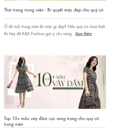
Thời trang trung niên - Bí quyết mặc đẹp cho quý cô
Ở độ tuổi trung niên thì mặc gì đẹp? Nếu quý cô chưa biết
thì hãy để K&K Fashion gợi ý cho nàng
Xem thêm
Top 10+ mẫu váy đầm cực sang trọng cho quý cô
trung niên