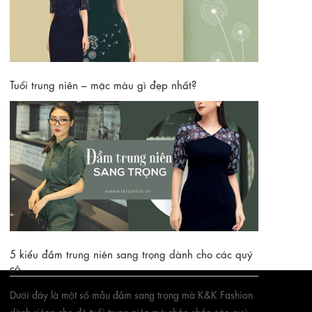
Tuổi trung niên – mặc màu gì đẹp nhất?
Thực ra có rất nhiều màu sắc giúp các quý cô trung niên
nổi bật và quyến rũ đúng độ tuổi của mình. Sau đây K&K
Fashion xin giới...
Xem thêm
5 kiểu đầm trung niên sang trọng dành cho các quý
cô
Dưới đây là một số mẫu đầm sang trọng mà K&K Fashion
dành riêng cho độ tuổi trung niên mà chắc chắn các quý