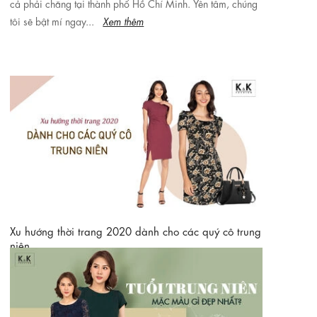
cả phải chăng tại thành phố Hồ Chí Minh. Yên tâm, chúng
tôi sẽ bật mí ngay...
Xem thêm
Xu hướng thời trang 2020 dành cho các quý cô trung
niên
Việc cập nhật xu hướng thời trang là điều mà tất cả các
quý cô dù ở độ tuổi nào cũng phải chú trọng. Vào độ tuổi
trung niên, những...
Xem thêm