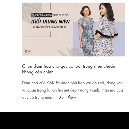
Làm sao để phụ nữ tuổi trung niên lấy lại được sức lôi
cuốn, tự tin như trước đây? Tham khảo ngay bí quyết giúp
phụ nữ trung niên có...
Xem thêm
Chọn đầm hoa cho quý cô tuổi trung niên chuẩn
không cần chỉnh
Đầm hoa của K&K Fashion phù hợp với độ tuổi, dáng vóc
và quan trọng là tôn lên nét đẹp trưởng thành, mặn mà của
quý cô trung niên...
Xem thêm