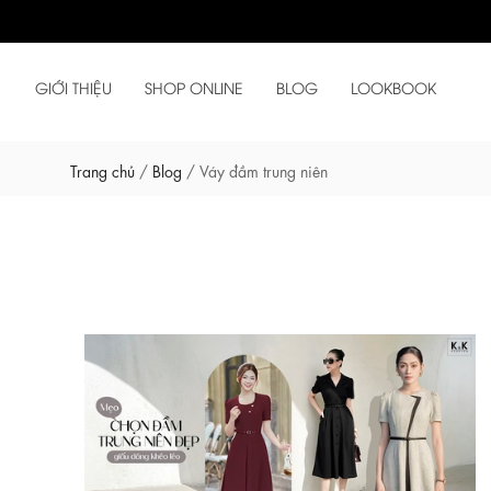
GIỚI THIỆU
SHOP ONLINE
BLOG
LOOKBOOK
Trang chủ
/
Blog
/
Váy đầm trung niên