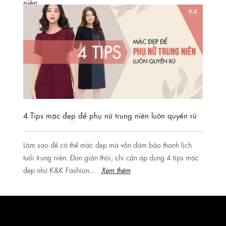
niên
Người ta thường ví von rằng tuổi trung niên chính là mùa
xuân thứ 2 của người phụ nữ. Bước vào độ tuổi này, phái
đẹp đã xây đựng...
Xem thêm
4 Tips mặc đẹp để phụ nữ trung niên luôn quyến rũ
Làm sao để có thể mặc đẹp mà vẫn đảm bảo thanh lịch
tuổi trung niên. Đơn giản thôi, chỉ cần áp dụng 4 tips mặc
đẹp như K&K Fashion...
Xem thêm