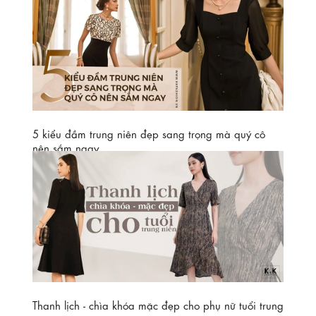
Tưởng khó mà dễ, chị em tuổi trung niên hay còn gọi là
U45, U50 cứ bổ sung ngay vào tủ đồ của mình những set
đồ thời trang K&K...
Xem thêm
5 kiểu đầm trung niên đẹp sang trọng mà quý cô
nên sắm ngay
Váy đầm trung niên đẹp tại K&K Fashion có thiết kế tinh tế,
chất liệu cao cấp, kiểu dáng đa dạng, luôn mang đến cho
các quý cô vẻ...
Xem thêm
Thanh lịch - chìa khóa mặc đẹp cho phụ nữ tuổi trung