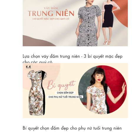
Bước sang độ tuổi trung niên, nhiều người gặp khó khăn
trong việc phối đồ. Vì thế, hãy lưu ngay những tips sau về
thời trang trung...
Xem thêm
Lựa chọn váy đầm trung niên - 3 bí quyết mặc đẹp
cho các quý cô
Làm sao để chọn được những mẫu váy đầm trung niên phù
hợp với vóc dáng, phù hợp với độ tuổi mà vẫn mang đến
sự sang trọng và quý...
Xem thêm
Bí quyết chọn đầm đẹp cho phụ nữ tuổi trung niên