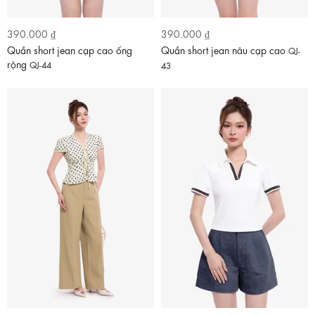
390.000 ₫
390.000 ₫
Quần short jean cạp cao ống
Quần short jean nâu cạp cao
QJ-
rộng
QJ-44
43