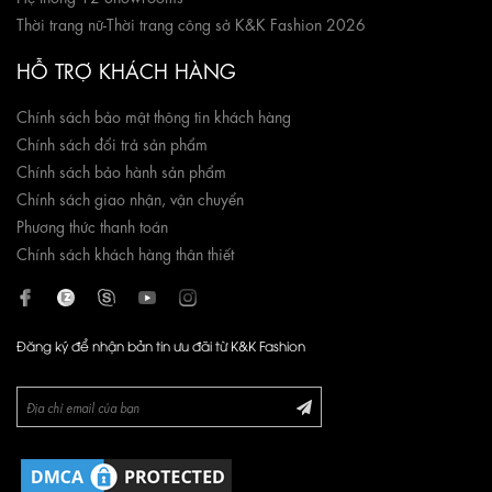
Những mẫu quần đến từ K&K Fashion luôn được chọn lọc kỹ càng sao
Thời trang nữ
-
Thời trang công sở K&K Fashion 2026
cho phù hợp với từng dáng người. Thế nên, dù đi làm hay đi chơi, nàng
HỖ TRỢ KHÁCH HÀNG
chắc chắn sẽ hài lòng cả về kiểu dáng lẫn sự trẻ trung và thoải mái khi
lựa chọn sản phẩm tại K&K Fashion.
Chính sách bảo mật thông tin khách hàng
Chính sách đổi trả sản phẩm
Chính sách bảo hành sản phẩm
Chính sách giao nhận, vận chuyển
Phương thức thanh toán
Chính sách khách hàng thân thiết
Đăng ký để nhận bản tin ưu đãi từ K&K Fashion