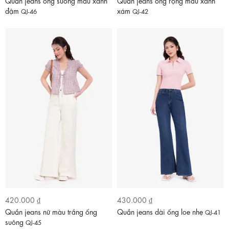
Quần jeans ống suông màu xanh
Quần jeans ống rộng màu xanh
đậm
xám
QJ-46
QJ-42
420.000 ₫
430.000 ₫
Quần jeans nữ màu trắng ống
Quần jeans dài ống loe nhẹ
QJ-41
suông
QJ-45