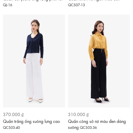
QJ-16
QCS07-13
370.000 ₫
310.000 ₫
Quần trắng ống suông lưng cao
Quần công sở nữ màu đen dáng
suông
QCS03-40
QCS03-36