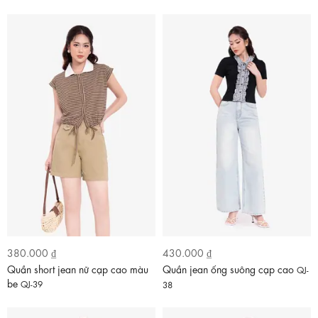
380.000 ₫
430.000 ₫
Quần short jean nữ cạp cao màu
Quần jean ống suông cạp cao
QJ-
be
QJ-39
38