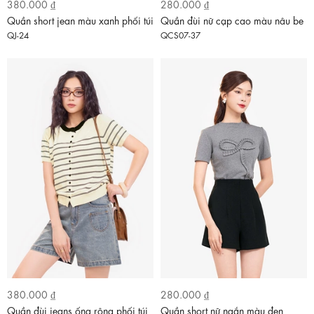
380.000 ₫
280.000 ₫
Quần short jean màu xanh phối túi
Quần đùi nữ cạp cao màu nâu be
QJ-24
QCS07-37
380.000 ₫
280.000 ₫
Quần đùi jeans ống rộng phối túi
Quần short nữ ngắn màu đen