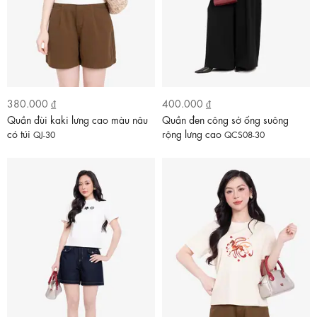
380.000 ₫
400.000 ₫
Quần đùi kaki lưng cao màu nâu
Quần đen công sở ống suông
có túi
rộng lưng cao
QJ-30
QCS08-30