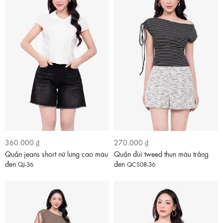
360.000 ₫
270.000 ₫
Quần jeans short nữ lưng cao màu
Quần đùi tweed thun màu trắng
đen
đen
QJ-36
QCS08-36