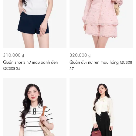
310.000 ₫
320.000 ₫
Quần shorts nữ màu xanh đen
Quần đùi nữ ren màu hồng
QCS08-
QCS08-25
37