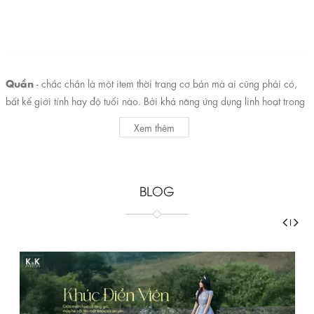
Quần
- chắc chắn là một item thời trang cơ bản mà ai cũng phải có,
bất kể giới tính hay độ tuổi nào. Bởi khả năng ứng dụng linh hoạt trong
mọi hoàn cảnh, giúp người mặc thoải mái hoạt động, đem đến vẻ thanh
Xem thêm
lịch, năng động, không chỉ vậy những chiếc quần còn có khả năng che
khuyết điểm đôi chân “thần thánh”.
K&K Fashion
Đến với 
 nàng sẽ dễ dàng lựa chọn cho mình nhiều mẫu 
BLOG
quần với kiểu dáng và chất liệu khác nhau. Từ đó nàng có thể tha hồ 
biến hóa đa dạng các phong cách thời trang. Cùng điểm qua những 
chiếc quần thời thượng sau của K&K Fashion, và nhất định nàng phải 
bổ sung ngay vào tủ đồ của mình nhé. 
Quần tây
Quần tây nữ đẹp là một cái tên khá thân thuộc với những cô nàng văn 