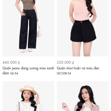
440.000 ₫
320.000 ₫
Quần jeans dáng suông màu xanh
Quần short kaki nữ màu đen
đậm
QJ-34
QCS08-34