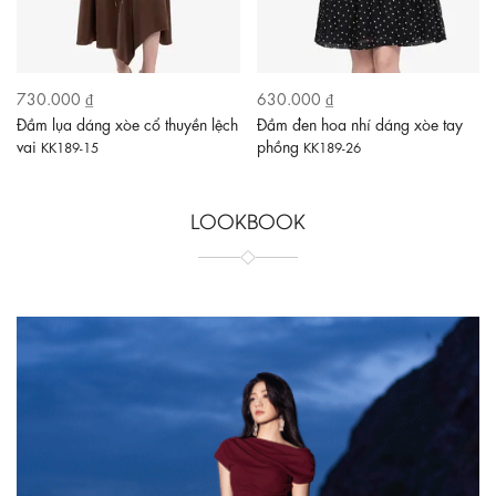
730.000 ₫
630.000 ₫
Đầm lụa dáng xòe cổ thuyền lệch
Đầm đen hoa nhí dáng xòe tay
vai
phồng
KK189-15
KK189-26
LOOKBOOK