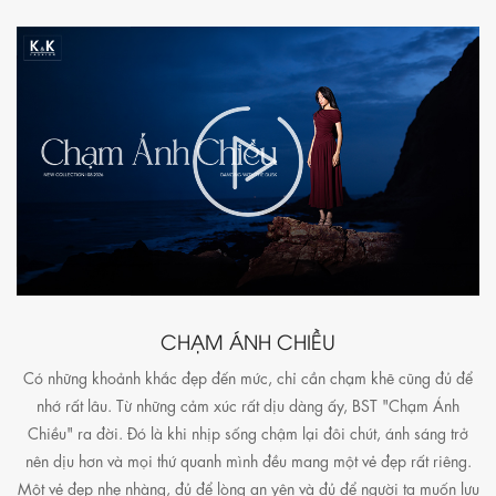
CHẠM ÁNH CHIỀU
Có những khoảnh khắc đẹp đến mức, chỉ cần chạm khẽ cũng đủ để
nhớ rất lâu. Từ những cảm xúc rất dịu dàng ấy, BST "Chạm Ánh
Chiều" ra đời. Đó là khi nhịp sống chậm lại đôi chút, ánh sáng trở
nên dịu hơn và mọi thứ quanh mình đều mang một vẻ đẹp rất riêng.
Một vẻ đẹp nhẹ nhàng, đủ để lòng an yên và đủ để người ta muốn lưu