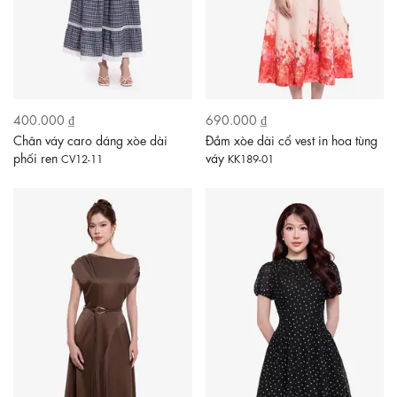
400.000 ₫
690.000 ₫
Chân váy caro dáng xòe dài
Đầm xòe dài cổ vest in hoa tùng
phối ren
váy
CV12-11
KK189-01