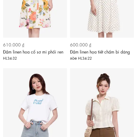
610.000 ₫
600.000 ₫
Đầm linen hoa cổ sơ mi phối ren
Đầm linen họa tiết chấm bi dáng
xòe
HL34-32
HL34-22