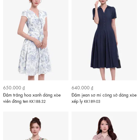
650.000 ₫
640.000 ₫
Đầm trắng hoa xanh dáng xòe
Đầm jean sơ mi công sở dáng xòe
viền đăng ten
xếp ly
KK188-32
KK189-03