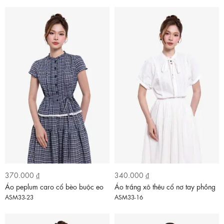
370.000 ₫
340.000 ₫
Áo peplum caro cổ bèo buộc eo
Áo trắng xô thêu cổ nơ tay phồng
ASM33-23
ASM33-16