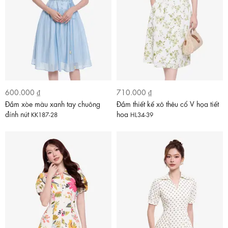
600.000 ₫
710.000 ₫
Đầm xòe màu xanh tay chuông
Đầm thiết kế xô thêu cổ V họa tiết
đính nút
hoa
KK187-28
HL34-39