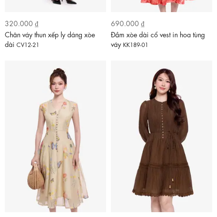
320.000 ₫
690.000 ₫
Chân váy thun xếp ly dáng xòe
Đầm xòe dài cổ vest in hoa tùng
dài
váy
CV12-21
KK189-01