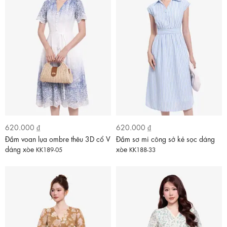
620.000 ₫
620.000 ₫
Đầm voan lụa ombre thêu 3D cổ V
Đầm sơ mi công sở kẻ sọc dáng
dáng xòe
xòe
KK189-05
KK188-33