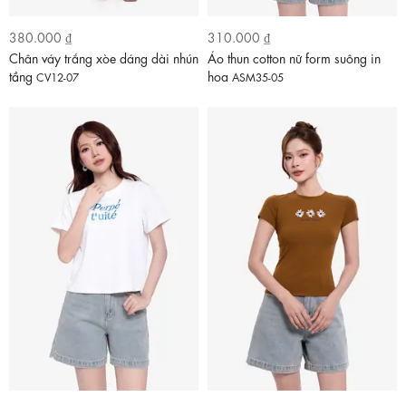
380.000 ₫
310.000 ₫
Chân váy trắng xòe dáng dài nhún
Áo thun cotton nữ form suông in
tầng
hoa
CV12-07
ASM35-05