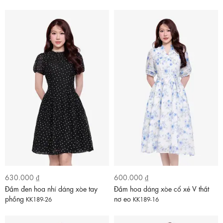
630.000 ₫
600.000 ₫
Đầm đen hoa nhí dáng xòe tay
Đầm hoa dáng xòe cổ xẻ V thắt
phồng
nơ eo
KK189-26
KK189-16