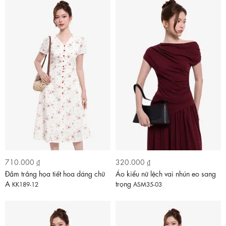
710.000 ₫
320.000 ₫
Đầm trắng họa tiết hoa dáng chữ
Áo kiểu nữ lệch vai nhún eo sang
A
trọng
KK189-12
ASM35-03