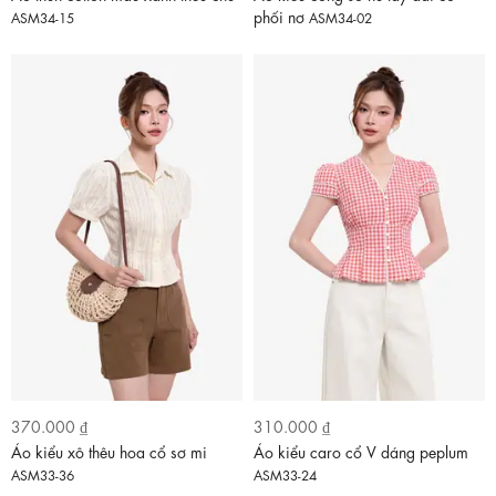
phối nơ
ASM34-15
ASM34-02
370.000 ₫
310.000 ₫
Áo kiểu xô thêu hoa cổ sơ mi
Áo kiểu caro cổ V dáng peplum
ASM33-36
ASM33-24