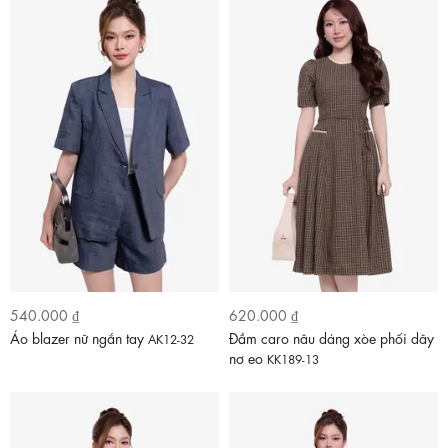
540.000 ₫
620.000 ₫
Áo blazer nữ ngắn tay
Đầm caro nâu dáng xòe phối dây
AK12-32
nơ eo
KK189-13