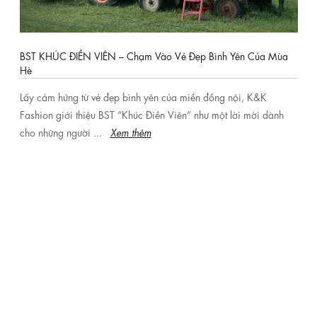
những món thời trang, những xu hướng mới. Khi nàng nỗ lực để đẹp
hơn, yêu quý và trân trọng bản thân hơn mỗi ngày, cuộc sống của nàng
mới thật sự có ý nghĩa!
BST KHÚC ĐIỀN VIÊN – Chạm Vào Vẻ Đẹp Bình Yên Của Mùa
Hè
Lấy cảm hứng từ vẻ đẹp bình yên của miền đồng nội, K&K
Fashion giới thiệu BST “Khúc Điền Viên” như một lời mời dành
cho những người ...
Xem thêm