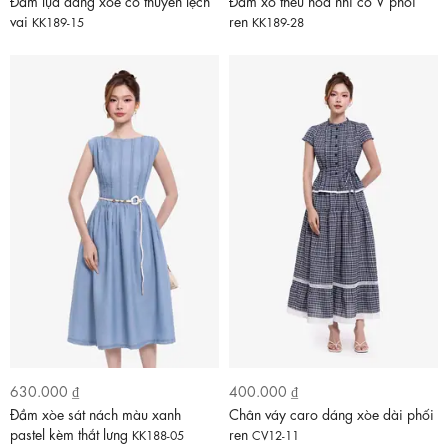
Đầm lụa dáng xòe cổ thuyền lệch
Đầm xô thêu hoa nhí cổ V phối
vai
ren
KK189-15
KK189-28
630.000 ₫
400.000 ₫
Đầm xòe sát nách màu xanh
Chân váy caro dáng xòe dài phối
pastel kèm thắt lưng
ren
KK188-05
CV12-11