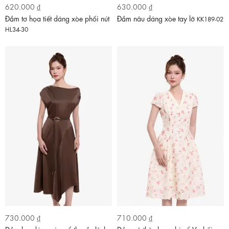
620.000 ₫
630.000 ₫
Đầm tơ họa tiết dáng xòe phối nút
Đầm nâu dáng xòe tay lỡ
KK189-02
HL34-30
730.000 ₫
710.000 ₫