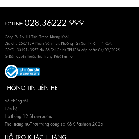
028.36222 999
HOTLINE:
Công Ty TNHH Thời Trang Khang Khôi
Địa chỉ: 256/13A Phạm Văn Hai, Phường Tân Sơn Nhất, TPHCM
GPKD: 0319140957 do Sở Tài Chính TPHCM cấp ngày 04/09/2025
® Bản quyền thuộc thời trang K&K Fashion
THÔNG TIN LIÊN HỆ
Về chúng tôi
Liên hệ
Hệ thống 12 Showrooms
Thời trang nữ
-
Thời trang công sở K&K Fashion 2026
HỖ TRỢ KHÁCH HÀNG