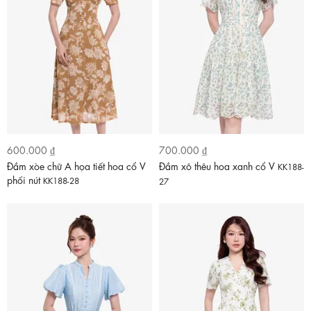
600.000 ₫
700.000 ₫
Đầm xòe chữ A họa tiết hoa cổ V
Đầm xô thêu hoa xanh cổ V
KK188-
phối nút
KK188-28
27