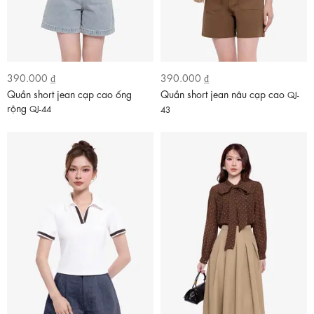
390.000 ₫
390.000 ₫
Quần short jean cạp cao ống
Quần short jean nâu cạp cao
QJ-
rộng
QJ-44
43