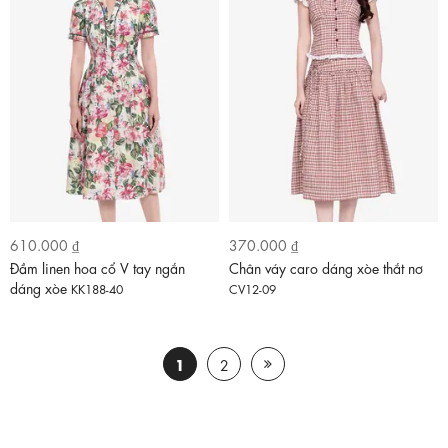
610.000 ₫
370.000 ₫
Đầm linen hoa cổ V tay ngắn
Chân váy caro dáng xòe thắt nơ
dáng xòe
KK188-40
CV12-09
1
2