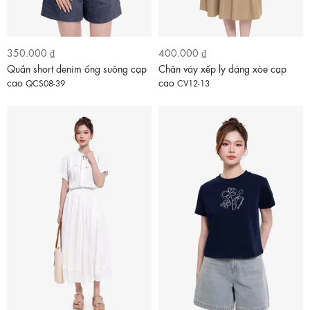
350.000 ₫
400.000 ₫
Quần short denim ống suông cạp
Chân váy xếp ly dáng xòe cạp
cao
cao
QCS08-39
CV12-13