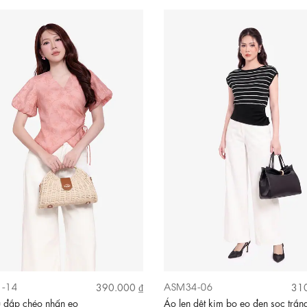
-14
ASM34-06
390.000 ₫
310
u đắp chéo nhấn eo
Áo len dệt kim bo eo đen sọc trắn