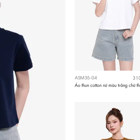
ASM35-04
310
Áo thun cotton nữ màu trắng chữ t