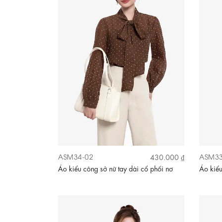
ASM34-02
ASM33
430.000 ₫
Áo kiểu công sở nữ tay dài cổ phối nơ
Áo kiểu