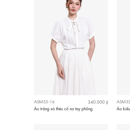
ASM33-16
ASM33
340.000 ₫
Áo trắng xô thêu cổ nơ tay phồng
Áo kiểu