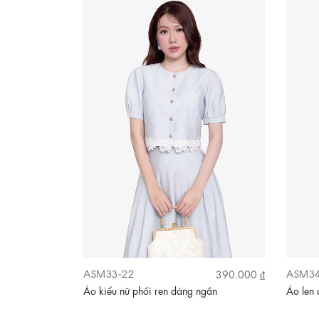
ASM33-22
ASM34
390.000 ₫
Áo kiểu nữ phối ren dáng ngắn
Áo len 