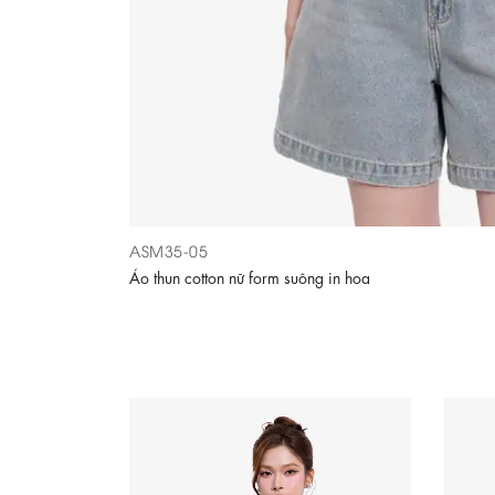
ASM35-05
Áo thun cotton nữ form suông in hoa