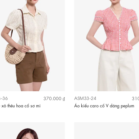
-36
ASM33-24
370.000 ₫
310
 xô thêu hoa cổ sơ mi
Áo kiểu caro cổ V dáng peplum