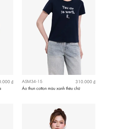
ASM34-15
.000 ₫
310.000 ₫
a
Áo thun cotton màu xanh thêu chữ