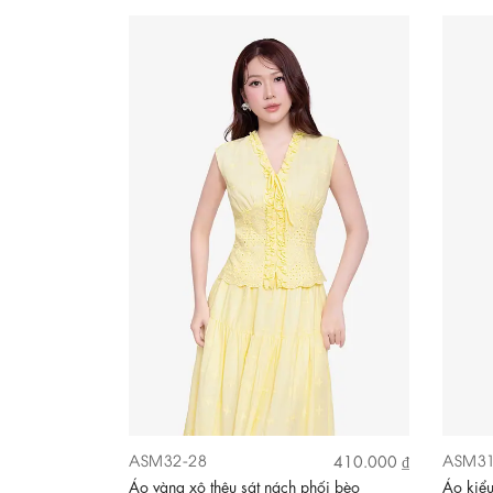
ASM32-28
ASM31
410.000 ₫
Áo vàng xô thêu sát nách phối bèo
Áo kiể