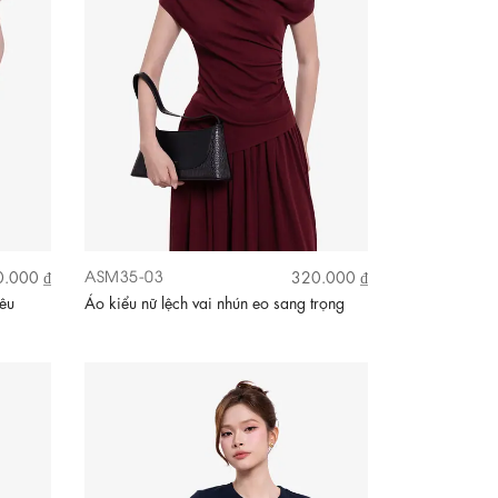
ASM35-03
.000 ₫
320.000 ₫
hêu
Áo kiểu nữ lệch vai nhún eo sang trọng