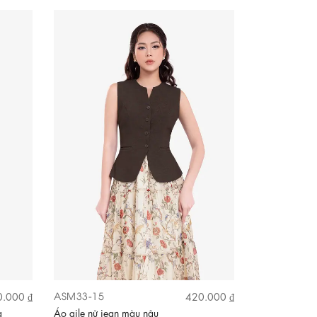
ASM33-15
.000 ₫
420.000 ₫
g
Áo gile nữ jean màu nâu