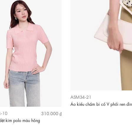
ASM34-21
Áo kiểu chấm bi cổ V phối ren đí
-10
310.000 ₫
dệt kim polo màu hồng