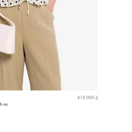
410.000 ₫
nh nơ