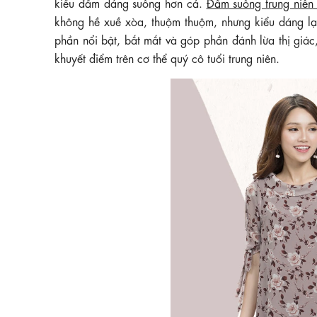
kiểu đầm dáng suông hơn cả.
Đầm suông trung niên
không hề xuề xòa, thuộm thuộm, nhưng kiểu dáng lại
phần nổi bật, bắt mắt và góp phần đánh lừa thị giá
khuyết điểm trên cơ thể quý cô tuổi trung niên.