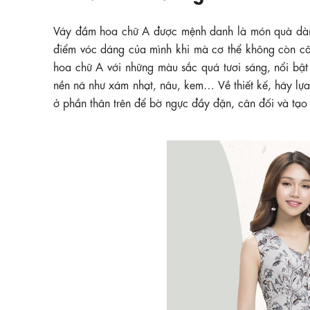
Váy đầm hoa chữ A được mệnh danh là món quà d
điểm vóc dáng của mình khi mà cơ thể không còn câ
hoa chữ A với những màu sắc quá tươi sáng, nổi bật
nền nã như xám nhạt, nâu, kem… Về thiết kế, hãy lựa
ở phần thân trên để bờ ngực đầy đặn, cân đối và tạo