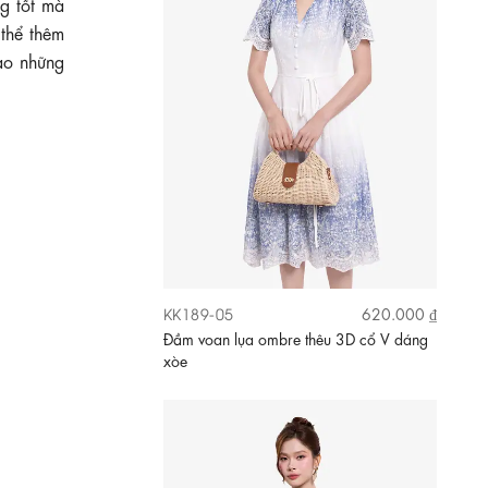
g tốt mà
thể thêm
ào những
KK189-05
620.000 ₫
Đầm voan lụa ombre thêu 3D cổ V dáng
xòe