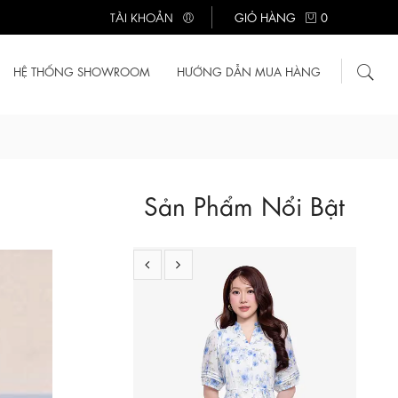
TÀI KHOẢN
GIỎ HÀNG
0
HỆ THỐNG SHOWROOM
HƯỚNG DẪN MUA HÀNG
KK189-12
710.000 ₫
Sản Phẩm Nổi Bật
Đầm trắng họa tiết hoa dáng chữ A