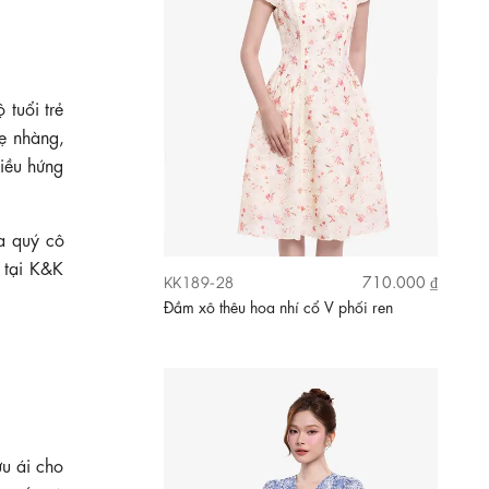
 tuổi trẻ
hẹ nhàng,
hiều hứng
 quý cô
, tại K&K
KK189-28
710.000 ₫
Đầm xô thêu hoa nhí cổ V phối ren
ưu ái cho