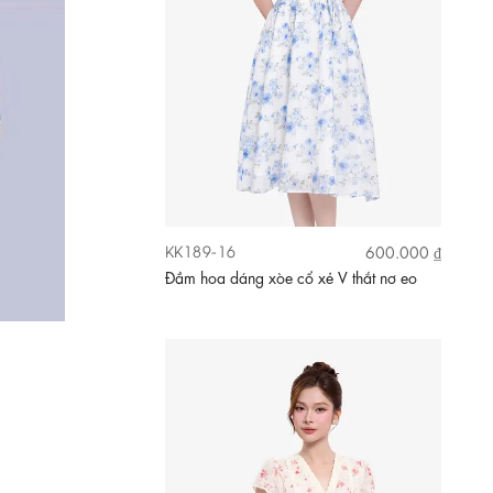
KK189-16
600.000 ₫
Đầm hoa dáng xòe cổ xẻ V thắt nơ eo