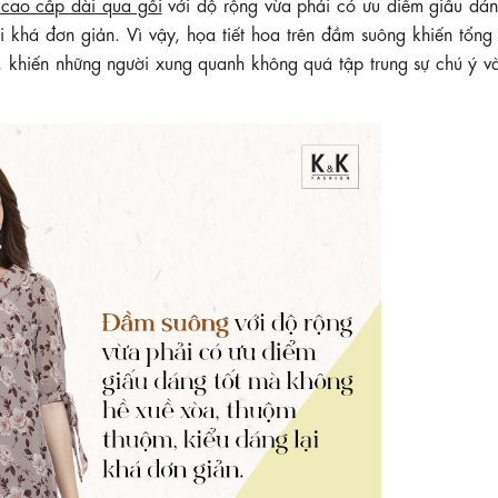
 cao cấp dài qua gối
với độ rộng vừa phải có ưu điểm giấu dán
 khá đơn giản. Vì vậy, họa tiết hoa trên đầm suông khiến tổng 
c, khiến những người xung quanh không quá tập trung sự chú ý v