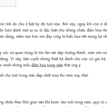
nữ tính dù cho ở bất kỳ độ tuổi nào. Bởi vậy, ngay khi còn ở độ
vẫn luôn dành một sự ưu ái đặc biệt cho những chiếc đầm hoa n
yên dáng, mềm mại hơn mà đây cũng là kiểu họa tiết mang lại n
g vóc và quan trọng là tôn lên nét đẹp trưởng thành, mặn mà
của
 dáng. Vì vậy, bên cạnh những thiết kế dành cho các cô gái trẻ
 cho mình những mẫu
đầm hoa trung niên
thật ưng ý.
h cho tuổi trung niên đẹp nhất mùa thu năm nay nhé!
 nhiều theo thời gian nên khi bước vào tuổi trung niên, quý cô 