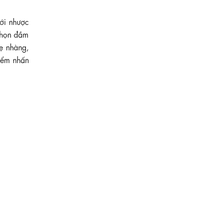
với nhược
chọn đầm
ẹ nhàng,
iểm nhấn
KK189-26
630.000 ₫
Đầm đen hoa nhí dáng xòe tay phồng