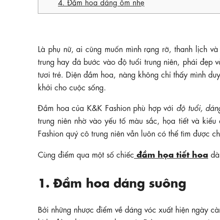
4. Đầm hoa dáng ôm nhẹ
Là phụ nữ, ai cũng muốn mình rạng rỡ, thanh lịch và 
trung hay đã bước vào độ tuổi trung niên, phái đẹp 
tươi trẻ. Diện đầm hoa, nàng không chỉ thấy mình du
khởi cho cuộc sống.
Đầm hoa của K&K Fashion phù hợp với
độ tuổi, dán
trung niên nhờ vào yếu tố màu sắc, họa tiết và kiểu
Fashion quý cô trung niên vẫn luôn có thể tìm được
đầm họa tiết hoa
Cùng điểm qua một số chiếc
dàn
1. Đầm hoa dáng suông
Bởi những nhược điểm về dáng vóc xuất hiện ngày càng