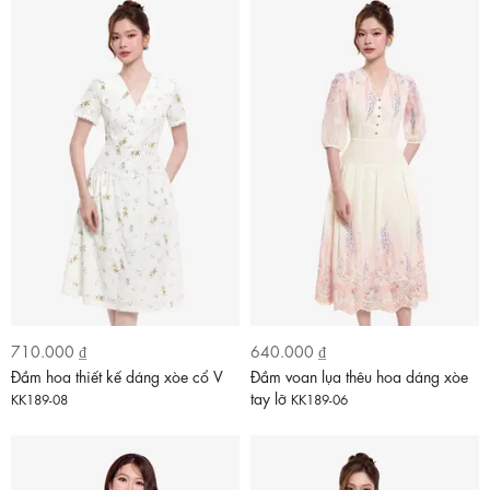
710.000 ₫
640.000 ₫
Đầm hoa thiết kế dáng xòe cổ V
Đầm voan lụa thêu hoa dáng xòe
tay lỡ
KK189-08
KK189-06