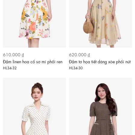
610.000 ₫
620.000 ₫
Đầm linen hoa cổ sơ mi phối ren
Đầm tơ họa tiết dáng xòe phối nút
HL34-32
HL34-30