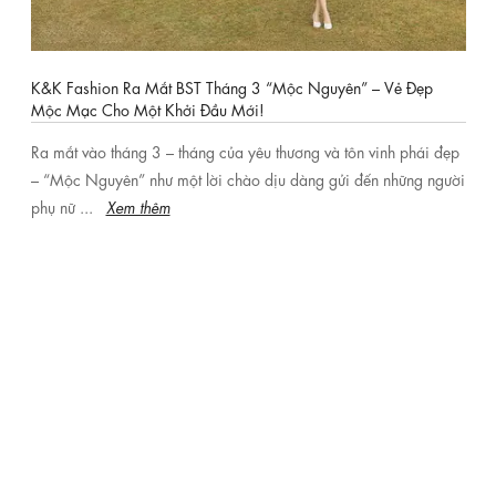
giúp các cô nàng công sở giấu đi khuyết điểm chưa hoàn hảo trên cơ
thể.
-
Váy đầm suông
: Items được các cô nàng có dáng người chưa hoàn
K&K Fashion Ra Mắt BST Tháng 3 “Mộc Nguyên” – Vẻ Đẹp
hảo ưa chuộng, vì nó có khả năng che mọi khuyết điểm: eo thô, bụng
Mộc Mạc Cho Một Khởi Đầu Mới!
mỡ, hông đùi quá khổ hoặc quá gầy gò. Tuy nhiên, nếu bạn muốn có
Ra mắt vào tháng 3 – tháng của yêu thương và tôn vinh phái đẹp
những đường cong cơ thể mềm mại, tôn dáng hơn, hãy khéo léo phối
– “Mộc Nguyên” như một lời chào dịu dàng gửi đến những người
một chiếc dây thắt lưng vừa vặn để nhấn nhá vòng eo một cách hợp lý
phụ nữ ...
Xem thêm
nhé.
-
Váy đầm xòe
: Luôn được lòng các cô nàng nữ tính, điệu đà. Chiếc
đầm xòe nhấn rõ ràng ở vị trí eo rồi xòe rộng phần tùng giúp nàng che
đi phần hông đùi quá khổ, độ bồng bềnh của tùng váy còn tạo nên sự
duyên dáng cho mỗi bước chân. Đầm xòe có thể diện ở rất nhiều trường
hợp: đi chơi, dạo phố với bạn bè nàng có thể chọn đầm xòe voan họa
tiết hoa ngọt ngào, khi đi làm nàng chọn đầm xòe xếp ly thanh lịch,
hoặc đi tiệc những chiếc đầm xòe sang trọng, quý phái sẽ là lựa chọn
hoàn hảo dành cho nàng. Tại K&K Fashion, có vô số kiểu đầm xòe
xinh đẹp đang chờ nàng khám phá.