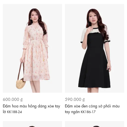
600.000 ₫
590.000 ₫
Đầm hoa màu hồng dáng xòe tay
Đầm xòe đen công sở phối màu
lỡ
tay ngắn
KK188-24
KK186-17