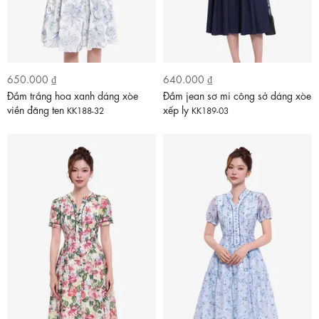
650.000 ₫
640.000 ₫
Đầm trắng hoa xanh dáng xòe
Đầm jean sơ mi công sở dáng xòe
viền đăng ten
xếp ly
KK188-32
KK189-03