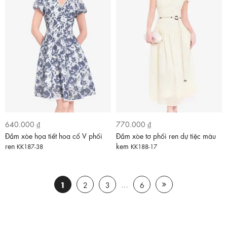
640.000 ₫
770.000 ₫
Đầm xòe họa tiết hoa cổ V phối
Đầm xòe tơ phối ren dự tiệc màu
ren
kem
KK187-38
KK188-17
1
…
2
3
6