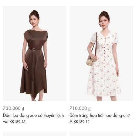
730.000 ₫
710.000 ₫
Đầm lụa dáng xòe cổ thuyền lệch
Đầm trắng họa tiết hoa dáng chữ
vai
A
KK189-15
KK189-12