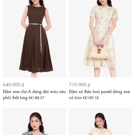
640.000 ₫
710.000 ₫
Đầm xòe chữ A dáng dài màu nâu
Đầm xô thêu hoa pastel dáng xòe
phối thắt lưng
cổ tròn
KK188-37
KK189-18