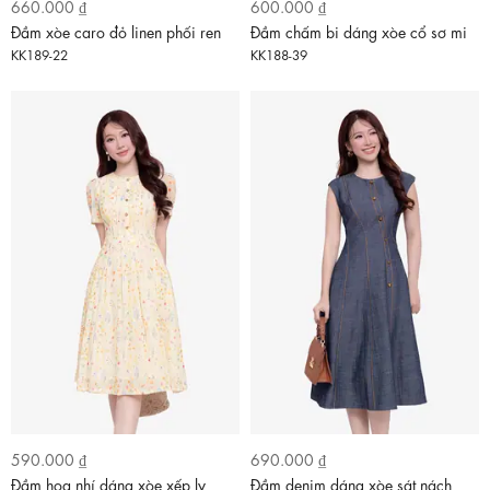
660.000 ₫
600.000 ₫
Đầm xòe caro đỏ linen phối ren
Đầm chấm bi dáng xòe cổ sơ mi
KK189-22
KK188-39
590.000 ₫
690.000 ₫
Đầm hoa nhí dáng xòe xếp ly
Đầm denim dáng xòe sát nách