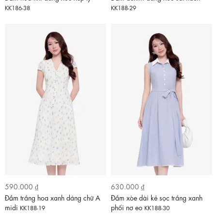
KK186-38
KK188-29
590.000 ₫
630.000 ₫
Đầm trắng hoa xanh dáng chữ A
Đầm xòe dài kẻ sọc trắng xanh
midi
phối nơ eo
KK188-19
KK188-30