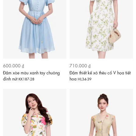
600.000 ₫
710.000 ₫
Đầm xòe màu xanh tay chuông
Đầm thiết kế xô thêu cổ V họa tiết
đính nút
hoa
KK187-28
HL34-39