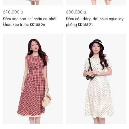
610.000 ₫
600.000 ₫
Đầm xòe hoa nhí nhấn eo phối
Đầm nâu dáng dài nhún ngực tay
khóa kéo trước
phồng
KK188-26
KK188-21