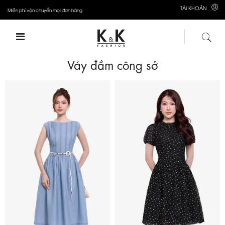
TÀI KHOẢN
Miễn phí vận chuyển mọi đơn hàng
Váy đầm công sở