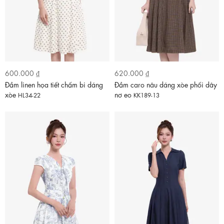
600.000 ₫
620.000 ₫
Đầm linen họa tiết chấm bi dáng
Đầm caro nâu dáng xòe phối dây
xòe
nơ eo
HL34-22
KK189-13