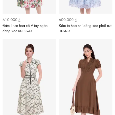
610.000 ₫
600.000 ₫
Đầm linen hoa cổ V tay ngắn
Đầm tơ hoa nhí dáng xòe phối nút
dáng xòe
KK188-40
HL34-34