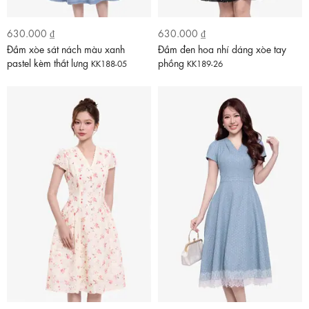
630.000 ₫
630.000 ₫
Đầm xòe sát nách màu xanh
Đầm đen hoa nhí dáng xòe tay
pastel kèm thắt lưng
phồng
KK188-05
KK189-26