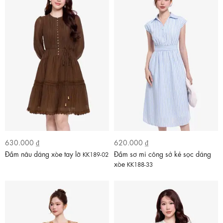
630.000 ₫
620.000 ₫
Đầm nâu dáng xòe tay lỡ
Đầm sơ mi công sở kẻ sọc dáng
KK189-02
xòe
KK188-33