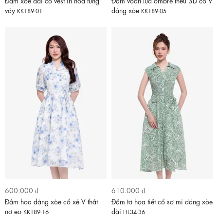
Đầm xòe dài cổ vest in hoa tùng
Đầm voan lụa ombre thêu 3D cổ V
váy
dáng xòe
KK189-01
KK189-05
600.000 ₫
610.000 ₫
Đầm hoa dáng xòe cổ xẻ V thắt
Đầm tơ họa tiết cổ sơ mi dáng xòe
nơ eo
dài
KK189-16
HL34-36