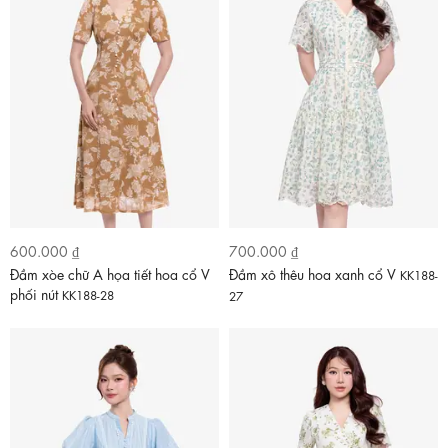
600.000 ₫
700.000 ₫
Đầm xòe chữ A họa tiết hoa cổ V
Đầm xô thêu hoa xanh cổ V
KK188-
phối nút
KK188-28
27