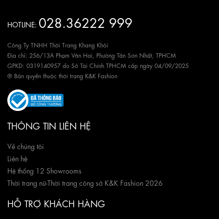
028.36222 999
HOTLINE:
Công Ty TNHH Thời Trang Khang Khôi
Địa chỉ: 256/13A Phạm Văn Hai, Phường Tân Sơn Nhất, TPHCM
GPKD: 0319140957 do Sở Tài Chính TPHCM cấp ngày 04/09/2025
® Bản quyền thuộc thời trang K&K Fashion
THÔNG TIN LIÊN HỆ
Về chúng tôi
Liên hệ
Hệ thống 12 Showrooms
Thời trang nữ
-
Thời trang công sở K&K Fashion 2026
HỖ TRỢ KHÁCH HÀNG