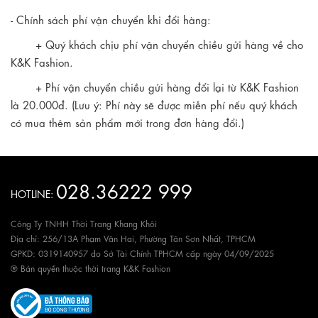
- Chính sách phí vận chuyển khi đổi hàng:
+ Quý khách chịu phí vận chuyển chiều gửi hàng về cho
K&K Fashion.
+ Phí vận chuyển chiều gửi hàng đổi lại từ K&K Fashion
là 20.000đ. (Lưu ý: Phí này sẽ được miễn phí nếu quý khách
có mua thêm sản phẩm mới trong đơn hàng đổi.)
028.36222 999
HOTLINE:
Công Ty TNHH Thời Trang Khang Khôi
Địa chỉ: 256/13A Phạm Văn Hai, Phường Tân Sơn Nhất, TPHCM
GPKD: 0319140957 do Sở Tài Chính TPHCM cấp ngày 04/09/2025
® Bản quyền thuộc thời trang K&K Fashion