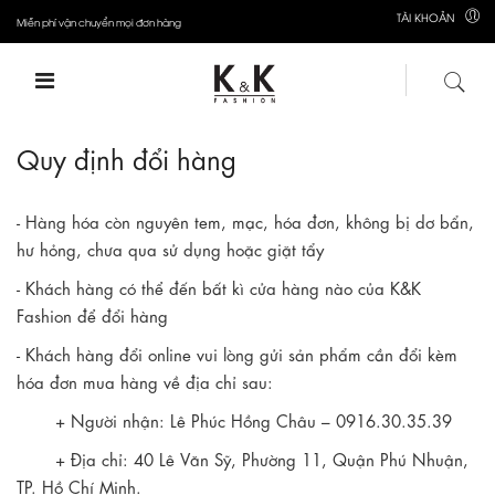
TÀI KHOẢN
Miễn phí vận chuyển mọi đơn hàng
Quy định đổi hàng
- Hàng hóa còn nguyên tem, mạc, hóa đơn, không bị dơ bẩn,
hư hỏng, chưa qua sử dụng hoặc giặt tẩy
- Khách hàng có thể đến bất kì cửa hàng nào của K&K
Fashion để đổi hàng
- Khách hàng đổi online vui lòng gửi sản phẩm cần đổi kèm
hóa đơn mua hàng về địa chỉ sau:
+ Người nhận: Lê Phúc Hồng Châu – 0916.30.35.39
+ Địa chỉ: 40 Lê Văn Sỹ, Phường 11, Quận Phú Nhuận,
TP. Hồ Chí Minh.