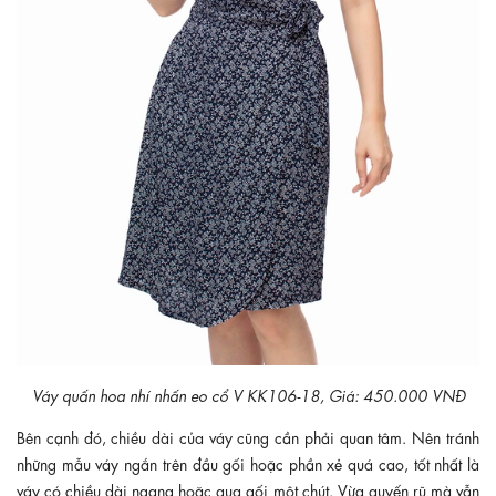
Váy quấn hoa nhí nhấn eo cổ V KK106-18, Giá: 450.000 VNĐ
Bên cạnh đó, chiều dài của váy cũng cần phải quan tâm. Nên tránh
những mẫu váy ngắn trên đầu gối hoặc phần xẻ quá cao, tốt nhất là
váy có chiều dài ngang hoặc qua gối
một chút. Vừa quyến rũ mà vẫn