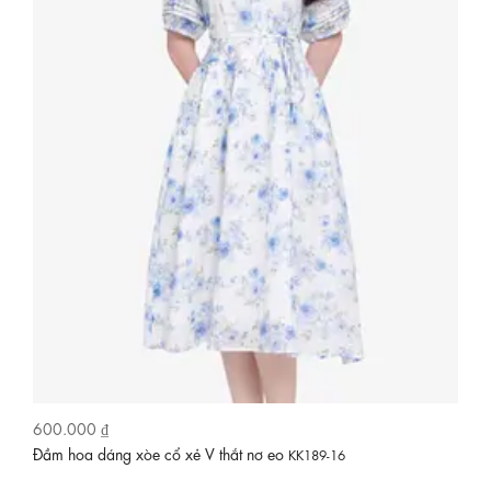
710.000 ₫
6
Đầm xô thêu hoa nhí cổ V phối ren
Đầ
KK189-28