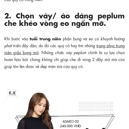
2. Chọn váy/ áo dáng peplum
che khéo vòng eo ngấn mỡ.
tuổi trung niên
Khi bước vào
phần
bụng và eo có khuynh hướng
phát triển đầy đặn
, do đó các quý cô hay tìm những
trang phục trung
niên giấu bụng mỡ
. Những
chiếc váy peplum
chính là sự lựa chọn
hoàn hảo bởi chúng không chỉ giúp che đi vòng 2 đầy mỡ mà còn
giúp tôn lên được vẻ đẹp mặn mà của quý cô.