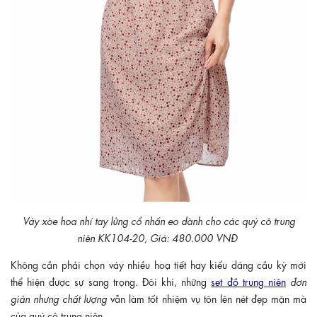
Váy xòe hoa nhí tay lửng cổ nhấn eo dành cho các quý cô trung
niên KK104-20, Giá: 480.000 VNĐ
Không cần phải chọn váy nhiều hoạ tiết hay kiểu dáng cầu kỳ mới
thể hiện được sự sang trọng. Đôi khi, những
set đồ trung niên
đơn
giản nhưng chất lượng
vẫn làm tốt nhiệm vụ tôn lên nét đẹp mặn mà
của quý cô trung niên.