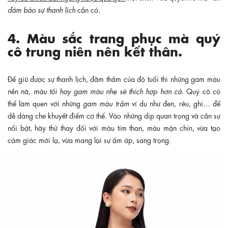
đảm bảo sự thanh lịch
cần có.
4. Màu sắc trang phục mà quý
cô trung niên nên kết thân.
Để giữ được sự thanh lịch, đằm thắm của độ tuổi thì những gam màu
nền nã,
màu tối hay gam màu nhẹ sẽ thích hợp hơn cả
. Quý cô có
thể làm quen với những
gam màu trầm
ví dụ như đen, rêu, ghi… để
dễ dàng che khuyết điểm cơ thể. Vào những dịp quan trọng và cần sự
nổi bật, hãy thử thay đổi với màu tím than, màu mận chín, vừa tạo
cảm giác mới lạ, vừa mang lại sự ấm áp, sang trọng.