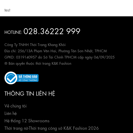
test
028.36222 999
HOTLINE:
Công Ty TNHH Thời Trang Khang Khôi
Địa chỉ: 256/13A Phạm Văn Hai, Phường Tân Sơn Nhất, TPHCM
GPKD: 0319140957 do Sở Tài Chính TPHCM cấp ngày 04/09/2025
® Bản quyền thuộc thời trang K&K Fashion
THÔNG TIN LIÊN HỆ
Về chúng tôi
Liên hệ
Hệ thống 12 Showrooms
Thời trang nữ
-
Thời trang công sở K&K Fashion 2026