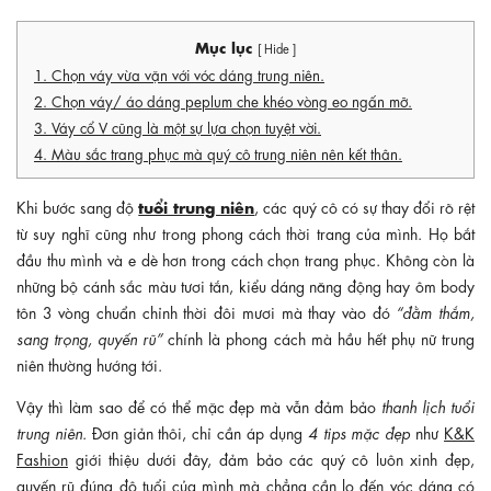
Mục lục
[ Hide ]
1. Chọn váy vừa vặn với vóc dáng trung niên.
2. Chọn váy/ áo dáng peplum che khéo vòng eo ngấn mỡ.
3. Váy cổ V cũng là một sự lựa chọn tuyệt vời.
4. Màu sắc trang phục mà quý cô trung niên nên kết thân.
tuổi trung niên
Khi bước sang độ
, các quý cô có sự thay đổi rõ rệt
từ suy nghĩ cũng như trong phong cách thời trang của mình. Họ bắt
đầu thu mình và e dè hơn trong cách chọn trang phục. Không còn là
những bộ cánh sắc màu tươi tắn, kiểu dáng năng động hay ôm body
tôn 3 vòng chuẩn chỉnh thời đôi mươi mà thay vào đó
“đằm thắm,
sang trọng, quyến rũ”
chính là phong cách mà hầu hết phụ nữ trung
niên thường hướng tới.
Vậy thì làm sao để có thể mặc đẹp mà vẫn đảm bảo
thanh lịch tuổi
trung niên
. Đơn giản thôi, chỉ cần áp dụng
4 tips mặc đẹp
như
K&K
Fashion
giới thiệu dưới đây, đảm bảo các quý cô luôn xinh đẹp,
quyến rũ đúng độ tuổi của mình mà chẳng cần lo đến vóc dáng có