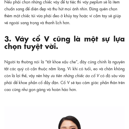
Nếu phải chọn những chiếc váy để tự tiệc thì
váy peplum
sẽ là item
chuẩn sang để diện đẹp và thu hút mọi ánh nhìn. Đừng quên chọn
thêm một chiếc túi vừa phải đeo ở khủy tay hoặc ví cầm tay sẽ giúp
vẻ ngoài sang trọng và thanh lịch hơn.
3. Váy cổ V cũng là một sự lựa
chọn tuyệt vời.
Người ta thường nói là “tốt khoe xấu che”, đây cũng chính là nguyên
tắt các quý cô cần thuộc nằm lòng. Vì khi có tuổi, eo và chân không
còn là lợi thế, vậy nên hãy
ưu tiên những chiếc áo cổ V
có độ sâu vừa
phải để khoe phần cổ đầy đặn. Cổ V sẽ tạo cảm giác phần thân trên
cao cũng như gọn gàng và hoàn hảo hơn.