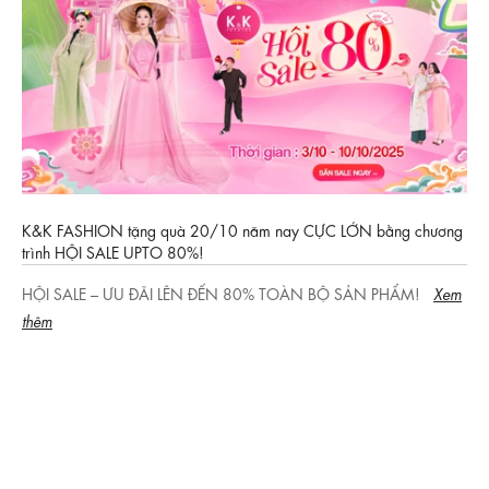
K&K FASHION tặng quà 20/10 năm nay CỰC LỚN bằng chương
trình HỘI SALE UPTO 80%!
HỘI SALE – ƯU ĐÃI LÊN ĐẾN 80% TOÀN BỘ SẢN PHẨM!
Xem
thêm