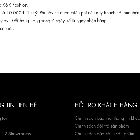
ho K&K Fashion.
on là 20.000đ. (Lưu ý: Phí này sẽ được miễn phí nếu quý khách có mua th
ngày - Đổi hàng trong vòng 7 ngày kể từ ngày nhận hàng.
yến mãi.
 TIN LIÊN HỆ
HỖ TRỢ KHÁCH HÀNG
 tôi
Chính sách bảo mật thông tin khá
Chính sách đổi trả sản phẩm
g 12 Showrooms
Chính sách bảo hành sản phẩm