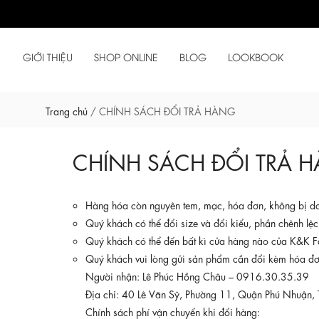
GIỚI THIỆU
SHOP ONLINE
BLOG
LOOKBOOK
Trang chủ
/
CHÍNH SÁCH ĐỔI TRẢ HÀNG
CHÍNH SÁCH ĐỔI TRẢ 
Hàng hóa còn nguyên tem, mạc, hóa đơn, không bị dơ
Quý khách có thể đổi size và đổi kiểu, phần chênh lệch
Quý khách có thể đến bất kì cửa hàng nào của K&K F
Quý khách vui lòng gửi sản phẩm cần đổi kèm hóa đơ
Người nhận: Lê Phúc Hồng Châu – 0916.30.35.39
Địa chỉ: 40 Lê Văn Sỹ, Phường 11, Quận Phú Nhuận, 
Chính sách phí vận chuyển khi đổi hàng: