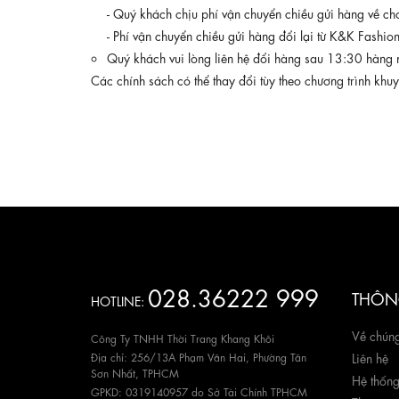
- Quý khách chịu phí vận chuyển chiều gửi hàng về c
- Phí vận chuyển chiều gửi hàng đổi lại từ K&K Fashi
Quý khách vui lòng liên hệ đổi hàng sau 13:30 hàng 
Các chính sách có thể thay đổi tùy theo chương trình khu
028.36222 999
THÔNG
HOTLINE:
Về chúng
Công Ty TNHH Thời Trang Khang Khôi
Địa chỉ: 256/13A Phạm Văn Hai, Phường Tân
Liên hệ
Sơn Nhất, TPHCM
Hệ thốn
GPKD: 0319140957 do Sở Tài Chính TPHCM