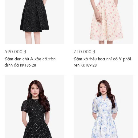
590.000 ₫
710.000 ₫
Đầm đen chữ A xòe cổ tròn
Đầm xô thêu hoa nhí cổ V phối
đính đá
ren
KK185-28
KK189-28