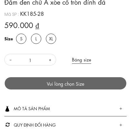
Đầm đen chữ A xòe cổ tròn đính đá
KK185-28
Mã SP :
590.000 ₫
Size
S
L
XL
Bảng size
Vui lòng chọn Size
MÔ TẢ SẢN PHẨM
QUY ĐỊNH ĐỔI HÀNG