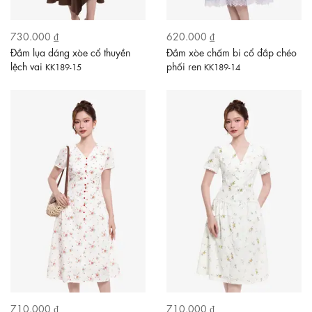
730.000 ₫
620.000 ₫
Đầm lụa dáng xòe cổ thuyền
Đầm xòe chấm bi cổ đắp chéo
lệch vai
phối ren
KK189-15
KK189-14
710.000 ₫
710.000 ₫