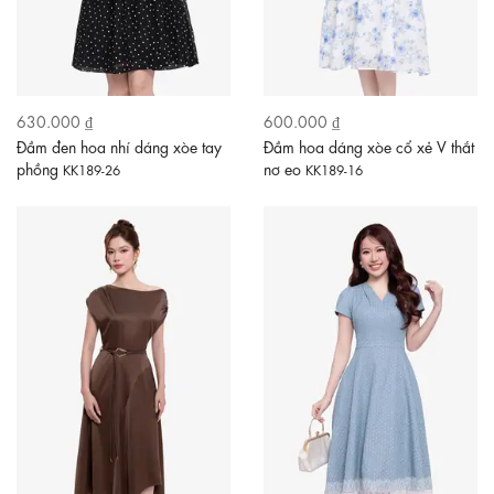
630.000 ₫
600.000 ₫
Đầm đen hoa nhí dáng xòe tay
Đầm hoa dáng xòe cổ xẻ V thắt
phồng
nơ eo
KK189-26
KK189-16