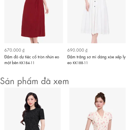
670.000 ₫
690.000 ₫
Đầm đỏ dự tiệc cổ tròn nhún eo
Đầm trắng sơ mi dáng xòe xếp ly
một bên
eo
KK184-11
KK188-11
Sản phẩm đã xem