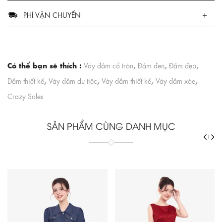
PHÍ VẬN CHUYỂN
Có thể bạn sẽ thích :
,
,
,
Váy đầm cổ tròn
Đầm đen
Đầm đẹp
,
,
,
,
Đầm thiết kế
Váy đầm dự tiệc
Váy đầm thiết kế
Váy đầm xòe
Crazy Sales
SẢN PHẨM CÙNG DANH MỤC