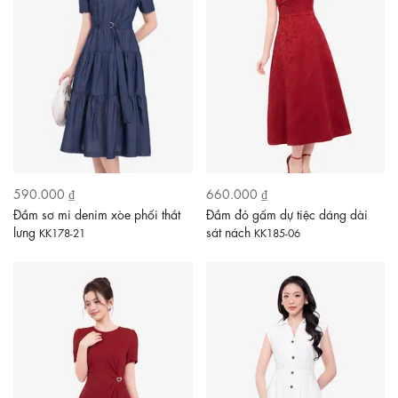
590.000 ₫
660.000 ₫
Đầm sơ mi denim xòe phối thắt
Đầm đỏ gấm dự tiệc dáng dài
lưng
sát nách
KK178-21
KK185-06