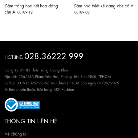
Đầm trắng họa tiết hoa dáng
Đầm hoa thiết kế dáng xòe cổ V
chữ A
KK189-12
KK189-08
028.36222 999
HOTLINE:
Công Ty TNHH Thời Trang Khang Khôi
Địa chỉ: 256/13A Phạm Văn Hai, Phường Tân Sơn Nhất, TPHCM
GPKD: 0319140957 do Sở Tài Chính TPHCM cấp ngày 04/09/2025
® Bản quyền thuộc thời trang K&K Fashion
THÔNG TIN LIÊN HỆ
Về chúng tôi