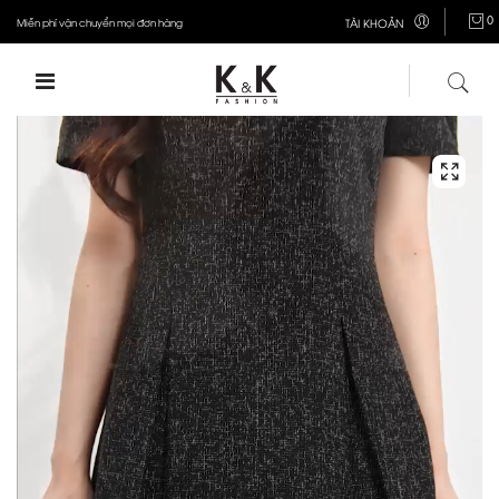
0
Miễn phí vận chuyển mọi đơn hàng
TÀI KHOẢN