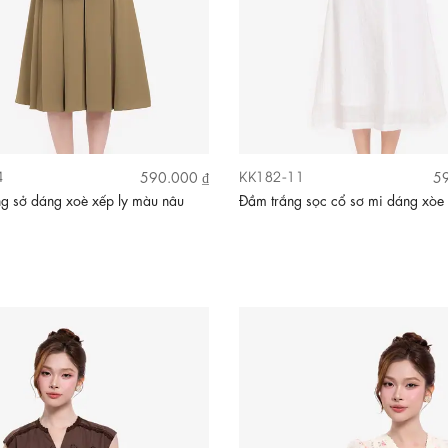
4
KK182-11
590.000 ₫
59
g sở dáng xoè xếp ly màu nâu
Đầm trắng sọc cổ sơ mi dáng xòe