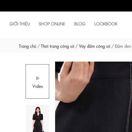
GIỚI THIỆU
SHOP ONLINE
BLOG
LOOKBOOK
Trang chủ
/
Thời trang công sở
/
Váy đầm công sở
/
Đầm đen 
Video