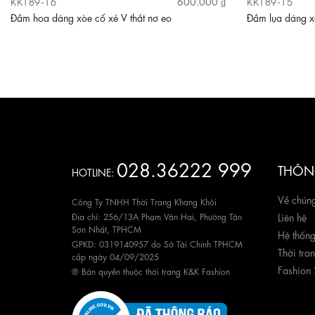
KK189-16
KK189-15
600.000 ₫
Đầm hoa dáng xòe cổ xẻ V thắt nơ eo
Đầm lụa dáng xò
028.36222 999
THÔNG
HOTLINE:
Về chúng
Công Ty TNHH Thời Trang Khang Khôi
Địa chỉ: 256/13A Phạm Văn Hai, Phường Tân
Liên hệ
Sơn Nhất, TPHCM
Hệ thốn
GPKD: 0319140957 do Sở Tài Chính TPHCM
Thời tra
cấp ngày 04/09/2025
Fashion
® Bản quyền thuộc thời trang K&K Fashion