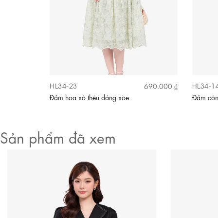
HL34-23
HL34-1
630.000 ₫
690.000 ₫
Video
 phồng
Đầm hoa xô thêu dáng xòe
Đầm côn
Sản phẩm đã xem