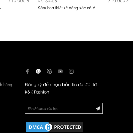
KK189-08
710.000 ₫
710.000 ₫
A
Đầm hoa thiết kế dáng xòe cổ V
ch hàng
Đăng ký để nhận bản tin ưu đãi từ
K&K Fashion