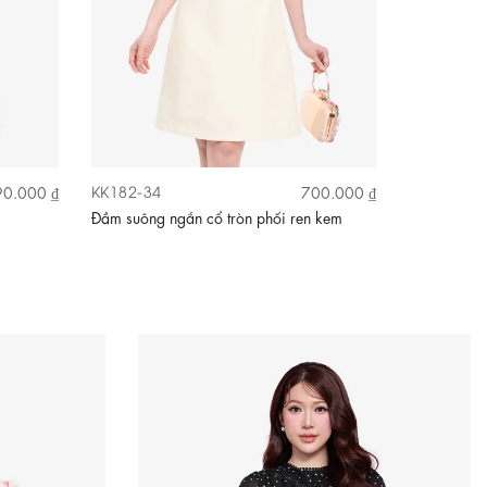
KK182-34
KK185-36
0.000 ₫
700.000 ₫
Đầm suông ngắn cổ tròn phối ren kem
Đầm đen taf