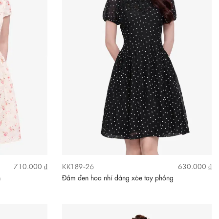
KK189-26
710.000 ₫
630.000 ₫
n
Đầm đen hoa nhí dáng xòe tay phồng