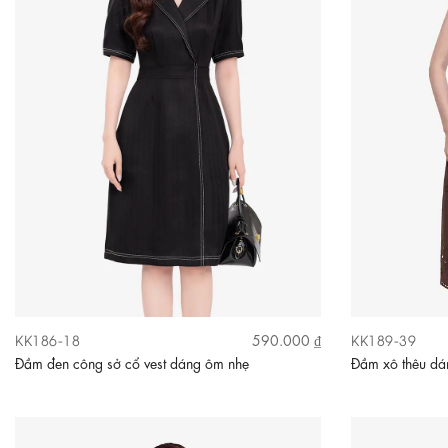
KK186-18
KK189-39
590.000 ₫
Đầm đen công sở cổ vest dáng ôm nhẹ
Đầm xô thêu dán