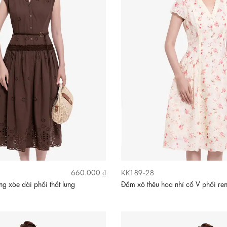
KK189-28
660.000 ₫
g xòe dài phối thắt lưng
Đầm xô thêu hoa nhí cổ V phối re