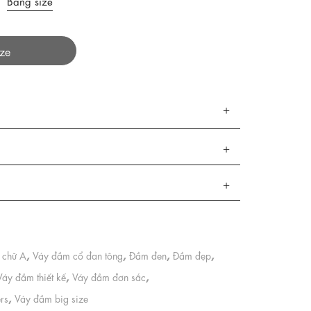
Bảng size
ize
,
,
,
,
 chữ A
Váy đầm cổ đan tông
Đầm đen
Đầm đẹp
,
,
Váy đầm thiết kế
Váy đầm đơn sắc
,
ers
Váy đầm big size