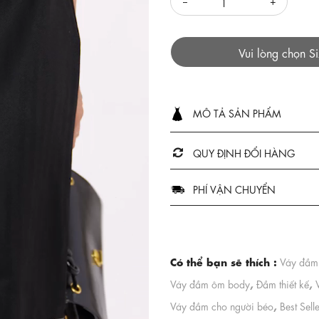
Vui lòng chọn S
MÔ TẢ SẢN PHẨM
QUY ĐỊNH ĐỔI HÀNG
PHÍ VẬN CHUYỂN
Có thể bạn sẽ thích :
Váy đầm
,
,
Váy đầm ôm body
Đầm thiết kế
,
Váy đầm cho người béo
Best Sell