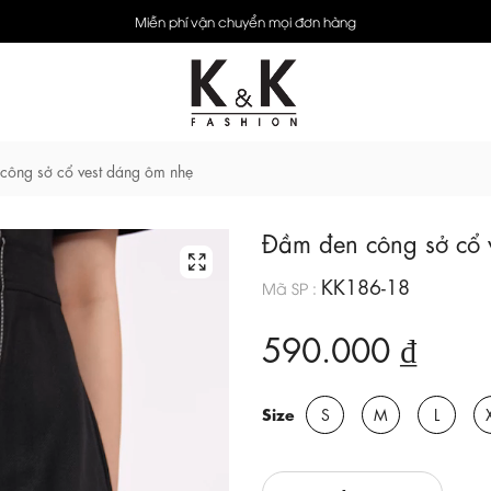
Miễn phí vận chuyển mọi đơn hàng
công sở cổ vest dáng ôm nhẹ
Đầm đen công sở cổ 
KK186-18
Mã SP :
590.000 ₫
Size
S
M
L