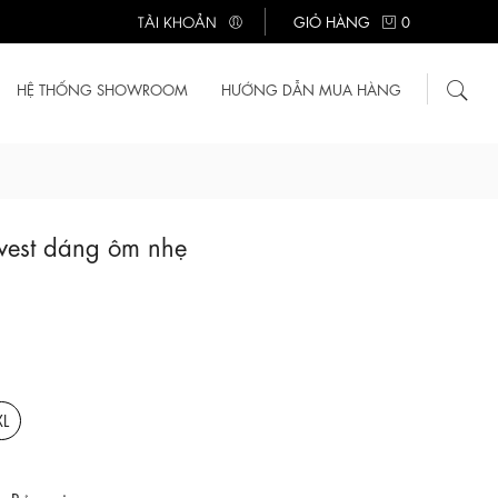
TÀI KHOẢN
GIỎ HÀNG
0
HỆ THỐNG SHOWROOM
HƯỚNG DẪN MUA HÀNG
vest dáng ôm nhẹ
XL