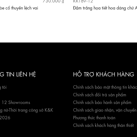
KK189-12
730.000 ₫
e cổ thuyền lệch vai
Đầm trắng họa tiết hoa dáng chữ 
 TIN LIÊN HỆ
HỖ TRỢ KHÁCH HÀNG
 tôi
Chính sách bảo mật thông tin khá
Chính sách đổi trả sản phẩm
g 12 Showrooms
Chính sách bảo hành sản phẩm
ng nữ
-
Thời trang công sở K&K
Chính sách giao nhận, vận chuyển
 2026
Phương thức thanh toán
Chính sách khách hàng thân thiết