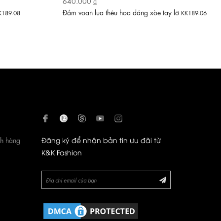
640.000 ₫
Đầm voan lụa thêu hoa dáng xòe tay lỡ
K189-08
KK189-06
ch hàng
Đăng ký để nhận bản tin ưu đãi từ
K&K Fashion