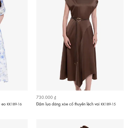
730.000 ₫
ơ eo
Đầm lụa dáng xòe cổ thuyền lệch vai
KK189-16
KK189-15