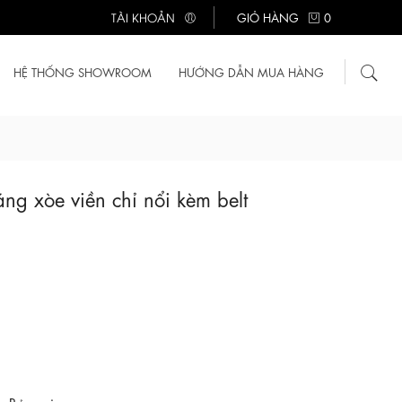
TÀI KHOẢN
GIỎ HÀNG
0
HỆ THỐNG SHOWROOM
HƯỚNG DẪN MUA HÀNG
g xòe viền chỉ nổi kèm belt