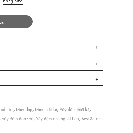
Bảng size
ize
,
,
,
,
cổ tròn
Đầm đẹp
Đầm thiết kế
Váy đầm thiết kế
,
,
,
Váy đầm đơn sắc
Váy đầm cho người béo
Best Sellers