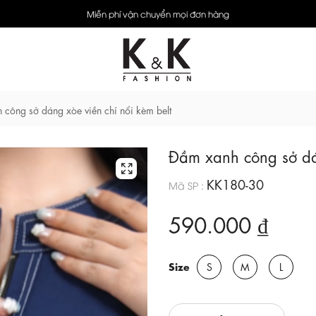
Miễn phí vận chuyển mọi đơn hàng
công sở dáng xòe viền chỉ nổi kèm belt
Đầm xanh công sở dán
KK180-30
Mã SP :
590.000 ₫
Size
S
M
L