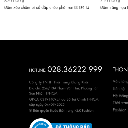
620.000 ₫
710.000 ₫
Đầm xòe chấm bi cổ đắp chéo phối ren
Đầm trắng họa 
KK189-14
028.36222 999
THÔNG
HOTLINE:
Về chúng
Công Ty TNHH Thời Trang Khang Khôi
Địa chỉ: 256/13A Phạm Văn Hai, Phường Tân
Liên hệ
Sơn Nhất, TPHCM
Hệ thốn
GPKD: 0319140957 do Sở Tài Chính TPHCM
Thời tra
cấp ngày 04/09/2025
Fashion
® Bản quyền thuộc thời trang K&K Fashion