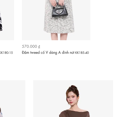
570.000 ₫
630.000 ₫
Đầm tweed cổ V dáng A đính nút
Đầm ren dự
KK180-15
KK185-40
01