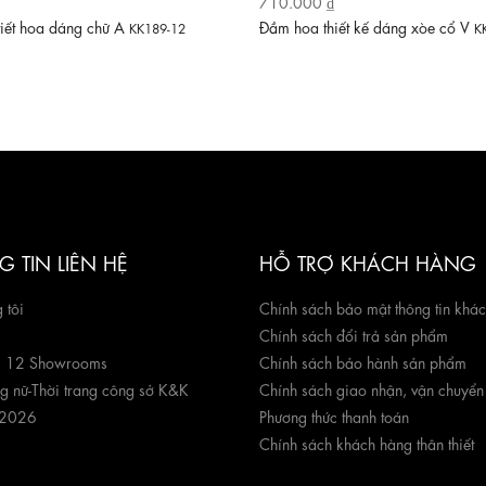
710.000 ₫
tiết hoa dáng chữ A
Đầm hoa thiết kế dáng xòe cổ V
KK189-12
K
 TIN LIÊN HỆ
HỖ TRỢ KHÁCH HÀNG
 tôi
Chính sách bảo mật thông tin khá
Chính sách đổi trả sản phẩm
g 12 Showrooms
Chính sách bảo hành sản phẩm
ng nữ
-
Thời trang công sở K&K
Chính sách giao nhận, vận chuyển
 2026
Phương thức thanh toán
Chính sách khách hàng thân thiết