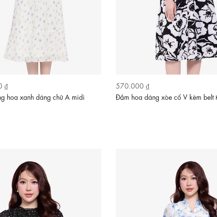
0 ₫
570.000 ₫
ng hoa xanh dáng chữ A midi
Đầm hoa dáng xòe cổ V kèm belt