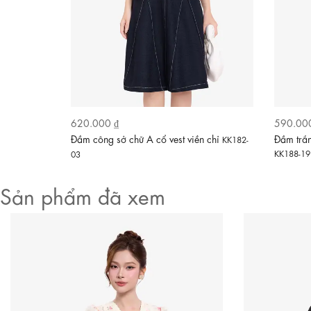
620.000 ₫
590.00
Video
g xòe
Đầm công sở chữ A cổ vest viền chỉ
Đầm trắ
KK182-
KK188-19
03
Sản phẩm đã xem