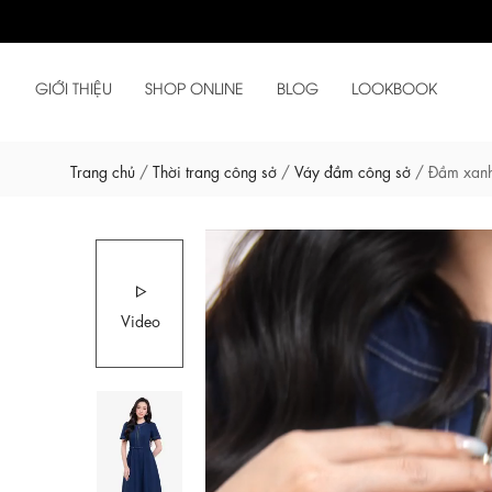
GIỚI THIỆU
SHOP ONLINE
BLOG
LOOKBOOK
Trang chủ
/
Thời trang công sở
/
Váy đầm công sở
/
Đầm xanh 
Video