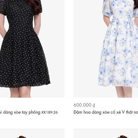
600.000 ₫
í dáng xòe tay phồng
Đầm hoa dáng xòe cổ xẻ V thắt n
KK189-26