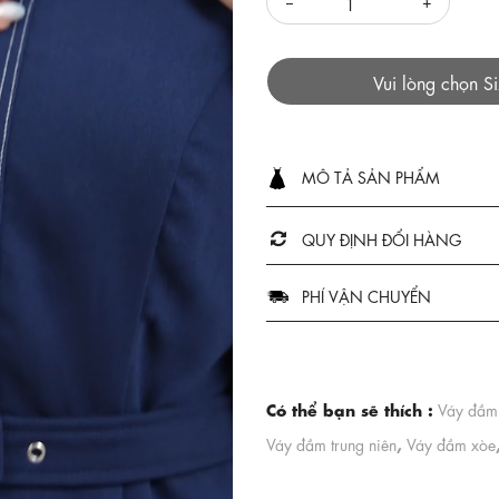
Vui lòng chọn S
MÔ TẢ SẢN PHẨM
QUY ĐỊNH ĐỔI HÀNG
PHÍ VẬN CHUYỂN
Có thể bạn sẽ thích :
Váy đầm 
,
Váy đầm trung niên
Váy đầm xòe