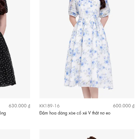
KK189-16
630.000 ₫
600.000 ₫
ồng
Đầm hoa dáng xòe cổ xẻ V thắt nơ eo