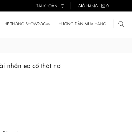
TÀI KHOẢN
GIỎ HÀNG
0
HỆ THỐNG SHOWROOM
HƯỚNG DẪN MUA HÀNG
i nhấn eo cổ thắt nơ