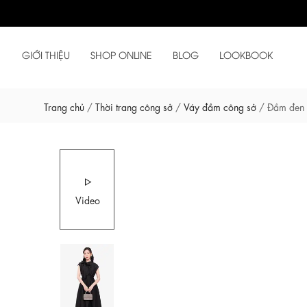
GIỚI THIỆU
SHOP ONLINE
BLOG
LOOKBOOK
Trang chủ
/
Thời trang công sở
/
Váy đầm công sở
/
Đầm đen 
Video