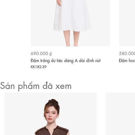
690.000 ₫
580.00
Video
n đính nơ
Đầm trắng dự tiệc dáng A dài đính nút
Đầm hoa
KK182-39
Sản phẩm đã xem