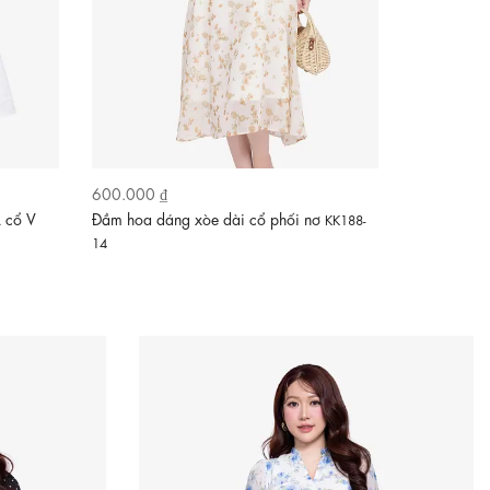
600.000 ₫
590.000 ₫
A cổ V
Đầm hoa dáng xòe dài cổ phối nơ
Đầm công s
KK188-
14