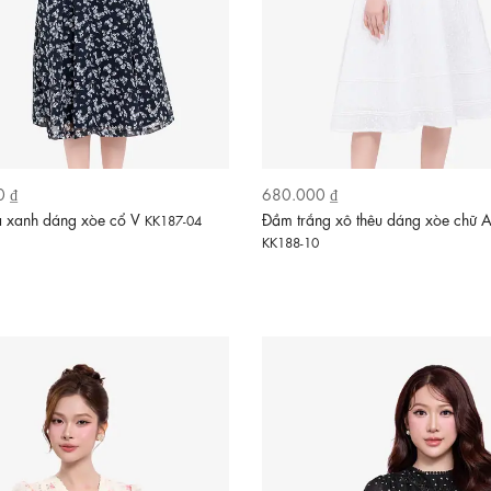
0 ₫
680.000 ₫
 xanh dáng xòe cổ V
Đầm trắng xô thêu dáng xòe chữ 
KK187-04
KK188-10