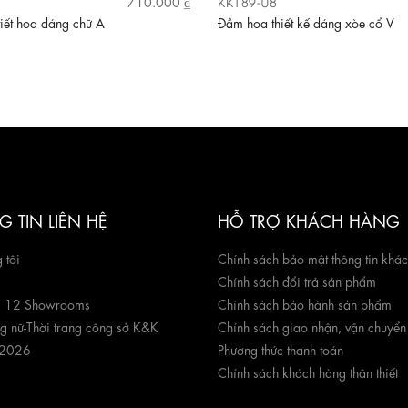
KK189-08
710.000 ₫
iết hoa dáng chữ A
Đầm hoa thiết kế dáng xòe cổ V
 TIN LIÊN HỆ
HỖ TRỢ KHÁCH HÀNG
 tôi
Chính sách bảo mật thông tin khá
Chính sách đổi trả sản phẩm
g 12 Showrooms
Chính sách bảo hành sản phẩm
ng nữ
-
Thời trang công sở K&K
Chính sách giao nhận, vận chuyển
 2026
Phương thức thanh toán
Chính sách khách hàng thân thiết