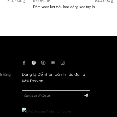
KK189-06
710.000 ₫
640.000 ₫
Đầm voan lụa thêu hoa dáng xòe tay lỡ
ch hàng
Đăng ký để nhận bản tin ưu đãi từ
K&K Fashion