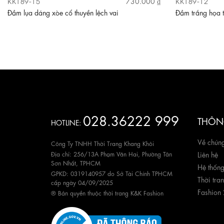
KK189-15
KK189-12
730.000 ₫
Đầm lụa dáng xòe cổ thuyền lệch vai
Đầm trắng họa t
028.36222 999
THÔNG
HOTLINE:
Về chúng
Công Ty TNHH Thời Trang Khang Khôi
Địa chỉ: 256/13A Phạm Văn Hai, Phường Tân
Liên hệ
Sơn Nhất, TPHCM
Hệ thốn
GPKD: 0319140957 do Sở Tài Chính TPHCM
Thời tra
cấp ngày 04/09/2025
Fashion
® Bản quyền thuộc thời trang K&K Fashion