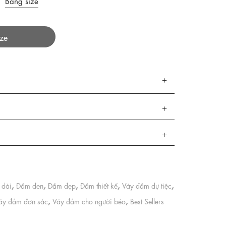
Bảng size
ize
,
,
,
,
,
 dài
Đầm đen
Đầm đẹp
Đầm thiết kế
Váy đầm dự tiệc
,
,
áy đầm đơn sắc
Váy đầm cho người béo
Best Sellers