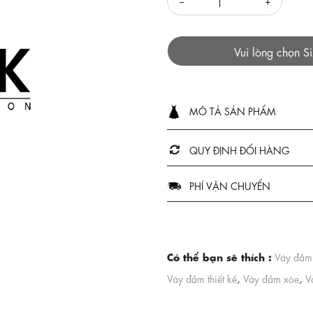
Vui lòng chọn S
MÔ TẢ SẢN PHẨM
QUY ĐỊNH ĐỔI HÀNG
PHÍ VẬN CHUYỂN
Có thể bạn sẽ thích :
Váy đầm
,
,
Váy đầm thiết kế
Váy đầm xòe
V