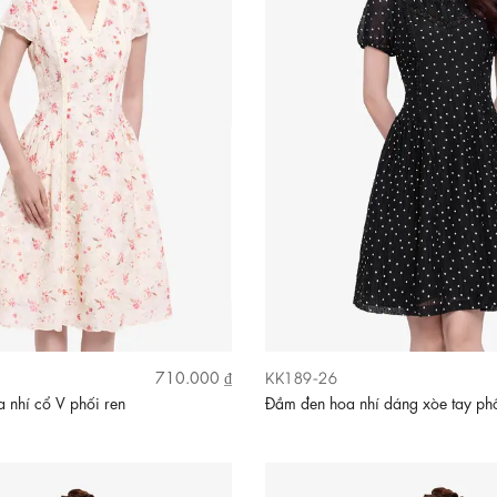
KK189-26
710.000 ₫
 nhí cổ V phối ren
Đầm đen hoa nhí dáng xòe tay ph