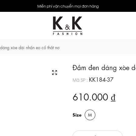
Miễn phí vận chuyển mọi đơn hàng
dáng xòe dài nhấn eo cổ thắt nơ
Đầm đen dáng xòe dà
KK184-37
Mã SP :
610.000 ₫
Size
M