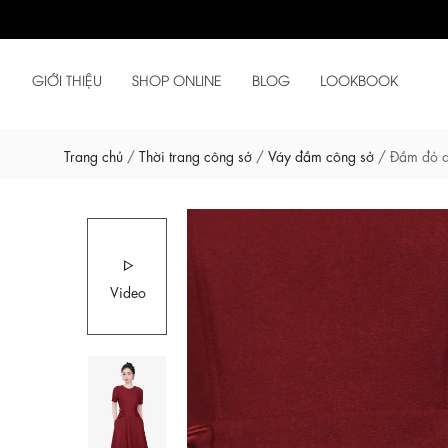
GIỚI THIỆU
SHOP ONLINE
BLOG
LOOKBOOK
Trang chủ
/
Thời trang công sở
/
Váy đầm công sở
/
Đầm đỏ d
Video