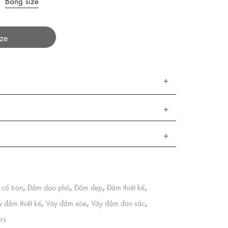
Bảng size
ize
,
,
,
,
cổ tròn
Đầm dạo phố
Đầm đẹp
Đầm thiết kế
,
,
,
 đầm thiết kế
Váy đầm xòe
Váy đầm đơn sắc
ers