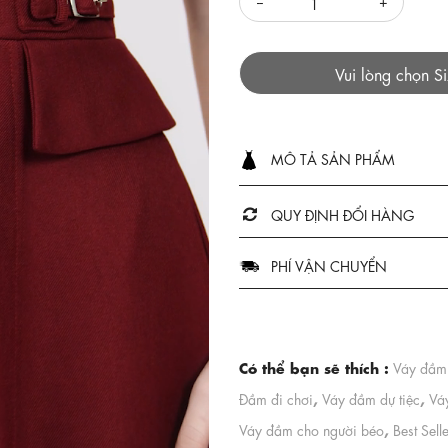
Vui lòng chọn S
MÔ TẢ SẢN PHẨM
QUY ĐỊNH ĐỔI HÀNG
PHÍ VẬN CHUYỂN
Có thể bạn sẽ thích :
Váy đầm 
,
,
Đầm đi chơi
Váy đầm dự tiệc
Váy
,
Váy đầm cho người béo
Best Sell