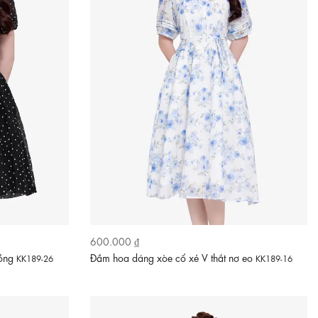
600.000 ₫
hồng
Đầm hoa dáng xòe cổ xẻ V thắt nơ eo
KK189-26
KK189-16