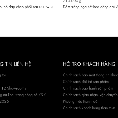
710.000 ₫
i cổ đắp chéo phối ren
Đầm trắng họa tiết hoa dáng chữ
KK189-14
 TIN LIÊN HỆ
HỖ TRỢ KHÁCH HÀNG
 tôi
Chính sách bảo mật thông tin khá
Chính sách đổi trả sản phẩm
g 12 Showrooms
Chính sách bảo hành sản phẩm
ng nữ
-
Thời trang công sở K&K
Chính sách giao nhận, vận chuyển
 2026
Phương thức thanh toán
Chính sách khách hàng thân thiết