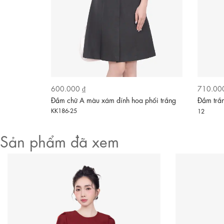
600.000 ₫
710.00
áng xòe
Đầm chữ A màu xám đính hoa phối trắng
Đầm trắn
KK186-25
12
Sản phẩm đã xem
Video