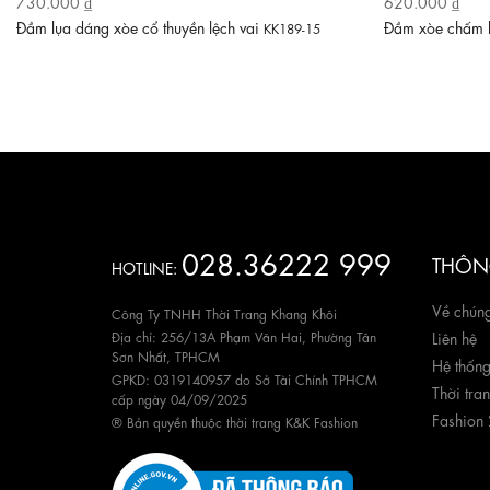
730.000 ₫
620.000 ₫
Đầm lụa dáng xòe cổ thuyền lệch vai
Đầm xòe chấm b
KK189-15
028.36222 999
THÔNG
HOTLINE:
Về chúng
Công Ty TNHH Thời Trang Khang Khôi
Địa chỉ: 256/13A Phạm Văn Hai, Phường Tân
Liên hệ
Sơn Nhất, TPHCM
Hệ thốn
GPKD: 0319140957 do Sở Tài Chính TPHCM
Thời tra
cấp ngày 04/09/2025
Fashion
® Bản quyền thuộc thời trang K&K Fashion