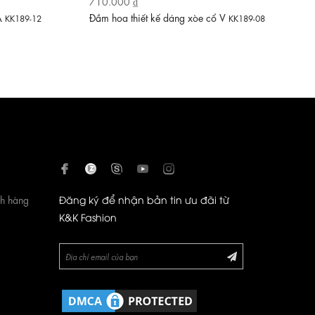
710.000 ₫
 A
Đầm hoa thiết kế dáng xòe cổ V
KK189-12
KK189-08
ch hàng
Đăng ký để nhận bản tin ưu đãi từ
K&K Fashion