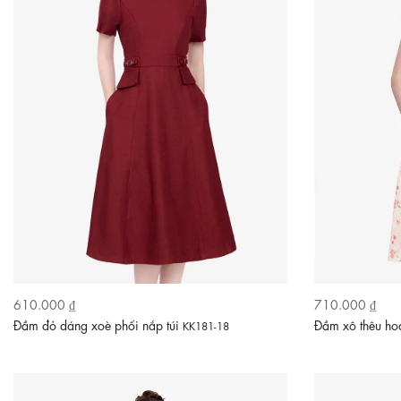
610.000 ₫
710.000 ₫
Đầm đỏ dáng xoè phối nắp túi
Đầm xô thêu ho
KK181-18