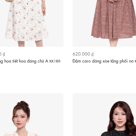
0 ₫
620.000 ₫
g họa tiết hoa dáng chữ A
Đầm caro dáng xòe tầng phối nơ
KK189-