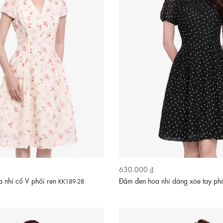
630.000 ₫
a nhí cổ V phối ren
Đầm đen hoa nhí dáng xòe tay p
KK189-28