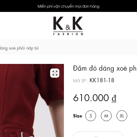
Miễn phí vận chuyển mọi đơn hàng
áng xoè phối nắp túi
Đầm đỏ dáng xoè phố
KK181-18
Mã SP :
610.000 ₫
Size
S
M
XL