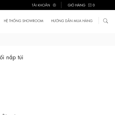
TÀI KHOẢN
GIỎ HÀNG
0
HỆ THỐNG SHOWROOM
HƯỚNG DẪN MUA HÀNG
i nắp túi