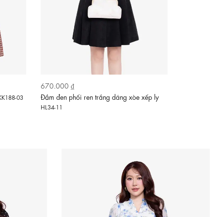
670.000 ₫
630.000 ₫
Đầm đen phối ren trắng dáng xòe xếp ly
Đầm xòe dài
KK188-03
HL34-11
KK188-30