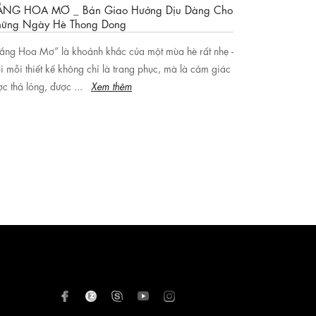
NG HOA MƠ _ Bản Giao Hưởng Dịu Dàng Cho
ững Ngày Hè Thong Dong
ắng Hoa Mơ” là khoảnh khắc của một mùa hè rất nhẹ -
 mỗi thiết kế không chỉ là trang phục, mà là cảm giác
c thả lỏng, được ...
Xem thêm