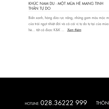
ạm Ánh
KHÚC NAM DU - MỘT MÙA HÈ MANG TINH
THẦN TỰ DO
t. Mà ở những
Biển xanh, hàng dừa rực nắng, những gam màu mộc 
hạm Ánh
của trái ngọt nhiệt đới và cả cái vị tự do tự tại của mùa
êm
hè… tất cả được K&K ...
Xem thêm
028.36222 999
THÔNG
HOTLINE: