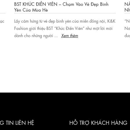
BST KHÚC ĐIỀN VIÊN – Chạm Vào Vẻ Đẹp Bình
NẮ
Yên Của Mùa Hè
Nh
mạc
Lấy cảm hứng từ vẻ đẹp bình yên của miền đồng nội, K&K
“N
Fashion giới thiệu BST “Khúc Điền Viên” như một lời mời
Nơi
dành cho những người ...
Xem thêm
đượ
 TIN LIÊN HỆ
HỖ TRỢ KHÁCH HÀNG