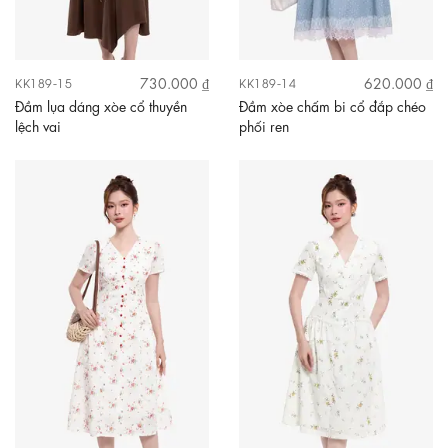
730.000 ₫
620.000 ₫
KK189-15
KK189-14
Đầm lụa dáng xòe cổ thuyền
Đầm xòe chấm bi cổ đắp chéo
lệch vai
phối ren