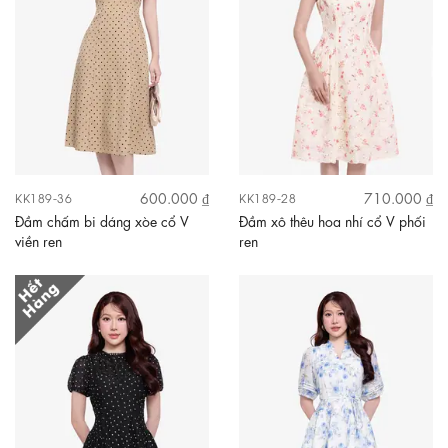
600.000 ₫
710.000 ₫
KK189-36
KK189-28
Đầm chấm bi dáng xòe cổ V
Đầm xô thêu hoa nhí cổ V phối
viền ren
ren