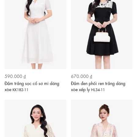
590.000 ₫
670.000 ₫
Đầm trắng sọc cổ sơ mi dáng
Đầm đen phối ren trắng dáng
xòe
xòe xếp ly
KK182-11
HL34-11