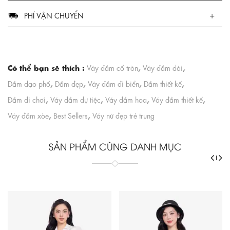
PHÍ VẬN CHUYỂN
Có thể bạn sẽ thích :
,
,
Váy đầm cổ tròn
Váy đầm dài
,
,
,
,
Đầm dạo phố
Đầm đẹp
Váy đầm đi biển
Đầm thiết kế
,
,
,
,
Đầm đi chơi
Váy đầm dự tiệc
Váy đầm hoa
Váy đầm thiết kế
,
,
Váy đầm xòe
Best Sellers
Váy nữ đẹp trẻ trung
SẢN PHẨM CÙNG DANH MỤC