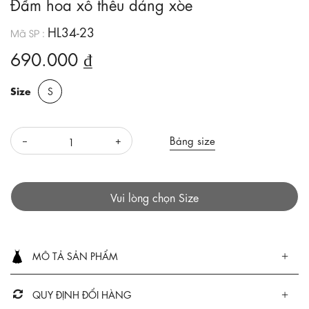
Đầm hoa xô thêu dáng xòe
HL34-23
Mã SP :
690.000 ₫
Size
S
Bảng size
Vui lòng chọn Size
MÔ TẢ SẢN PHẨM
QUY ĐỊNH ĐỔI HÀNG