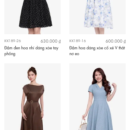
630.000 ₫
600.000 ₫
KK189-26
KK189-16
Đầm đen hoa nhí dáng xòe tay
Đầm hoa dáng xòe cổ xẻ V thắt
phồng
nơ eo