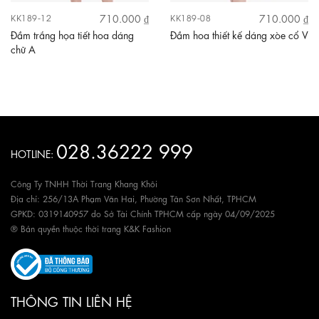
710.000 ₫
710.000 ₫
KK189-12
KK189-08
Đầm trắng họa tiết hoa dáng
Đầm hoa thiết kế dáng xòe cổ V
chữ A
028.36222 999
HOTLINE:
Công Ty TNHH Thời Trang Khang Khôi
Địa chỉ: 256/13A Phạm Văn Hai, Phường Tân Sơn Nhất, TPHCM
GPKD: 0319140957 do Sở Tài Chính TPHCM cấp ngày 04/09/2025
® Bản quyền thuộc thời trang K&K Fashion
THÔNG TIN LIÊN HỆ