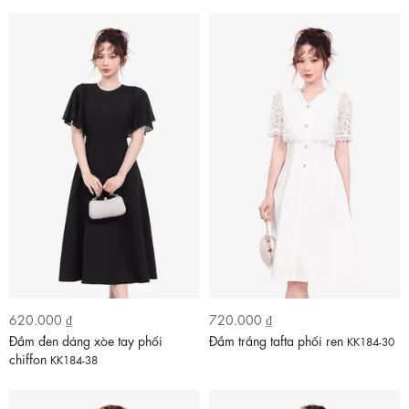
620.000 ₫
720.000 ₫
Đầm đen dáng xòe tay phối
Đầm trắng tafta phối ren
KK184-30
chiffon
KK184-38