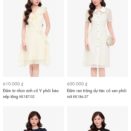
610.000 ₫
600.000 ₫
Đầm tơ nhún ánh cổ V phối bèo
Đầm ren trắng dự tiệc cổ sen phối
xếp tầng
nút
KK187-02
KK186-37