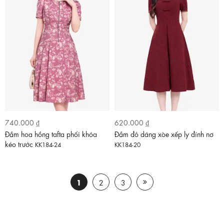
740.000 ₫
620.000 ₫
Đầm hoa hồng tafta phối khóa
Đầm đỏ dáng xòe xếp ly đính nơ
kéo trước
KK184-24
KK184-20
1
2
3