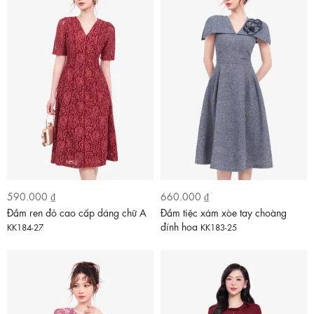
590.000 ₫
660.000 ₫
Đầm ren đỏ cao cấp dáng chữ A
Đầm tiệc xám xòe tay choàng
đính hoa
KK184-27
KK183-25