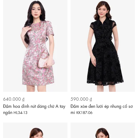
640.000 ₫
590.000 ₫
Đầm hoa đính nút dáng chữ A tay
Đầm xòe đen lưới ép nhung cổ sơ
ngắn
mi
HL34-13
KK187-06