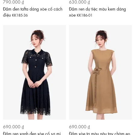
790.000 ₫
630.000 ₫
Đầm đen tafta dáng xòe cổ cách
Đầm ren dự tiệc màu kem dáng
điệu
xòe
KK185-36
KK186-01
690.000 ₫
690.000 ₫
Đầm ren xanh đen xòe cổ sơ mi
Đầm xòe tơ màu nâu tay chờm eo