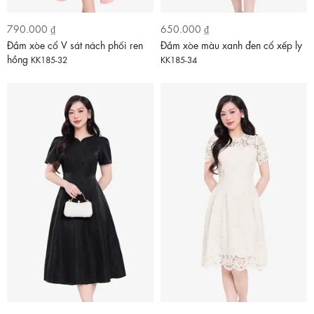
790.000 ₫
650.000 ₫
Đầm xòe cổ V sát nách phối ren
Đầm xòe màu xanh đen cổ xếp ly
hồng
KK185-32
KK185-34