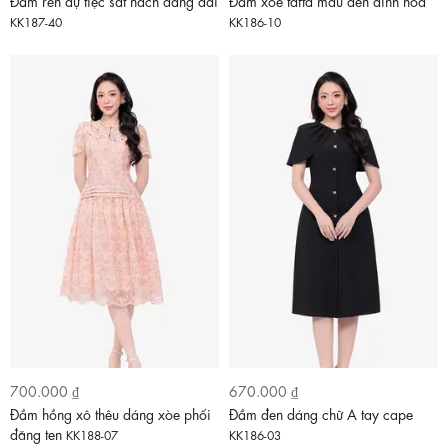
Đầm ren dự tiệc sát nách dáng dài
Đầm xòe tafta màu đen đính hoa
KK187-40
KK186-10
700.000 ₫
670.000 ₫
Đầm hồng xô thêu dáng xòe phối
Đầm đen dáng chữ A tay cape
đăng ten
KK188-07
KK186-03