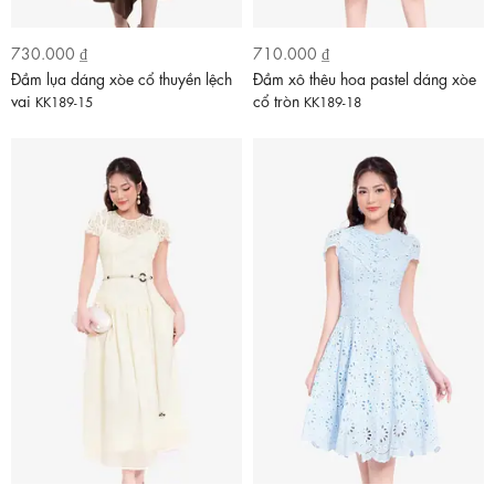
730.000 ₫
710.000 ₫
Đầm lụa dáng xòe cổ thuyền lệch
Đầm xô thêu hoa pastel dáng xòe
vai
cổ tròn
KK189-15
KK189-18