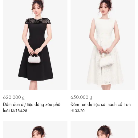
620.000 ₫
650.000 ₫
Đầm đen dự tiệc dáng xòe phối
Đầm ren dự tiệc sát nách cổ tròn
lưới
KK184-28
HL33-20