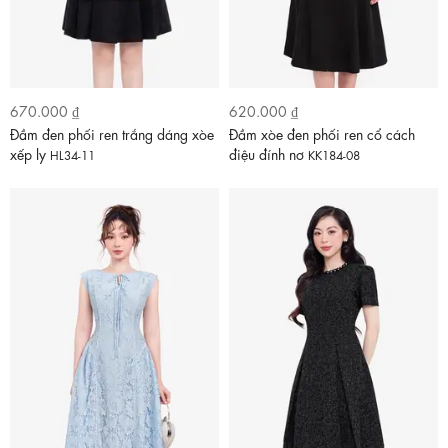
670.000 ₫
620.000 ₫
Đầm đen phối ren trắng dáng xòe
Đầm xòe đen phối ren cổ cách
xếp ly
điệu đính nơ
HL34-11
KK184-08