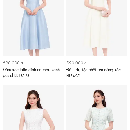
690.000 ₫
590.000 ₫
Đầm xòe tafta đính nơ màu xanh
Đầm dự tiệc phối ren dáng xòe
pastel
KK185-23
HL34-05