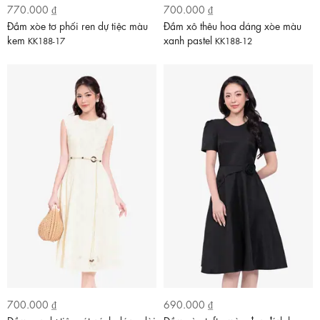
770.000 ₫
700.000 ₫
Đầm xòe tơ phối ren dự tiệc màu
Đầm xô thêu hoa dáng xòe màu
kem
xanh pastel
KK188-17
KK188-12
700.000 ₫
690.000 ₫