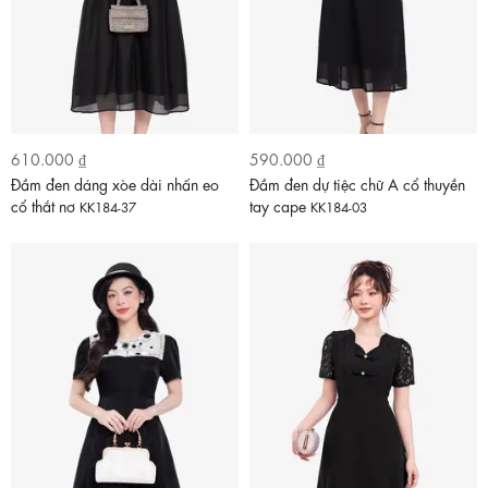
610.000 ₫
590.000 ₫
Đầm đen dáng xòe dài nhấn eo
Đầm đen dự tiệc chữ A cổ thuyền
cổ thắt nơ
tay cape
KK184-37
KK184-03