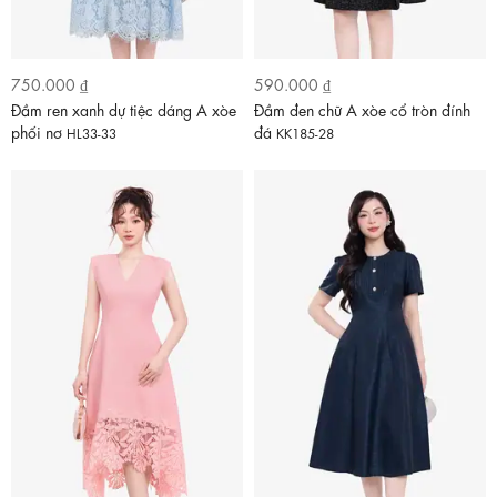
750.000 ₫
590.000 ₫
Đầm ren xanh dự tiệc dáng A xòe
Đầm đen chữ A xòe cổ tròn đính
phối nơ
đá
HL33-33
KK185-28