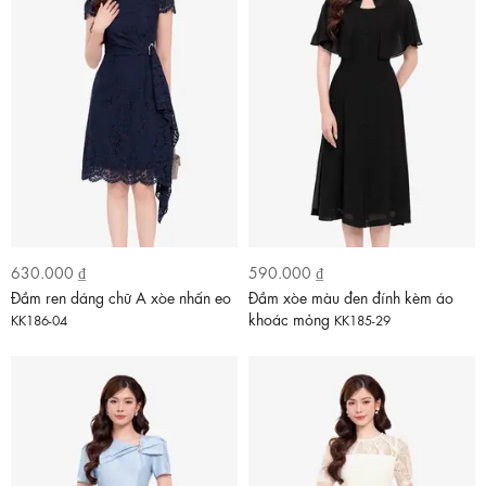
630.000 ₫
590.000 ₫
Đầm ren dáng chữ A xòe nhấn eo
Đầm xòe màu đen đính kèm áo
khoác mỏng
KK186-04
KK185-29