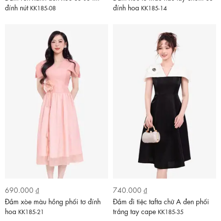
đính nút
đính hoa
KK185-08
KK185-14
690.000 ₫
740.000 ₫
Đầm xòe màu hồng phối tơ đính
Đầm đi tiệc tafta chữ A đen phối
hoa
trắng tay cape
KK185-21
KK185-35