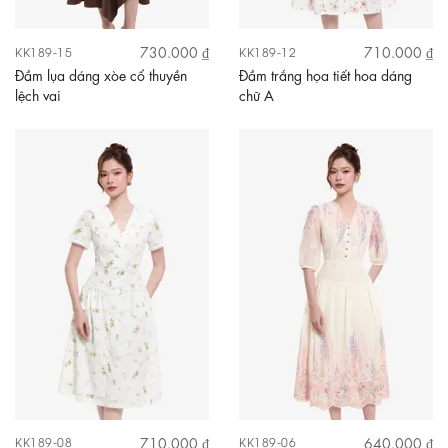
730.000 ₫
710.000 ₫
KK189-15
KK189-12
Đầm lụa dáng xòe cổ thuyền
Đầm trắng họa tiết hoa dáng
lệch vai
chữ A
710.000 ₫
640.000 ₫
KK189-08
KK189-06