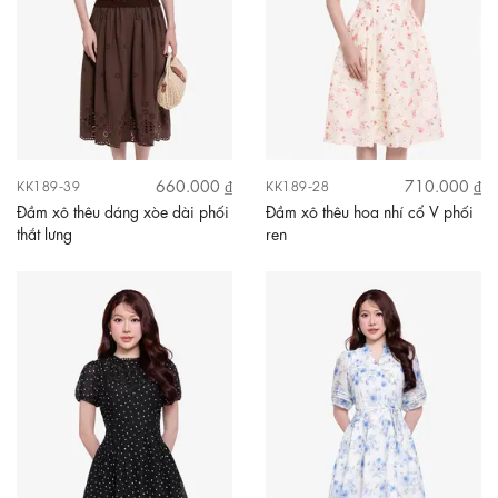
660.000 ₫
710.000 ₫
KK189-39
KK189-28
Đầm xô thêu dáng xòe dài phối
Đầm xô thêu hoa nhí cổ V phối
thắt lưng
ren