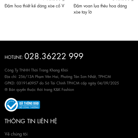
Đầm hoa thiết kế dáng xòe cổ V
Đầm voan lụa thêu hoa dáng
xòe tay lỡ
028.36222 999
HOTLINE:
Công Ty TNHH Thời Trang Khang Khôi
Địa chỉ: 256/13A Phạm Văn Hai, Phường Tân Sơn Nhất, TPHCM
GPKD: 0319140957 do Sở Tài Chính TPHCM cấp ngày 04/09/2025
® Bản quyền thuộc thời trang K&K Fashion
THÔNG TIN LIÊN HỆ
Về chúng tôi