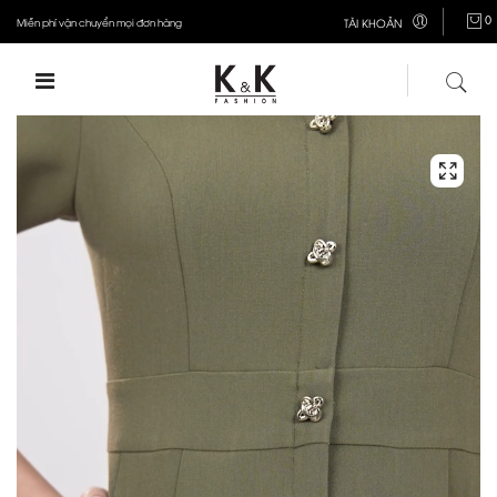
0
Miễn phí vận chuyển mọi đơn hàng
TÀI KHOẢN