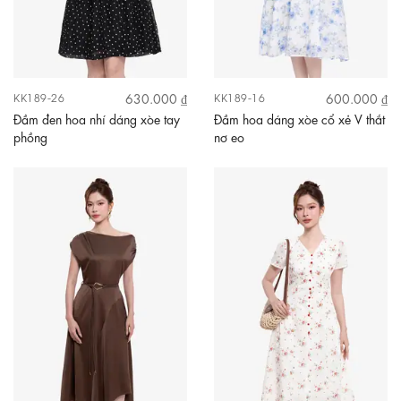
630.000 ₫
600.000 ₫
KK189-26
KK189-16
Đầm đen hoa nhí dáng xòe tay
Đầm hoa dáng xòe cổ xẻ V thắt
phồng
nơ eo