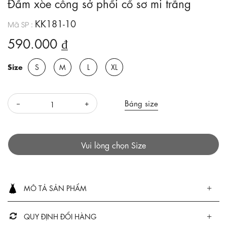
Đầm xòe công sở phối cổ sơ mi trắng
KK181-10
Mã SP :
590.000 ₫
Size
S
M
L
XL
Bảng size
Vui lòng chọn Size
MÔ TẢ SẢN PHẨM
QUY ĐỊNH ĐỔI HÀNG