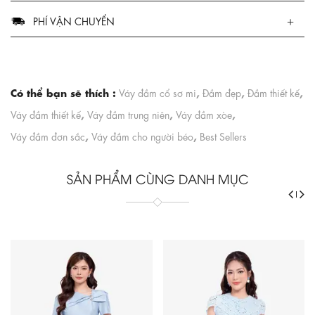
PHÍ VẬN CHUYỂN
Có thể bạn sẽ thích :
,
,
,
Váy đầm cổ sơ mi
Đầm đẹp
Đầm thiết kế
,
,
,
Váy đầm thiết kế
Váy đầm trung niên
Váy đầm xòe
,
,
Váy đầm đơn sắc
Váy đầm cho người béo
Best Sellers
SẢN PHẨM CÙNG DANH MỤC