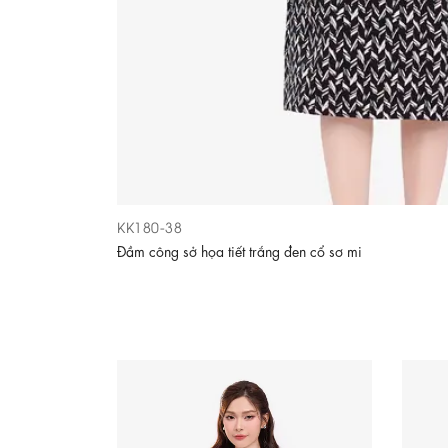
KK180-38
Đầm công sở họa tiết trắng đen cổ sơ mi