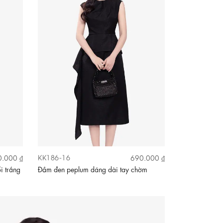
KK186-16
.000 ₫
690.000 ₫
i trắng
Đầm đen peplum dáng dài tay chờm