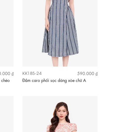
KK185-24
.000 ₫
590.000 ₫
p chéo
Đầm caro phối sọc dáng xòe chữ A