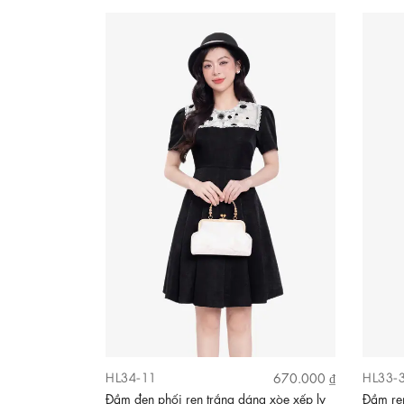
HL34-11
HL33-
670.000 ₫
Đầm đen phối ren trắng dáng xòe xếp ly
Đầm ren