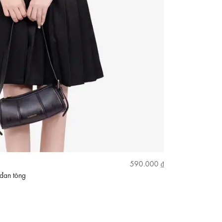
590.000 ₫
đan tông