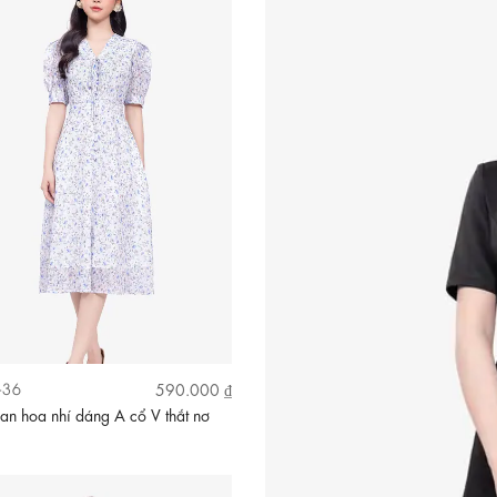
-36
590.000 ₫
n hoa nhí dáng A cổ V thắt nơ