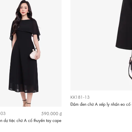
KK181-13
Đầm đen chữ A xếp ly nhấn eo cổ 
-03
590.000 ₫
 dự tiệc chữ A cổ thuyền tay cape