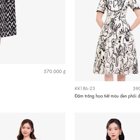
570.000 ₫
KK186-23
590
Đầm trắng họa tiết màu đen phối 