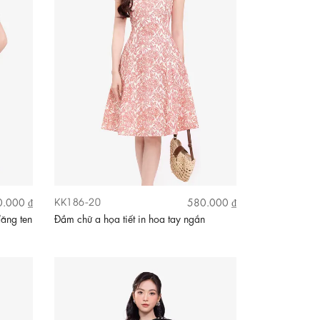
KK186-20
.000 ₫
580.000 ₫
đăng ten
Đầm chữ a họa tiết in hoa tay ngắn