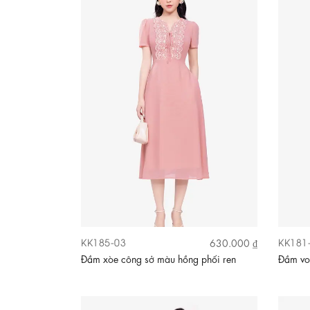
KK185-03
KK181
630.000 ₫
Đầm xòe công sở màu hồng phối ren
Đầm voa