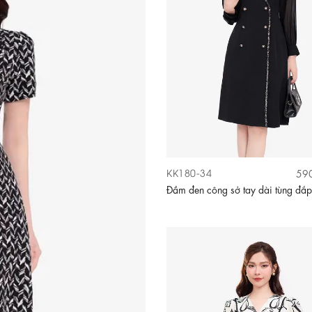
KK180-34
590
Đầm đen công sở tay dài tùng đắ