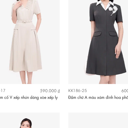
-17
KK186-25
590.000 ₫
600
m cổ V xếp nhún dáng xòe xếp ly
Đầm chữ A màu xám đính hoa phố