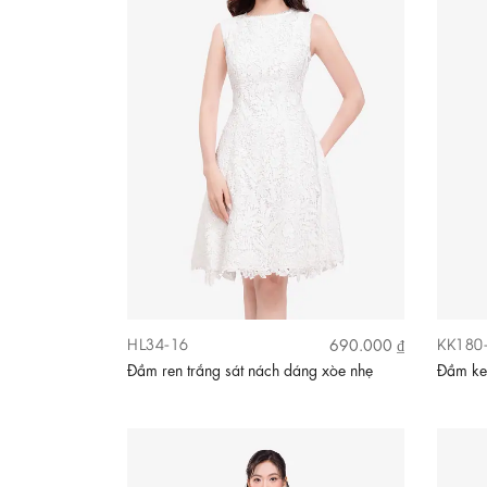
HL34-16
KK180
690.000 ₫
Đầm ren trắng sát nách dáng xòe nhẹ
Đầm ke