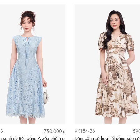
33
KK184-33
750.000 ₫
590
 xanh dự tiệc dáng A xòe phối nơ
Đầm công sở họa tiết dáng xòe cổ