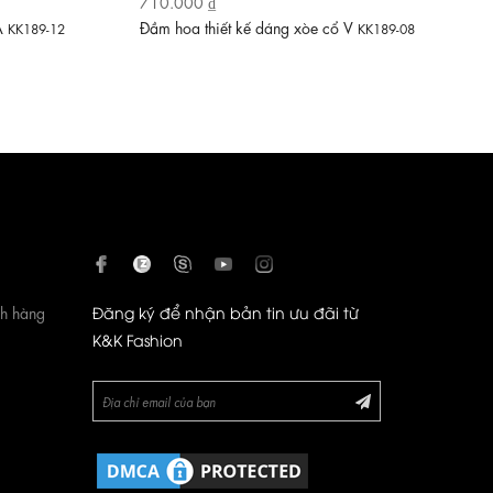
710.000 ₫
 A
Đầm hoa thiết kế dáng xòe cổ V
KK189-12
KK189-08
ch hàng
Đăng ký để nhận bản tin ưu đãi từ
K&K Fashion