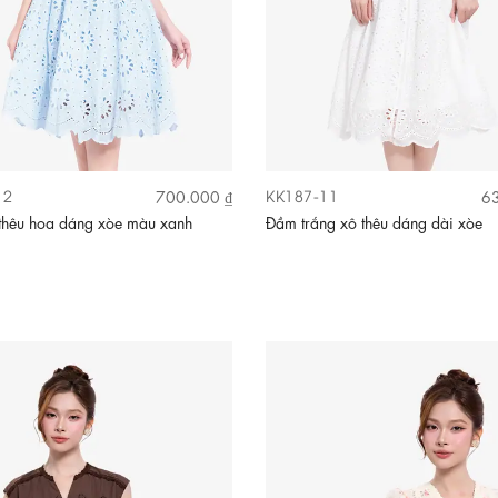
12
KK187-11
700.000 ₫
63
thêu hoa dáng xòe màu xanh
Đầm trắng xô thêu dáng dài xòe