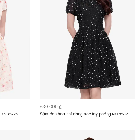
630.000 ₫
n
Đầm đen hoa nhí dáng xòe tay phồng
KK189-28
KK189-26