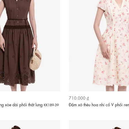
710.000 ₫
g xòe dài phối thắt lưng
Đầm xô thêu hoa nhí cổ V phối re
KK189-39