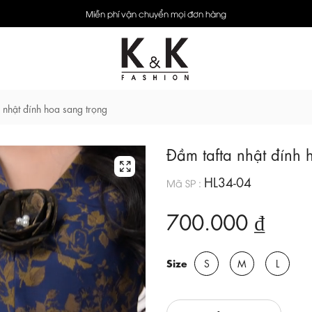
Miễn phí vận chuyển mọi đơn hàng
 nhật đính hoa sang trọng
Đầm tafta nhật đính 
HL34-04
Mã SP :
700.000 ₫
Size
S
M
L