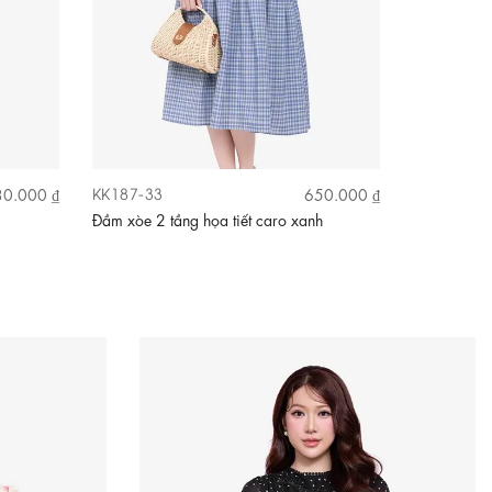
KK187-33
KK185-14
0.000 ₫
650.000 ₫
Đầm xòe 2 tầng họa tiết caro xanh
Đầm xòe tơ