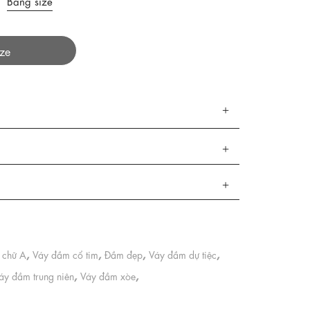
Bảng size
ize
,
,
,
,
 chữ A
Váy đầm cổ tim
Đầm đẹp
Váy đầm dự tiệc
,
,
áy đầm trung niên
Váy đầm xòe