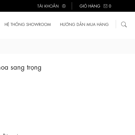
TÀI KHOẢN
GIỎ HÀNG
0
HỆ THỐNG SHOWROOM
HƯỚNG DẪN MUA HÀNG
hoa sang trọng