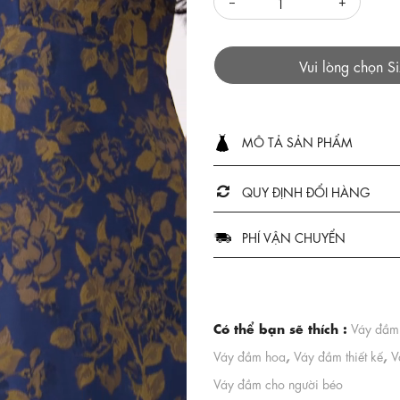
Vui lòng chọn S
MÔ TẢ SẢN PHẨM
QUY ĐỊNH ĐỔI HÀNG
PHÍ VẬN CHUYỂN
Có thể bạn sẽ thích :
Váy đầm
,
,
Váy đầm hoa
Váy đầm thiết kế
V
Váy đầm cho người béo