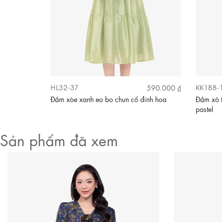
HL32-37
KK188-
660.000 ₫
590.000 ₫
Video
út
Đầm xòe xanh eo bo chun cổ đính hoa
Đầm xô 
pastel
Sản phẩm đã xem