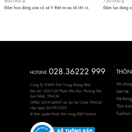
600.000 ₫
730.000 ₫
Đầm hoa dáng xòe cổ xẻ V thắt nơ eo
Đầm lụa dáng xò
KK189-16
028.36222 999
THÔNG
HOTLINE:
Về chúng
Công Ty TNHH Thời Trang Khang Khôi
Địa chỉ: 256/13A Phạm Văn Hai, Phường Tân
Liên hệ
Sơn Nhất, TPHCM
Hệ thốn
GPKD: 0319140957 do Sở Tài Chính TPHCM
Thời tra
cấp ngày 04/09/2025
Fashion
® Bản quyền thuộc thời trang K&K Fashion