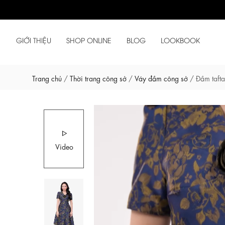
GIỚI THIỆU
SHOP ONLINE
BLOG
LOOKBOOK
Trang chủ
/
Thời trang công sở
/
Váy đầm công sở
/
Đầm tafta
Video