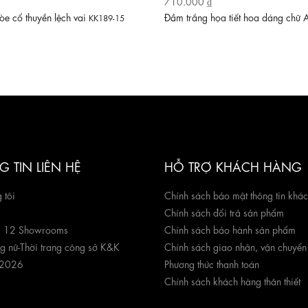
710.000 ₫
e cổ thuyền lệch vai
Đầm trắng họa tiết hoa dáng chữ
KK189-15
 TIN LIÊN HỆ
HỖ TRỢ KHÁCH HÀNG
 tôi
Chính sách bảo mật thông tin khá
Chính sách đổi trả sản phẩm
g 12 Showrooms
Chính sách bảo hành sản phẩm
ng nữ
-
Thời trang công sở K&K
Chính sách giao nhận, vận chuyển
 2026
Phương thức thanh toán
Chính sách khách hàng thân thiết