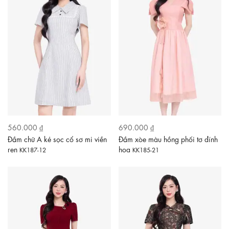
560.000 ₫
690.000 ₫
Đầm chữ A kẻ sọc cổ sơ mi viền
Đầm xòe màu hồng phối tơ đính
ren
hoa
KK187-12
KK185-21