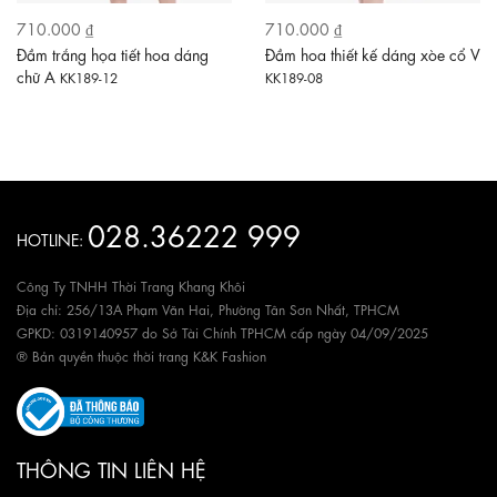
710.000 ₫
710.000 ₫
Đầm trắng họa tiết hoa dáng
Đầm hoa thiết kế dáng xòe cổ V
chữ A
KK189-12
KK189-08
028.36222 999
HOTLINE:
Công Ty TNHH Thời Trang Khang Khôi
Địa chỉ: 256/13A Phạm Văn Hai, Phường Tân Sơn Nhất, TPHCM
GPKD: 0319140957 do Sở Tài Chính TPHCM cấp ngày 04/09/2025
® Bản quyền thuộc thời trang K&K Fashion
THÔNG TIN LIÊN HỆ