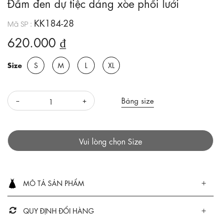
Đầm đen dự tiệc dáng xòe phối lưới
KK184-28
Mã SP :
620.000 ₫
Size
S
M
L
XL
Bảng size
Vui lòng chọn Size
MÔ TẢ SẢN PHẨM
QUY ĐỊNH ĐỔI HÀNG