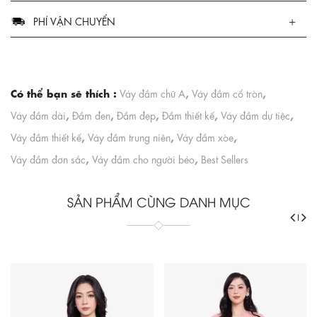
PHÍ VẬN CHUYỂN
Có thể bạn sẽ thích :
,
,
Váy đầm chữ A
Váy đầm cổ tròn
,
,
,
,
,
Váy đầm dài
Đầm đen
Đầm đẹp
Đầm thiết kế
Váy đầm dự tiệc
,
,
,
Váy đầm thiết kế
Váy đầm trung niên
Váy đầm xòe
,
,
Váy đầm đơn sắc
Váy đầm cho người béo
Best Sellers
SẢN PHẨM CÙNG DANH MỤC