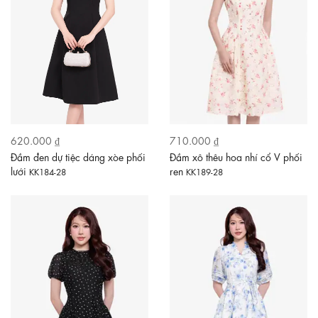
620.000 ₫
710.000 ₫
Đầm đen dự tiệc dáng xòe phối
Đầm xô thêu hoa nhí cổ V phối
lưới
ren
KK184-28
KK189-28