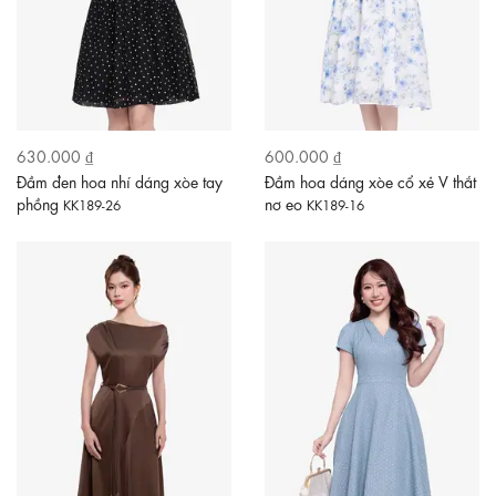
630.000 ₫
600.000 ₫
Đầm đen hoa nhí dáng xòe tay
Đầm hoa dáng xòe cổ xẻ V thắt
phồng
nơ eo
KK189-26
KK189-16