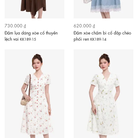
730.000 ₫
620.000 ₫
Đầm lụa dáng xòe cổ thuyền
Đầm xòe chấm bi cổ đắp chéo
lệch vai
phối ren
KK189-15
KK189-14