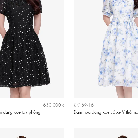
KK189-16
630.000 ₫
í dáng xòe tay phồng
Đầm hoa dáng xòe cổ xẻ V thắt n