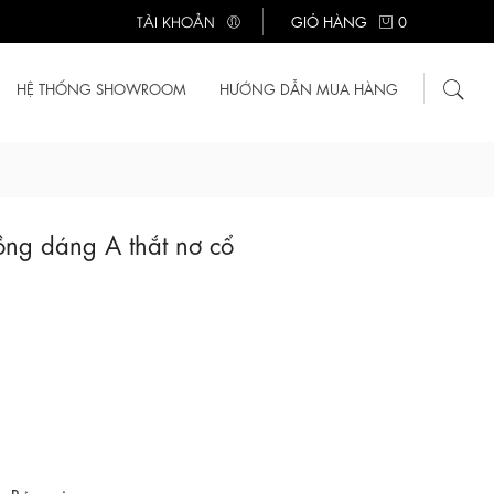
TÀI KHOẢN
GIỎ HÀNG
0
HỆ THỐNG SHOWROOM
HƯỚNG DẪN MUA HÀNG
ồng dáng A thắt nơ cổ