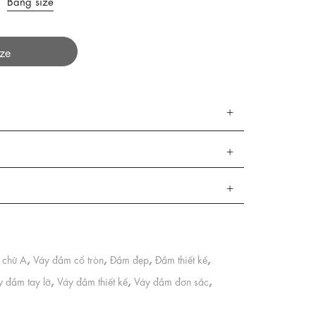
Bảng size
ize
,
,
,
,
 chữ A
Váy đầm cổ tròn
Đầm đẹp
Đầm thiết kế
,
,
,
y đầm tay lỡ
Váy đầm thiết kế
Váy đầm đơn sắc