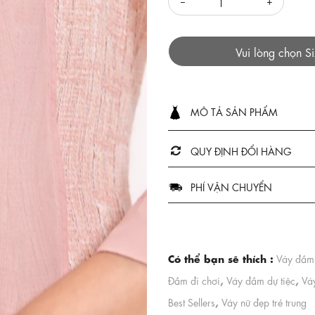
Vui lòng chọn S
MÔ TẢ SẢN PHẨM
QUY ĐỊNH ĐỔI HÀNG
PHÍ VẬN CHUYỂN
Có thể bạn sẽ thích :
Váy đầm
,
,
Đầm đi chơi
Váy đầm dự tiệc
Vá
,
Best Sellers
Váy nữ đẹp trẻ trung