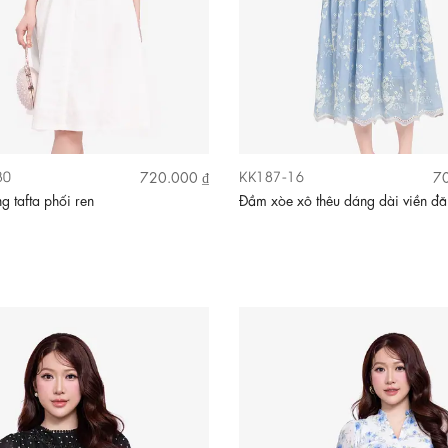
30
KK187-16
720.000 ₫
70
g tafta phối ren
Đầm xòe xô thêu dáng dài viền đă