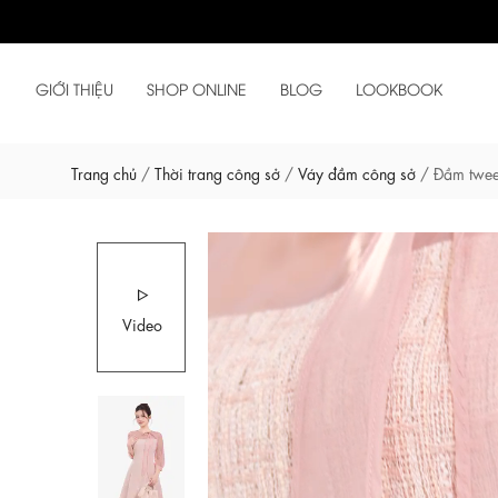
GIỚI THIỆU
SHOP ONLINE
BLOG
LOOKBOOK
Trang chủ
/
Thời trang công sở
/
Váy đầm công sở
/
Đầm twee
Video