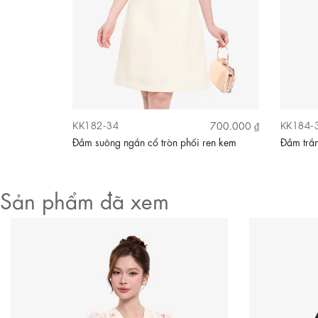
KK182-34
KK184-
700.000 ₫
700.000 ₫
dài
Đầm suông ngắn cổ tròn phối ren kem
Đầm trắn
Sản phẩm đã xem