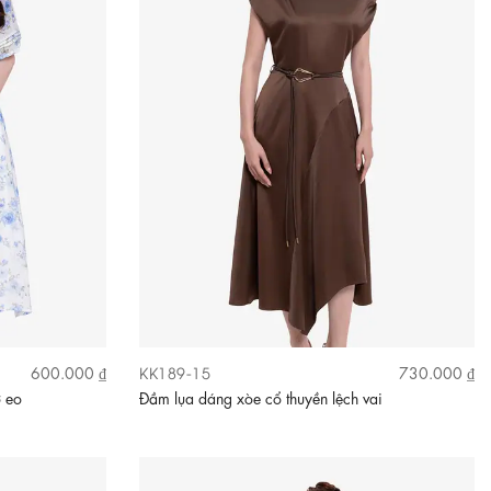
KK189-15
600.000 ₫
730.000 ₫
ơ eo
Đầm lụa dáng xòe cổ thuyền lệch vai