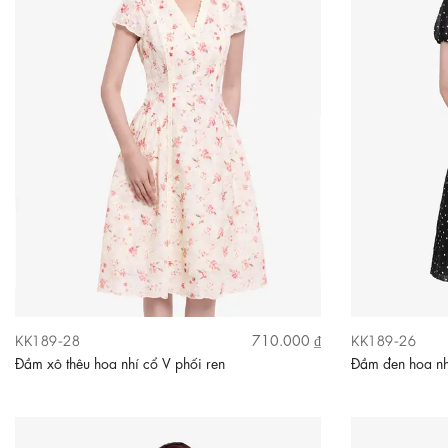
KK189-28
KK189-26
710.000 ₫
Đầm xô thêu hoa nhí cổ V phối ren
Đầm đen hoa nh