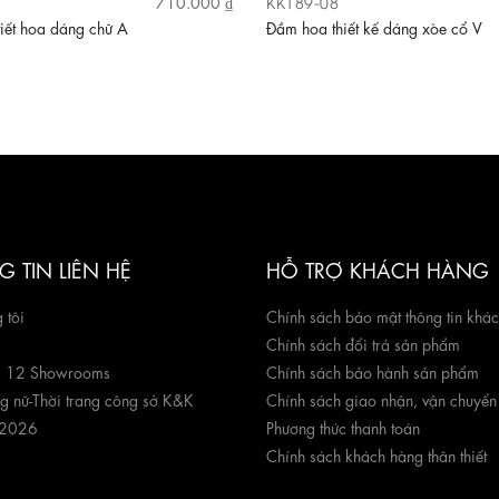
KK189-08
710.000 ₫
iết hoa dáng chữ A
Đầm hoa thiết kế dáng xòe cổ V
 TIN LIÊN HỆ
HỖ TRỢ KHÁCH HÀNG
 tôi
Chính sách bảo mật thông tin khá
Chính sách đổi trả sản phẩm
g 12 Showrooms
Chính sách bảo hành sản phẩm
ng nữ
-
Thời trang công sở K&K
Chính sách giao nhận, vận chuyển
 2026
Phương thức thanh toán
Chính sách khách hàng thân thiết