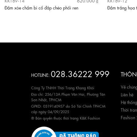
KK189-14
KK189-12
620.000 ₫
Đầm xòe chấm bi cổ đắp chéo phối ren
Đầm trắng họa t
028.36222 999
THÔNG
HOTLINE:
Về chúng
Công Ty TNHH Thời Trang Khang Khôi
Địa chỉ: 256/13A Phạm Văn Hai, Phường Tân
Liên hệ
Sơn Nhất, TPHCM
Hệ thốn
GPKD: 0319140957 do Sở Tài Chính TPHCM
Thời tra
cấp ngày 04/09/2025
Fashion
® Bản quyền thuộc thời trang K&K Fashion