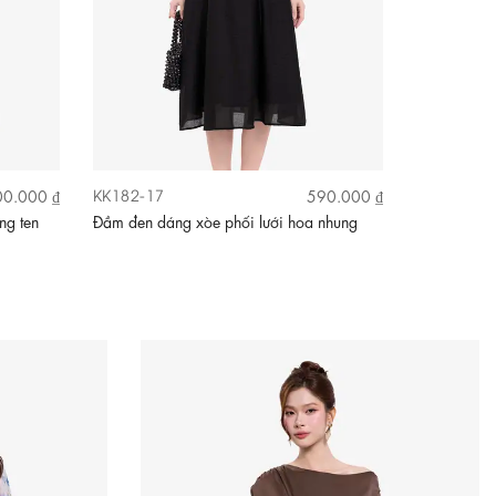
KK182-17
KK187-05
0.000 ₫
590.000 ₫
ng ten
Đầm đen dáng xòe phối lưới hoa nhung
Đầm xòe hoa