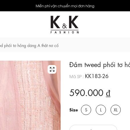
Miễn phí vận chuyển mọi đơn hàng
d phối tơ hồng dáng A thắt nơ cổ
Đầm tweed phối tơ h
KK183-26
Mã SP :
590.000 ₫
Size
S
L
XL