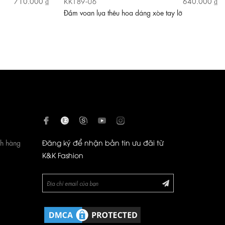
KK189-06
710.000 ₫
640.000 ₫
Đầm voan lụa thêu hoa dáng xòe tay lỡ
ch hàng
Đăng ký để nhận bản tin ưu đãi từ
K&K Fashion