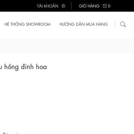
TÀI KHOẢN
GIỎ HÀNG
0
HỆ THỐNG SHOWROOM
HƯỚNG DẪN MUA HÀNG
u hồng đính hoa