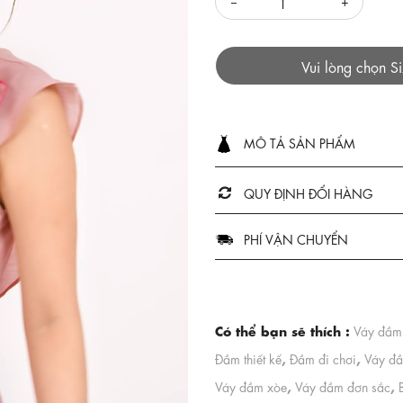
Vui lòng chọn S
MÔ TẢ SẢN PHẨM
QUY ĐỊNH ĐỔI HÀNG
PHÍ VẬN CHUYỂN
Có thể bạn sẽ thích :
Váy đầm
,
,
Đầm thiết kế
Đầm đi chơi
Váy đầ
,
,
Váy đầm xòe
Váy đầm đơn sắc