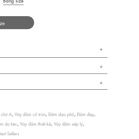
Bảng size
ize
,
,
,
,
 chữ A
Váy đầm cổ tròn
Đầm dạo phố
Đầm đẹp
,
,
,
m dự tiệc
Váy đầm thiết kế
Váy đầm xếp ly
Best Sellers