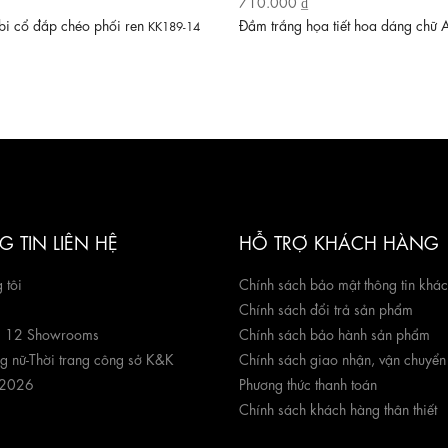
710.000 ₫
i cổ đắp chéo phối ren
Đầm trắng họa tiết hoa dáng chữ
KK189-14
 TIN LIÊN HỆ
HỖ TRỢ KHÁCH HÀNG
 tôi
Chính sách bảo mật thông tin khá
Chính sách đổi trả sản phẩm
g 12 Showrooms
Chính sách bảo hành sản phẩm
ng nữ
-
Thời trang công sở K&K
Chính sách giao nhận, vận chuyển
 2026
Phương thức thanh toán
Chính sách khách hàng thân thiết