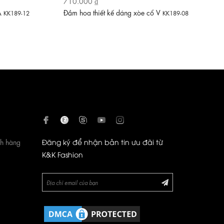
710.000 ₫
 A
Đầm hoa thiết kế dáng xòe cổ V
KK189-12
KK189-08
ch hàng
Đăng ký để nhận bản tin ưu đãi từ
K&K Fashion