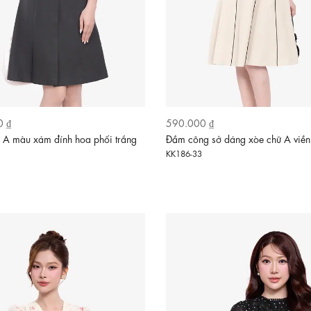
0 ₫
590.000 ₫
 A màu xám đính hoa phối trắng
Đầm công sở dáng xòe chữ A viền
KK186-33