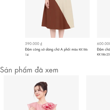
Video
590.000 ₫
600.00
oa nhung
Đầm công sở dáng chữ A phối màu
Đầm chữ
KK186-
KK186-25
14
Sản phẩm đã xem