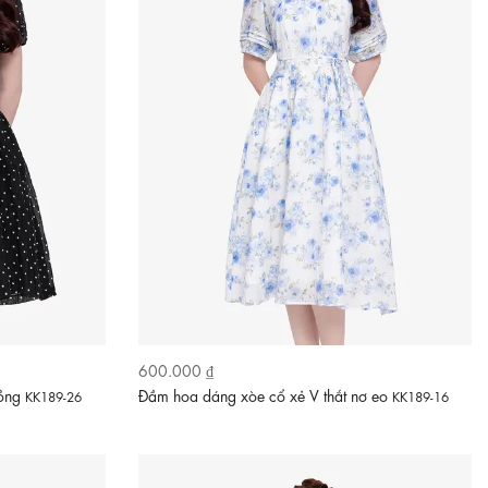
600.000 ₫
hồng
Đầm hoa dáng xòe cổ xẻ V thắt nơ eo
KK189-26
KK189-16