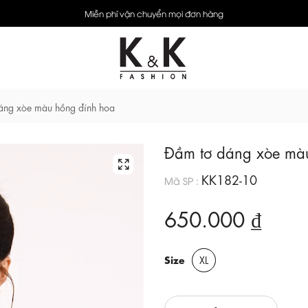
Miễn phí vận chuyển mọi đơn hàng
áng xòe màu hồng đính hoa
Đầm tơ dáng xòe mà
KK182-10
Mã SP :
650.000 ₫
Size
XL