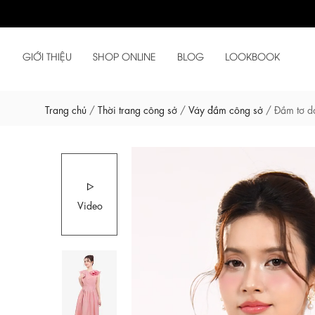
GIỚI THIỆU
SHOP ONLINE
BLOG
LOOKBOOK
Trang chủ
/
Thời trang công sở
/
Váy đầm công sở
/
Đầm tơ d
Video