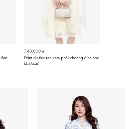
740.000 ₫
590.000 ₫
 đen
Đầm dự tiệc ren kem phối choàng đính hoa
Đầm chữ A x
đen
KK184-40
KK181-3