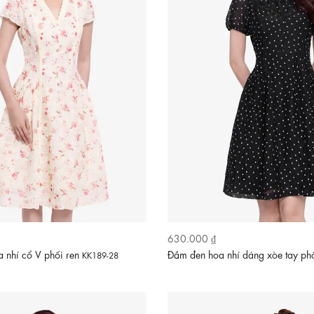
630.000 ₫
a nhí cổ V phối ren
Đầm đen hoa nhí dáng xòe tay p
KK189-28