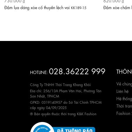
730.000 ₫
620.000 ₫
Đầm lụa dáng xòe cổ thuyền lệch vai
Đầm xòe chấm b
KK189-15
028.36222 999
THÔNG
HOTLINE:
Về chúng
Công Ty TNHH Thời Trang Khang Khôi
Địa chỉ: 256/13A Phạm Văn Hai, Phường Tân
Liên hệ
Sơn Nhất, TPHCM
Hệ thốn
GPKD: 0319140957 do Sở Tài Chính TPHCM
Thời tra
cấp ngày 04/09/2025
Fashion
® Bản quyền thuộc thời trang K&K Fashion