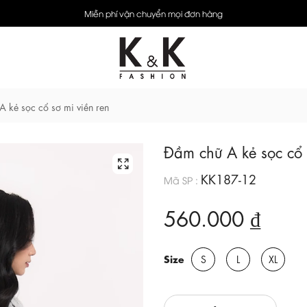
Miễn phí vận chuyển mọi đơn hàng
 kẻ sọc cổ sơ mi viền ren
Đầm chữ A kẻ sọc cổ 
KK187-12
Mã SP :
560.000 ₫
Size
S
L
XL