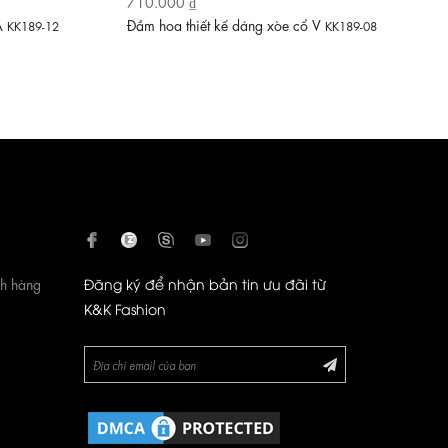
710.000 ₫
 A
Đầm hoa thiết kế dáng xòe cổ V
KK189-12
KK189-08
ch hàng
Đăng ký để nhận bản tin ưu đãi từ
K&K Fashion