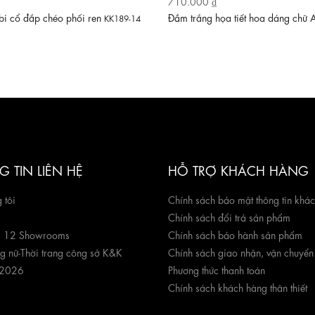
710.000 ₫
i cổ đắp chéo phối ren
Đầm trắng họa tiết hoa dáng chữ
KK189-14
 TIN LIÊN HỆ
HỖ TRỢ KHÁCH HÀNG
 tôi
Chính sách bảo mật thông tin khá
Chính sách đổi trả sản phẩm
g 12 Showrooms
Chính sách bảo hành sản phẩm
ng nữ
-
Thời trang công sở K&K
Chính sách giao nhận, vận chuyển
 2026
Phương thức thanh toán
Chính sách khách hàng thân thiết