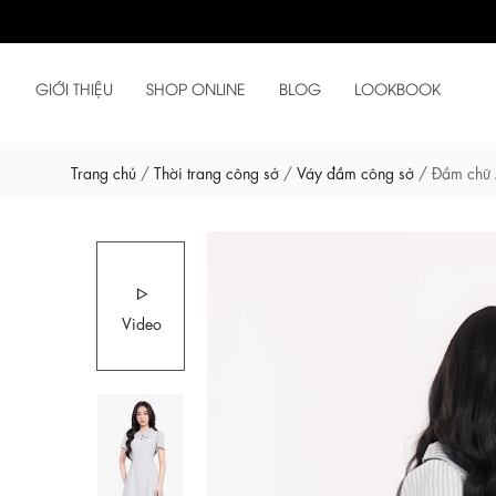
GIỚI THIỆU
SHOP ONLINE
BLOG
LOOKBOOK
Trang chủ
/
Thời trang công sở
/
Váy đầm công sở
/
Đầm chữ A
Video