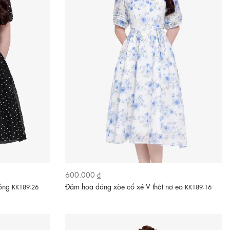
600.000 ₫
hồng
Đầm hoa dáng xòe cổ xẻ V thắt nơ eo
KK189-26
KK189-16