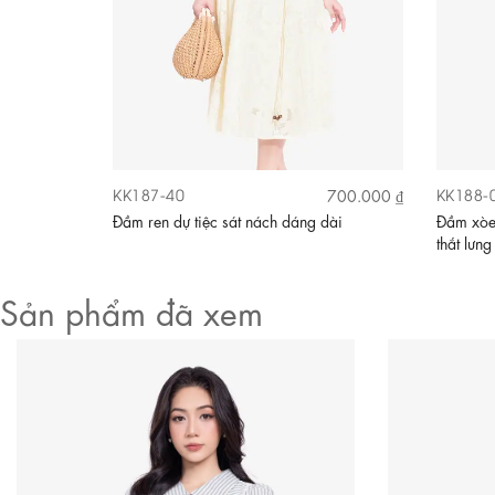
KK187-40
KK188-
590.000 ₫
700.000 ₫
Video
đắp chéo
Đầm ren dự tiệc sát nách dáng dài
Đầm xòe 
thắt lưng
Sản phẩm đã xem