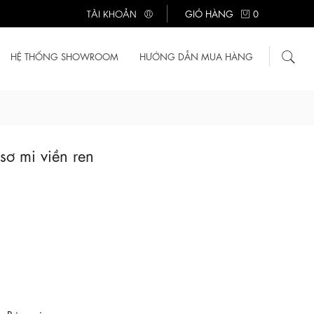
TÀI KHOẢN
GIỎ HÀNG
0
HỆ THỐNG SHOWROOM
HƯỚNG DẪN MUA HÀNG
sơ mi viền ren