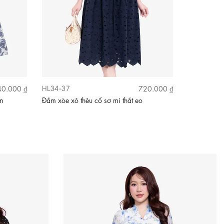
HL34-37
KK185-32
0.000 ₫
720.000 ₫
n
Đầm xòe xô thêu cổ sơ mi thắt eo
Đầm xòe cổ 