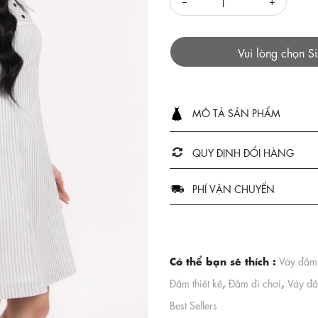
Vui lòng chọn S
MÔ TẢ SẢN PHẨM
QUY ĐỊNH ĐỔI HÀNG
PHÍ VẬN CHUYỂN
Có thể bạn sẽ thích :
Váy đầm
,
,
Đầm thiết kế
Đầm đi chơi
Váy đầ
Best Sellers