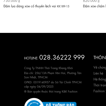
730.000 ₫
620.000 ₫
Đầm lụa dáng xòe cổ thuyền lệch vai
Đầm xòe chấm b
KK189-15
028.36222 999
THÔNG
HOTLINE:
Về chúng
Công Ty TNHH Thời Trang Khang Khôi
Địa chỉ: 256/13A Phạm Văn Hai, Phường Tân
Liên hệ
Sơn Nhất, TPHCM
Hệ thốn
GPKD: 0319140957 do Sở Tài Chính TPHCM
Thời tra
cấp ngày 04/09/2025
Fashion
® Bản quyền thuộc thời trang K&K Fashion