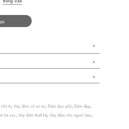
Bảng size
ize
,
,
,
,
 chữ A
Váy đầm cổ sơ mi
Đầm dạo phố
Đầm đẹp
,
,
,
m kẻ sọc
Váy đầm thiết kế
Váy đầm cho người béo