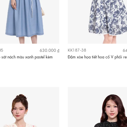
05
KK187-38
630.000 ₫
64
sát nách màu xanh pastel kèm
Đầm xòe họa tiết hoa cổ V phối re