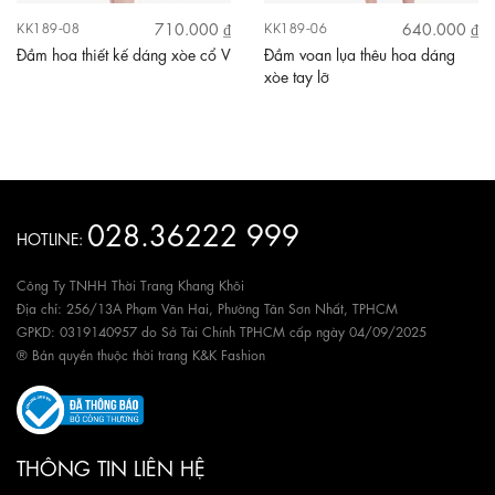
710.000 ₫
640.000 ₫
KK189-08
KK189-06
Đầm hoa thiết kế dáng xòe cổ V
Đầm voan lụa thêu hoa dáng
xòe tay lỡ
028.36222 999
HOTLINE:
Công Ty TNHH Thời Trang Khang Khôi
Địa chỉ: 256/13A Phạm Văn Hai, Phường Tân Sơn Nhất, TPHCM
GPKD: 0319140957 do Sở Tài Chính TPHCM cấp ngày 04/09/2025
® Bản quyền thuộc thời trang K&K Fashion
THÔNG TIN LIÊN HỆ