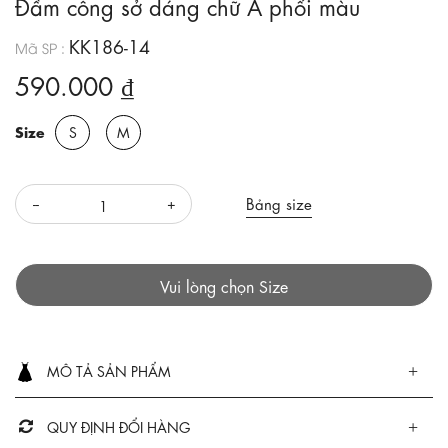
Đầm công sở dáng chữ A phối màu
KK186-14
Mã SP :
590.000 ₫
Size
S
M
Bảng size
Vui lòng chọn Size
MÔ TẢ SẢN PHẨM
QUY ĐỊNH ĐỔI HÀNG