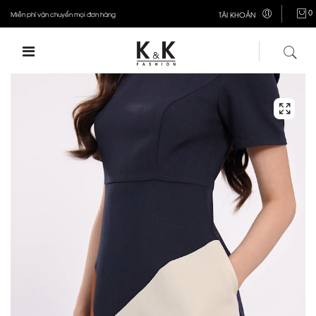
0
Miễn phí vận chuyển mọi đơn hàng
TÀI KHOẢN