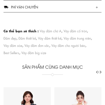
PHÍ VẬN CHUYỂN
Có thể bạn sẽ thích :
,
,
Váy đầm chữ A
Váy đầm cổ tròn
,
,
,
,
Đầm đẹp
Đầm thiết kế
Váy đầm thiết kế
Váy đầm trung niên
,
,
,
Váy đầm xòe
Váy đầm đơn sắc
Váy đầm cho người béo
,
Best Sellers
Váy đầm big size
SẢN PHẨM CÙNG DANH MỤC