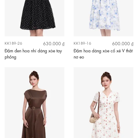
630.000 ₫
600.000 ₫
KK189-26
KK189-16
Đầm đen hoa nhí dáng xòe tay
Đầm hoa dáng xòe cổ xẻ V thắt
phồng
nơ eo