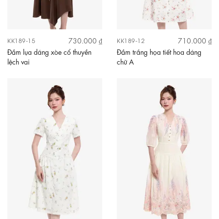
730.000 ₫
710.000 ₫
KK189-15
KK189-12
Đầm lụa dáng xòe cổ thuyền
Đầm trắng họa tiết hoa dáng
lệch vai
chữ A