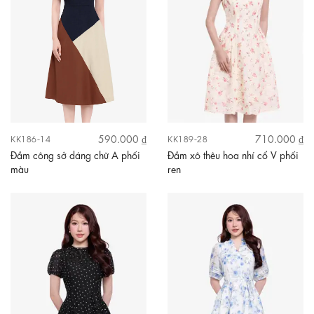
590.000 ₫
710.000 ₫
KK186-14
KK189-28
Đầm công sở dáng chữ A phối
Đầm xô thêu hoa nhí cổ V phối
màu
ren