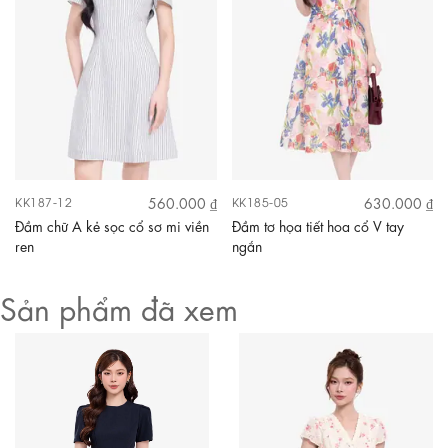
560.000 ₫
630.000 ₫
KK187-12
KK185-05
Đầm chữ A kẻ sọc cổ sơ mi viền
Đầm tơ họa tiết hoa cổ V tay
ren
ngắn
Sản phẩm đã xem