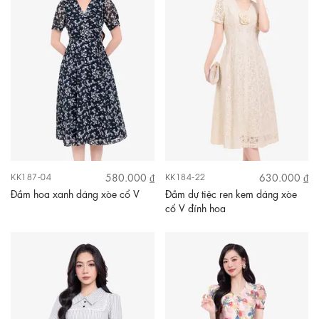
580.000 ₫
630.000 ₫
KK187-04
KK184-22
Đầm hoa xanh dáng xòe cổ V
Đầm dự tiệc ren kem dáng xòe
cổ V đính hoa