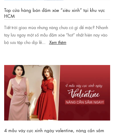
Top cửa hàng bán đầm xòe “siêu xinh” tại khu vực
HCM
Tiết trời giao mùa nhưng nàng chưa có gì để mặc? Nhanh
tay lưu ngay một số mẫu đầm xòe “hot” nhất hiện nay vào
bộ sưu tập cho dịp lễ...
Xem thêm
4 mẫu váy cực xinh ngày valentine, nàng cần sắm