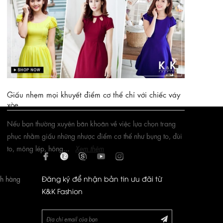
Nếu bạn là một cô nàng 30 đang tìm kiếm cho mình
những chiếc váy đầm xòe đẹp, phù hợp thì hãy tham khảo
những gợi ý sau của K&K...
Xem thêm
Giấu nhẹm mọi khuyết điểm cơ thể chỉ với chiếc váy
xòe
Nếu bạn thường xuyên băn khoăn về việc lựa chọn trang
phục nhằm giấu những nhược điểm cơ thể như bụng to, đùi
to, mông lép, hông...
Xem thêm
ch hàng
Đăng ký để nhận bản tin ưu đãi từ
K&K Fashion