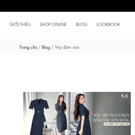
GIỚI THIỆU
SHOP ONLINE
BLOG
LOOKBOOK
Trang chủ
/
Blog
/
Váy đầm xòe