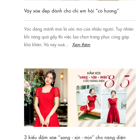
Váy xòe đẹp dành cho chị em hội “cò hương”
Vóc dáng mảnh mai là ước mơ của nhiều người. Tuy nhiên
khi nàng quá gầy thì việc lựa chọn trang phục cũng gặp
khó khăn. Và váy xoè...
Xem thêm
3 kiểu đầm xòe “sang - xịn - mịn” cho nàng diện