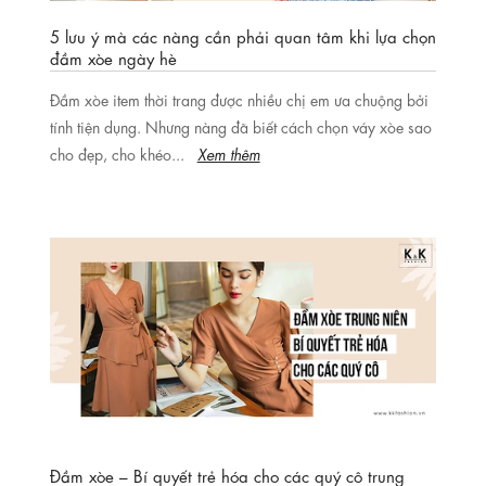
5 lưu ý mà các nàng cần phải quan tâm khi lựa chọn
đầm xòe ngày hè
Đầm xòe item thời trang được nhiều chị em ưa chuộng bởi
tính tiện dụng. Nhưng nàng đã biết cách chọn váy xòe sao
cho đẹp, cho khéo...
Xem thêm
Đầm xòe – Bí quyết trẻ hóa cho các quý cô trung