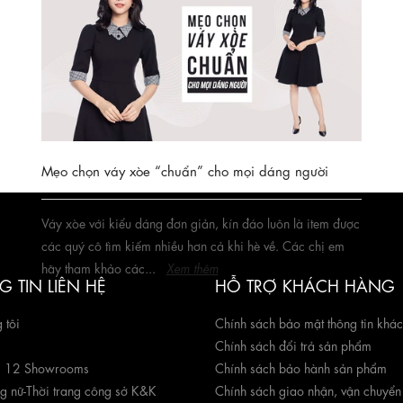
Bạn rất thích mặc đầm đặc biệt là đầm xòe nhưng lại sợ
làm mất đi tính nghiêm túc của môi trường công sở. Vậy,
làm thế nào để chọn...
Xem thêm
Mẹo chọn váy xòe “chuẩn” cho mọi dáng người
Váy xòe với kiểu dáng đơn giản, kín đáo luôn là item được
các quý cô tìm kiếm nhiều hơn cả khi hè về. Các chị em
hãy tham khảo các...
Xem thêm
 TIN LIÊN HỆ
HỖ TRỢ KHÁCH HÀNG
 tôi
Chính sách bảo mật thông tin khá
Chính sách đổi trả sản phẩm
g 12 Showrooms
Chính sách bảo hành sản phẩm
ng nữ
-
Thời trang công sở K&K
Chính sách giao nhận, vận chuyển