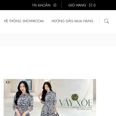
TÀI KHOẢN
GIỎ HÀNG
0
HỆ THỐNG SHOWROOM
HƯỚNG DẪN MUA HÀNG