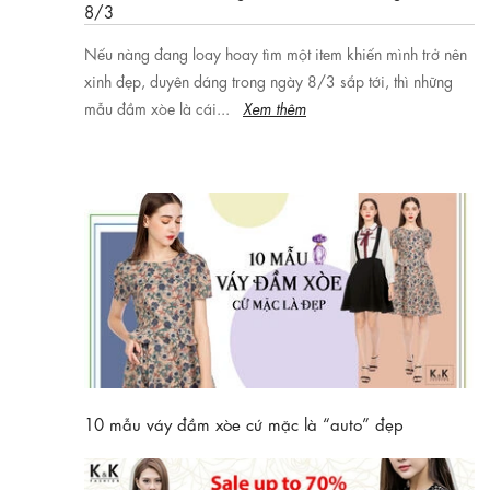
8/3
Nếu nàng đang loay hoay tìm một item khiến mình trở nên
xinh đẹp, duyên dáng trong ngày 8/3 sắp tới, thì những
mẫu đầm xòe là cái...
Xem thêm
10 mẫu váy đầm xòe cứ mặc là “auto” đẹp
Nếu vẫn còn chưa biết chọn cho mình những mẫu váy đầm