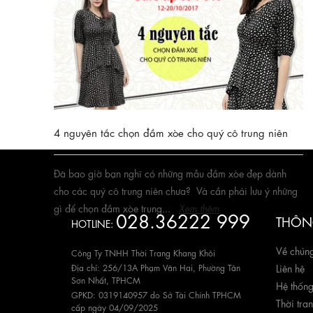
xòe nào để diện vào khoản thời gian cuối năm đầy tiệc
tùng thế này thì hãy...
Xem thêm
4 nguyên tắc chọn đầm xòe cho quý cô trung niên
Đã bao giờ bạn nghĩ có những mẫu đầm xòe đẹp dành
cho các quý cô trung niên chưa? Và cần phải lưu ý những
gì để chọn đầm xòe trung...
Xem thêm
028.36222 999
THÔNG
HOTLINE:
Về chúng
Công Ty TNHH Thời Trang Khang Khôi
Địa chỉ: 256/13A Phạm Văn Hai, Phường Tân
Liên hệ
Sơn Nhất, TPHCM
Hệ thốn
GPKD: 0319140957 do Sở Tài Chính TPHCM
Thời tra
cấp ngày 04/09/2025