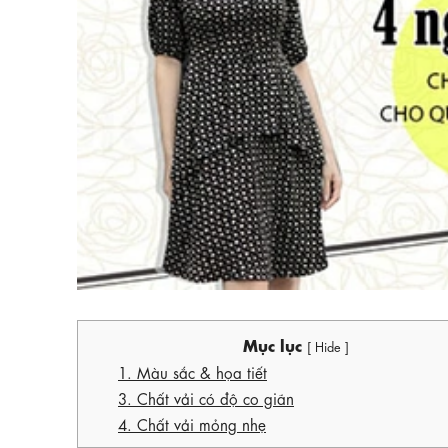
Mục lục
[ Hide ]
1. Màu sắc & họa tiết
3. Chất vải có độ co giãn
4. Chất vải mỏng nhẹ