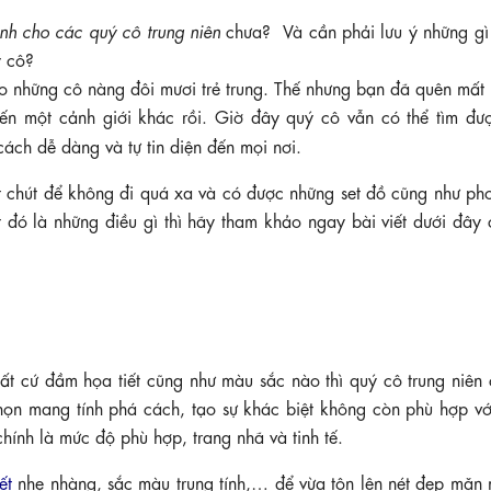
h cho các quý cô trung niên
chưa? Và cần phải lưu ý những gì
ý cô?
o những cô nàng đôi mươi trẻ trung. Thế nhưng bạn đã quên mất
 đến một cảnh giới khác rồi. Giờ đây quý cô vẫn có thể tìm đư
ách dễ dàng và tự tin diện đến mọi nơi.
ột chút để không đi quá xa và có được những set đồ cũng như ph
t đó là những điều gì thì hãy tham khảo ngay bài viết dưới đây
ất cứ đầm họa tiết cũng như màu sắc nào thì quý cô trung niên 
chọn mang tính phá cách, tạo sự khác biệt không còn phù hợp v
hính là mức độ phù hợp, trang nhã và tinh tế.
ết
nhẹ nhàng, sắc màu trung tính,… để vừa tôn lên nét đẹp mặn