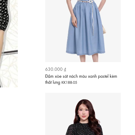
630.000 ₫
Đầm đen hoa nhí dáng xòe tay phồng
KK189-26