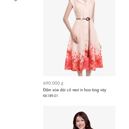
620.000 ₫
Đầm xòe chấm bi cổ đắp chéo phối ren
KK189-14