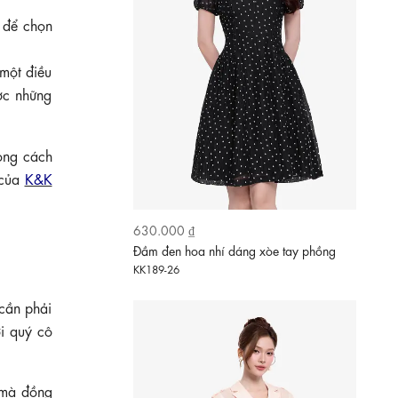
 để chọn
 một điều
ợc những
ong cách
 của
K&K
690.000 ₫
Đầm xòe dài cổ vest in hoa tùng váy
KK189-01
cần phải
ới quý cô
 mà đồng