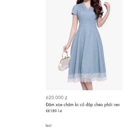
710.000 ₫
Đầm trắng họa tiết hoa dáng chữ A
KK189-12
test