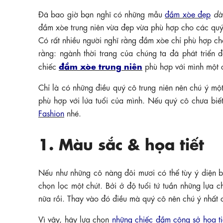
Đã bao giờ bạn nghĩ có những mẫu
đầm xòe đẹp
dàn
đầm xòe trung niên vừa đẹp vừa phù hợp cho các qu
Có rất nhiều người nghĩ rằng đầm xòe chỉ phù hợp ch
rằng: ngành thời trang của chúng ta đã phát triển
đầm xòe trung niên
chiếc
phù hợp với mình một c
Chỉ là có những điều quý cô trung niên nên chú ý m
phù hợp với lứa tuổi của mình. Nếu quý cô chưa biế
Fashion
nhé.
1. Màu sắc & họa tiết
Nếu như những cô nàng đôi mươi có thể tùy ý diện b
chọn lọc một chút. Bởi ở độ tuổi tứ tuần những lựa 
nữa rồi. Thay vào đó điều mà quý cô nên chú ý nhất c
Vì vậy, hãy lựa chọn
những chiếc đầm công sở họa ti