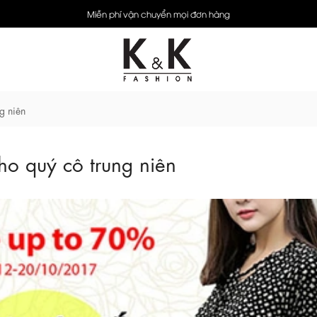
Miễn phí vận chuyển mọi đơn hàng
g niên
o quý cô trung niên