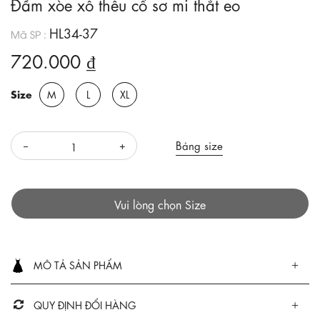
Đầm xòe xô thêu cổ sơ mi thắt eo
HL34-37
Mã SP :
720.000 ₫
Size
M
L
XL
Bảng size
Vui lòng chọn Size
MÔ TẢ SẢN PHẨM
QUY ĐỊNH ĐỔI HÀNG