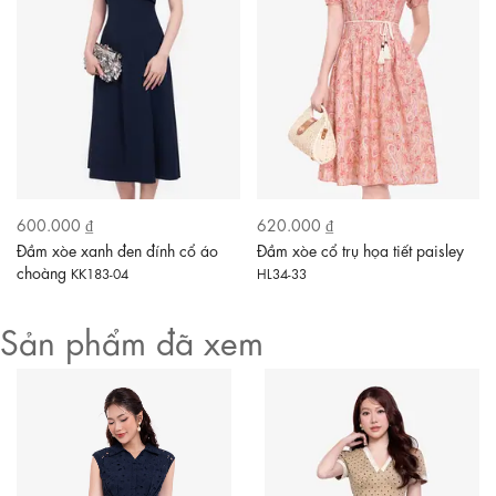
600.000 ₫
620.000 ₫
Đầm xòe xanh đen đính cổ áo
Đầm xòe cổ trụ họa tiết paisley
choàng
KK183-04
HL34-33
Sản phẩm đã xem