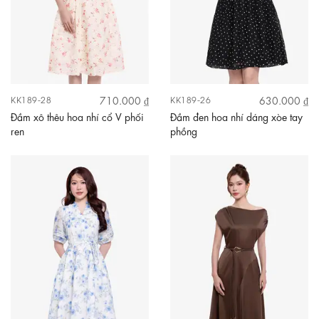
710.000 ₫
630.000 ₫
KK189-28
KK189-26
Đầm xô thêu hoa nhí cổ V phối
Đầm đen hoa nhí dáng xòe tay
ren
phồng