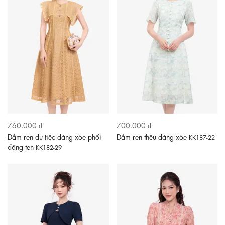
760.000 ₫
700.000 ₫
Đầm ren dự tiệc dáng xòe phối
Đầm ren thêu dáng xòe
KK187-22
đăng ten
KK182-29