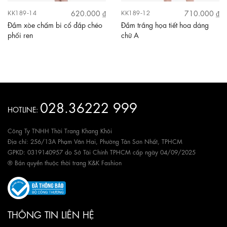
620.000 ₫
710.000 ₫
KK189-14
KK189-12
Đầm xòe chấm bi cổ đắp chéo
Đầm trắng họa tiết hoa dáng
phối ren
chữ A
028.36222 999
HOTLINE:
Công Ty TNHH Thời Trang Khang Khôi
Địa chỉ: 256/13A Phạm Văn Hai, Phường Tân Sơn Nhất, TPHCM
GPKD: 0319140957 do Sở Tài Chính TPHCM cấp ngày 04/09/2025
® Bản quyền thuộc thời trang K&K Fashion
THÔNG TIN LIÊN HỆ