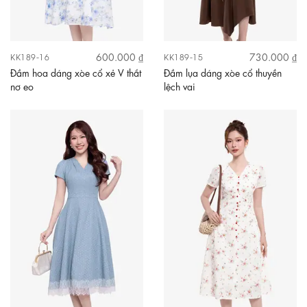
600.000 ₫
730.000 ₫
KK189-16
KK189-15
Đầm hoa dáng xòe cổ xẻ V thắt
Đầm lụa dáng xòe cổ thuyền
nơ eo
lệch vai