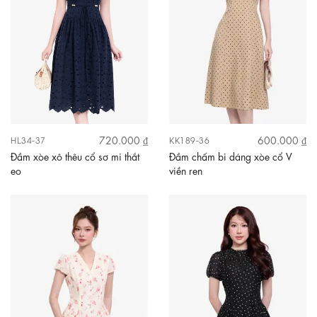
720.000 ₫
600.000 ₫
HL34-37
KK189-36
Đầm xòe xô thêu cổ sơ mi thắt
Đầm chấm bi dáng xòe cổ V
eo
viền ren