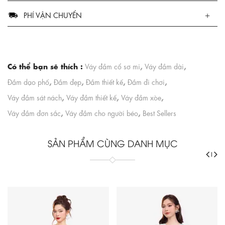
PHÍ VẬN CHUYỂN
Có thể bạn sẽ thích :
,
,
Váy đầm cổ sơ mi
Váy đầm dài
,
,
,
,
Đầm dạo phố
Đầm đẹp
Đầm thiết kế
Đầm đi chơi
,
,
,
Váy đầm sát nách
Váy đầm thiết kế
Váy đầm xòe
,
,
Váy đầm đơn sắc
Váy đầm cho người béo
Best Sellers
SẢN PHẨM CÙNG DANH MỤC