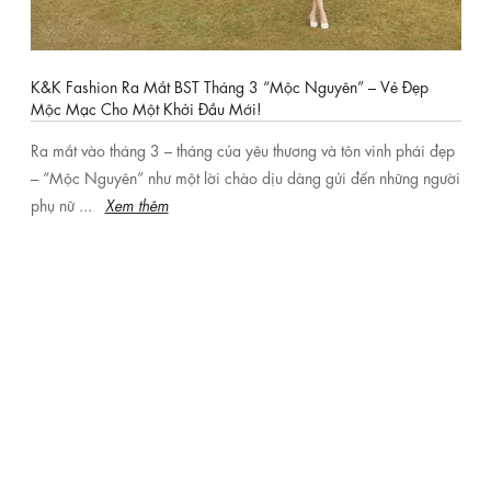
c Nguyên” – Vẻ Đẹp
ơng và tôn vinh phái đẹp
dàng gửi đến những người
Chạm vào sự dịu dàng cùng BST “Chạm Ánh
K&K Fashion
Vẻ đẹp không nằm ở những điều rực rỡ nhấ
khiến ta muốn ngắm nhìn lâu hơn. “Chạm Á
từ K&K Fashion.
Xem thêm