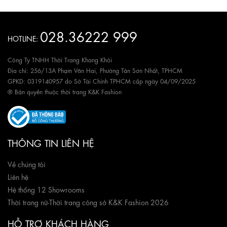
028.36222 999
HOTLINE:
Công Ty TNHH Thời Trang Khang Khôi
Địa chỉ: 256/13A Phạm Văn Hai, Phường Tân Sơn Nhất, TPHCM
GPKD: 0319140957 do Sở Tài Chính TPHCM cấp ngày 04/09/2025
® Bản quyền thuộc thời trang K&K Fashion
THÔNG TIN LIÊN HỆ
Về chúng tôi
Liên hệ
Hệ thống 12 Showrooms
Thời trang nữ
-
Thời trang công sở K&K Fashion 2026
HỖ TRỢ KHÁCH HÀNG