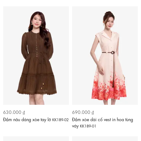
630.000 ₫
690.000 ₫
Đầm nâu dáng xòe tay lỡ
Đầm xòe dài cổ vest in hoa tùng
KK189-02
váy
KK189-01