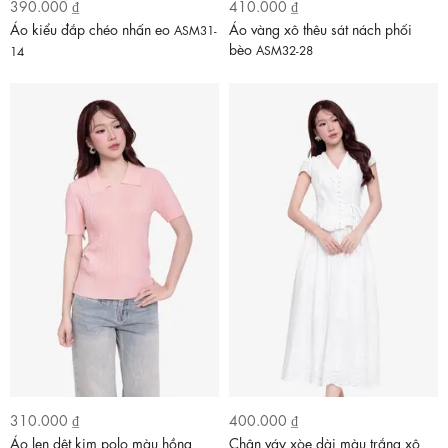
390.000 ₫
410.000 ₫
Áo kiểu đắp chéo nhấn eo
Áo vàng xô thêu sát nách phối
ASM31-
bèo
ASM32-28
14
310.000 ₫
400.000 ₫
Áo len dệt kim polo màu hồng
Chân váy xòe dài màu trắng xô