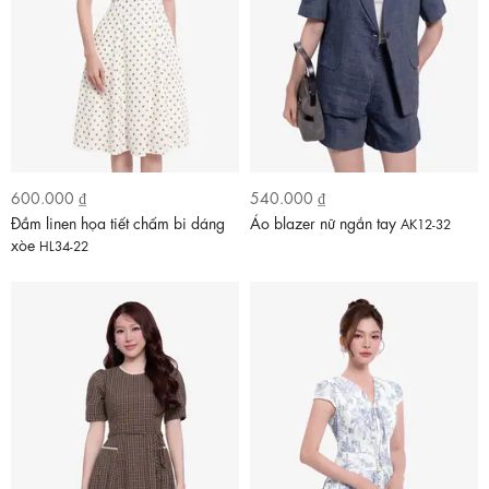
600.000 ₫
540.000 ₫
Đầm linen họa tiết chấm bi dáng
Áo blazer nữ ngắn tay
AK12-32
xòe
HL34-22