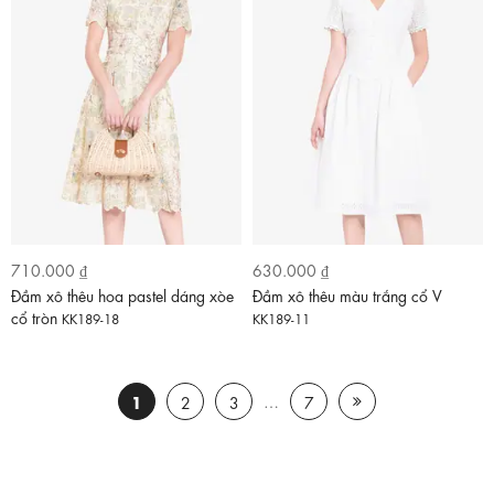
710.000 ₫
630.000 ₫
Đầm xô thêu hoa pastel dáng xòe
Đầm xô thêu màu trắng cổ V
cổ tròn
KK189-18
KK189-11
1
…
2
3
7