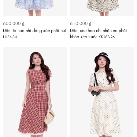
600.000 ₫
610.000 ₫
Đầm tơ hoa nhí dáng xòe phối nút
Đầm xòe hoa nhí nhấn eo phối
khóa kéo trước
HL34-34
KK188-26