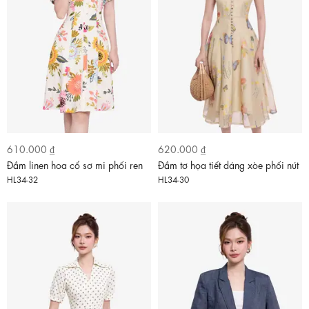
610.000 ₫
620.000 ₫
Đầm linen hoa cổ sơ mi phối ren
Đầm tơ họa tiết dáng xòe phối nút
HL34-32
HL34-30