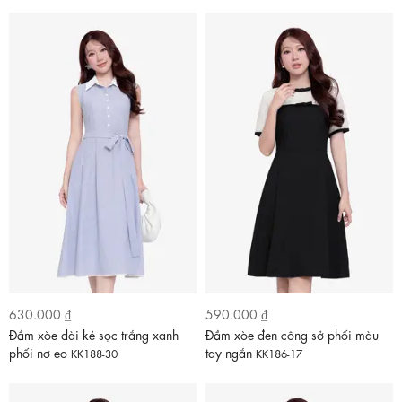
630.000 ₫
590.000 ₫
Đầm xòe dài kẻ sọc trắng xanh
Đầm xòe đen công sở phối màu
phối nơ eo
tay ngắn
KK188-30
KK186-17