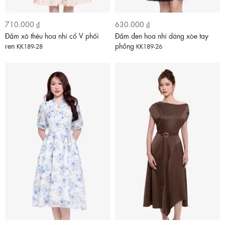
710.000 ₫
630.000 ₫
Đầm xô thêu hoa nhí cổ V phối
Đầm đen hoa nhí dáng xòe tay
ren
phồng
KK189-28
KK189-26