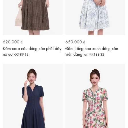
620.000 ₫
650.000 ₫
Đầm caro nâu dáng xòe phối dây
Đầm trắng hoa xanh dáng xòe
nơ eo
viền đăng ten
KK189-13
KK188-32