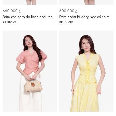
660.000 ₫
600.000 ₫
Đầm xòe caro đỏ linen phối ren
Đầm chấm bi dáng xòe cổ sơ mi
KK189-22
KK188-39