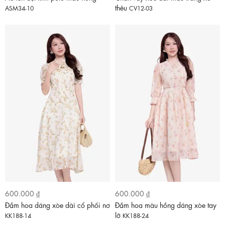
thêu
ASM34-10
CV12-03
600.000 ₫
600.000 ₫
Đầm hoa dáng xòe dài cổ phối nơ
Đầm hoa màu hồng dáng xòe tay
lỡ
KK188-14
KK188-24