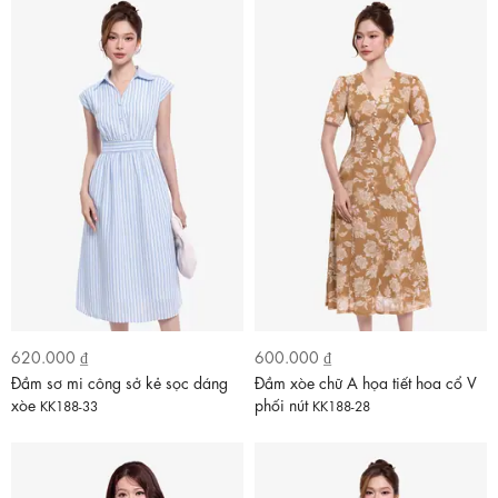
620.000 ₫
600.000 ₫
Đầm sơ mi công sở kẻ sọc dáng
Đầm xòe chữ A họa tiết hoa cổ V
xòe
phối nút
KK188-33
KK188-28