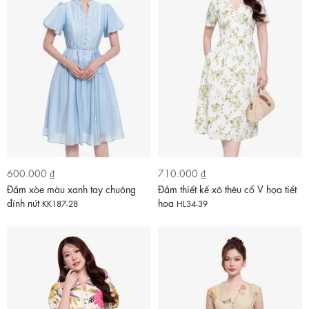
600.000 ₫
710.000 ₫
Đầm xòe màu xanh tay chuông
Đầm thiết kế xô thêu cổ V họa tiết
đính nút
hoa
KK187-28
HL34-39