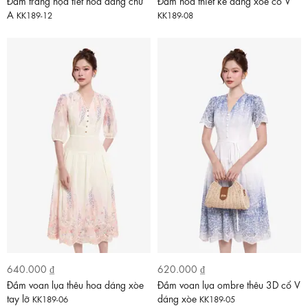
Đầm trắng họa tiết hoa dáng chữ
Đầm hoa thiết kế dáng xòe cổ V
A
KK189-12
KK189-08
640.000 ₫
620.000 ₫
Đầm voan lụa thêu hoa dáng xòe
Đầm voan lụa ombre thêu 3D cổ V
tay lỡ
dáng xòe
KK189-06
KK189-05