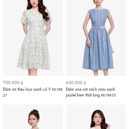
700.000 ₫
630.000 ₫
Đầm xô thêu hoa xanh cổ V
Đầm xòe sát nách màu xanh
KK188-
pastel kèm thắt lưng
KK188-05
27