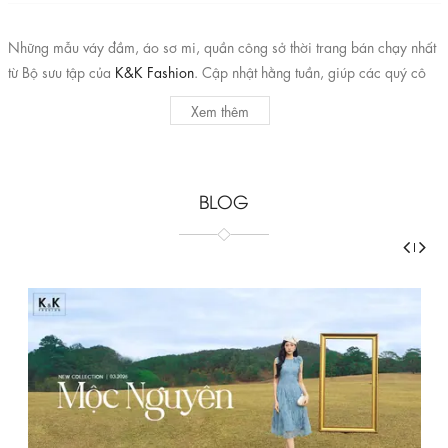
Những mẫu váy đầm, áo sơ mi, quần công sở thời trang bán chạy nhất
từ Bộ sưu tập của
K&K Fashion
. Cập nhật hằng tuần, giúp các quý cô
công sở không mất quá nhiều thời gian để chọn lựa mà vẫn nắm bắt
Xem thêm
được xu hướng, update những item được yêu thích nhất trong mùa.
BLOG