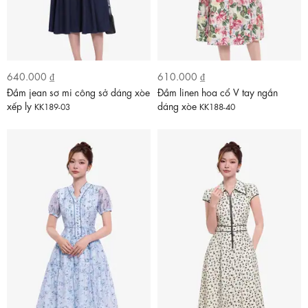
640.000 ₫
610.000 ₫
Đầm jean sơ mi công sở dáng xòe
Đầm linen hoa cổ V tay ngắn
xếp ly
dáng xòe
KK189-03
KK188-40