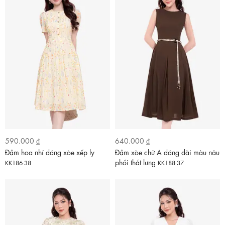
590.000 ₫
640.000 ₫
Đầm hoa nhí dáng xòe xếp ly
Đầm xòe chữ A dáng dài màu nâu
phối thắt lưng
KK186-38
KK188-37