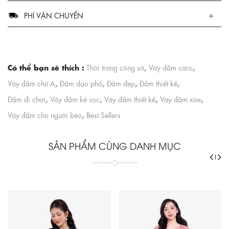
PHÍ VẬN CHUYỂN
Có thể bạn sẽ thích :
,
,
Thời trang công sở
Váy đầm caro
,
,
,
,
Váy đầm chữ A
Đầm dạo phố
Đầm đẹp
Đầm thiết kế
,
,
,
,
Đầm đi chơi
Váy đầm kẻ sọc
Váy đầm thiết kế
Váy đầm xòe
,
Váy đầm cho người béo
Best Sellers
SẢN PHẨM CÙNG DANH MỤC