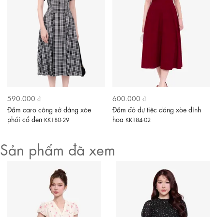
590.000 ₫
600.000 ₫
Đầm caro công sở dáng xòe
Đầm đỏ dự tiệc dáng xòe đính
phối cổ đen
hoa
KK180-29
KK184-02
Sản phẩm đã xem