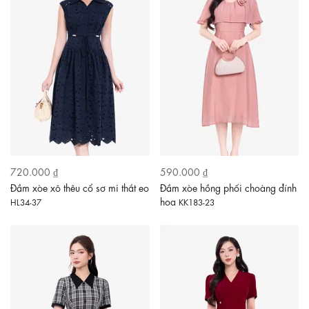
720.000 ₫
590.000 ₫
Đầm xòe xô thêu cổ sơ mi thắt eo
Đầm xòe hồng phối choàng đính
hoa
HL34-37
KK183-23