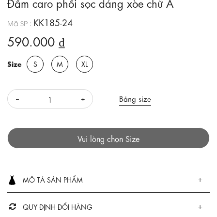
Đầm caro phối sọc dáng xòe chữ A
KK185-24
Mã SP :
590.000 ₫
Size
S
M
XL
Bảng size
Vui lòng chọn Size
MÔ TẢ SẢN PHẨM
QUY ĐỊNH ĐỔI HÀNG