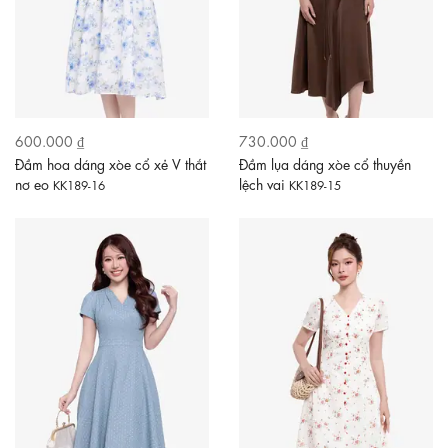
600.000 ₫
730.000 ₫
Đầm hoa dáng xòe cổ xẻ V thắt
Đầm lụa dáng xòe cổ thuyền
nơ eo
lệch vai
KK189-16
KK189-15