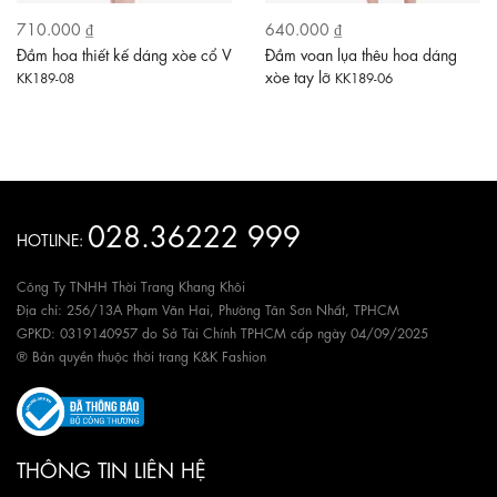
710.000 ₫
640.000 ₫
Đầm hoa thiết kế dáng xòe cổ V
Đầm voan lụa thêu hoa dáng
xòe tay lỡ
KK189-08
KK189-06
028.36222 999
HOTLINE:
Công Ty TNHH Thời Trang Khang Khôi
Địa chỉ: 256/13A Phạm Văn Hai, Phường Tân Sơn Nhất, TPHCM
GPKD: 0319140957 do Sở Tài Chính TPHCM cấp ngày 04/09/2025
® Bản quyền thuộc thời trang K&K Fashion
THÔNG TIN LIÊN HỆ