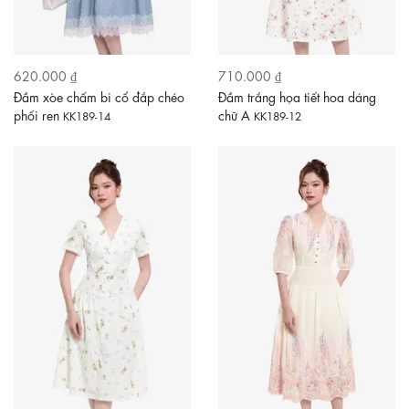
620.000 ₫
710.000 ₫
Đầm xòe chấm bi cổ đắp chéo
Đầm trắng họa tiết hoa dáng
phối ren
chữ A
KK189-14
KK189-12