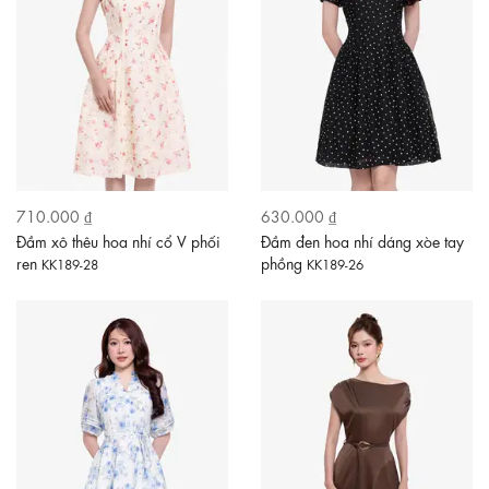
710.000 ₫
630.000 ₫
Đầm xô thêu hoa nhí cổ V phối
Đầm đen hoa nhí dáng xòe tay
ren
phồng
KK189-28
KK189-26