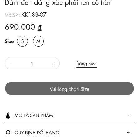
Đầm đen dáng xòe phối ren cổ tròn
KK183-07
Mã SP :
690.000 ₫
Size
S
M
Bảng size
Vui lòng chọn Size
MÔ TẢ SẢN PHẨM
QUY ĐỊNH ĐỔI HÀNG