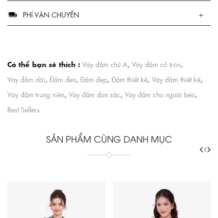
PHÍ VẬN CHUYỂN
Có thể bạn sẽ thích :
,
,
Váy đầm chữ A
Váy đầm cổ tròn
,
,
,
,
,
Váy đầm dài
Đầm đen
Đầm đẹp
Đầm thiết kế
Váy đầm thiết kế
,
,
,
Váy đầm trung niên
Váy đầm đơn sắc
Váy đầm cho người béo
Best Sellers
SẢN PHẨM CÙNG DANH MỤC