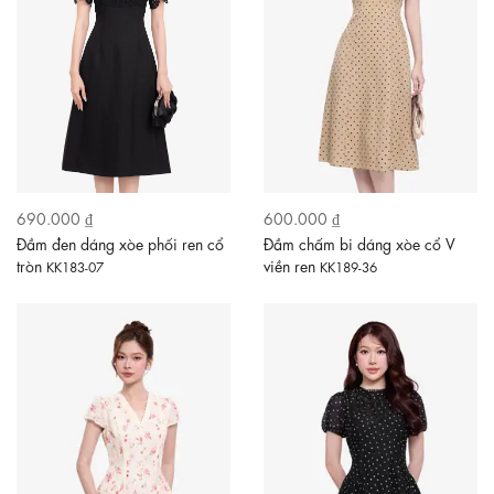
690.000 ₫
600.000 ₫
Đầm đen dáng xòe phối ren cổ
Đầm chấm bi dáng xòe cổ V
tròn
viền ren
KK183-07
KK189-36