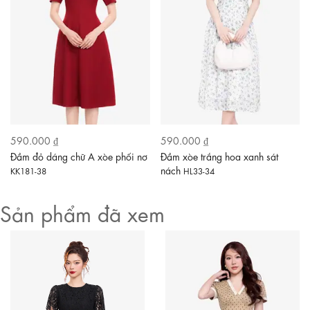
590.000 ₫
590.000 ₫
Đầm đỏ dáng chữ A xòe phối nơ
Đầm xòe trắng hoa xanh sát
nách
KK181-38
HL33-34
Sản phẩm đã xem