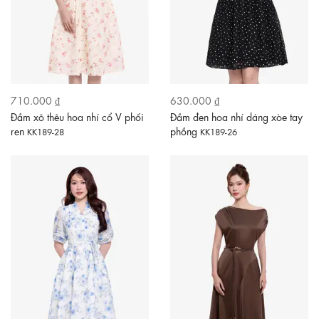
710.000 ₫
630.000 ₫
Đầm xô thêu hoa nhí cổ V phối
Đầm đen hoa nhí dáng xòe tay
ren
phồng
KK189-28
KK189-26