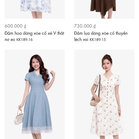
600.000 ₫
730.000 ₫
Đầm hoa dáng xòe cổ xẻ V thắt
Đầm lụa dáng xòe cổ thuyền
nơ eo
lệch vai
KK189-16
KK189-15