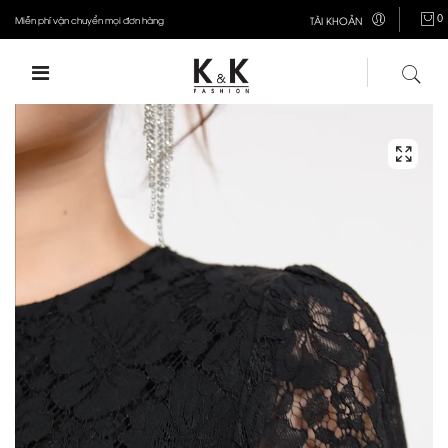
0
Miễn phí vận chuyển mọi đơn hàng
TÀI KHOẢN