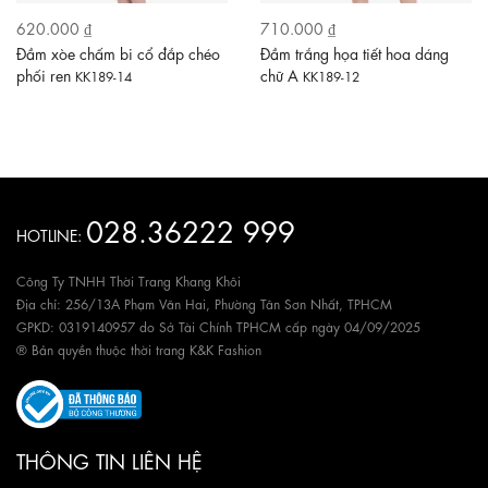
620.000 ₫
710.000 ₫
Đầm xòe chấm bi cổ đắp chéo
Đầm trắng họa tiết hoa dáng
phối ren
chữ A
KK189-14
KK189-12
028.36222 999
HOTLINE:
Công Ty TNHH Thời Trang Khang Khôi
Địa chỉ: 256/13A Phạm Văn Hai, Phường Tân Sơn Nhất, TPHCM
GPKD: 0319140957 do Sở Tài Chính TPHCM cấp ngày 04/09/2025
® Bản quyền thuộc thời trang K&K Fashion
THÔNG TIN LIÊN HỆ