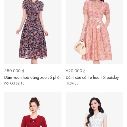
580.000 ₫
620.000 ₫
Đầm voan hoa dáng xòe cổ phối
Đầm xòe cổ trụ họa tiết paisley
nơ
KK182-15
HL34-33