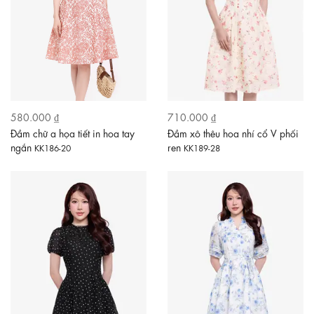
580.000 ₫
710.000 ₫
Đầm chữ a họa tiết in hoa tay
Đầm xô thêu hoa nhí cổ V phối
ngắn
ren
KK186-20
KK189-28