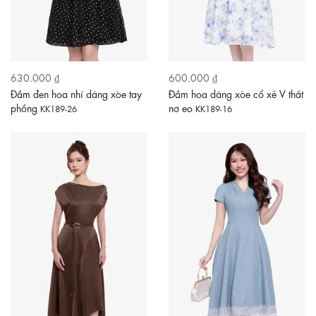
630.000 ₫
600.000 ₫
Đầm đen hoa nhí dáng xòe tay
Đầm hoa dáng xòe cổ xẻ V thắt
phồng
nơ eo
KK189-26
KK189-16