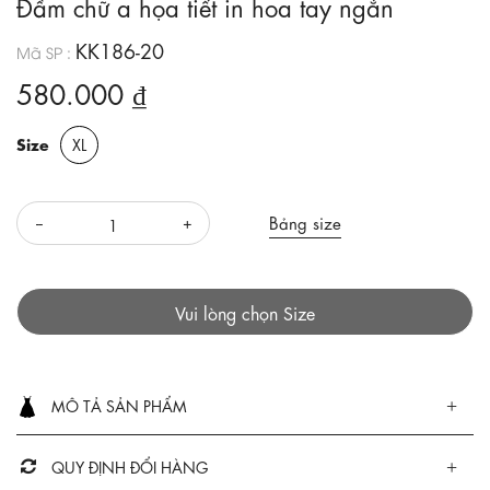
Đầm chữ a họa tiết in hoa tay ngắn
KK186-20
Mã SP :
580.000 ₫
Size
XL
Bảng size
Vui lòng chọn Size
MÔ TẢ SẢN PHẨM
QUY ĐỊNH ĐỔI HÀNG