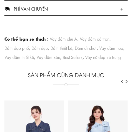
PHÍ VẬN CHUYỂN
Có thể bạn sẽ thích :
,
,
Váy đầm chữ A
Váy đầm cổ tròn
,
,
,
,
,
Đầm dạo phố
Đầm đẹp
Đầm thiết kế
Đầm đi chơi
Váy đầm hoa
,
,
,
Váy đầm thiết kế
Váy đầm xòe
Best Sellers
Váy nữ đẹp trẻ trung
SẢN PHẨM CÙNG DANH MỤC