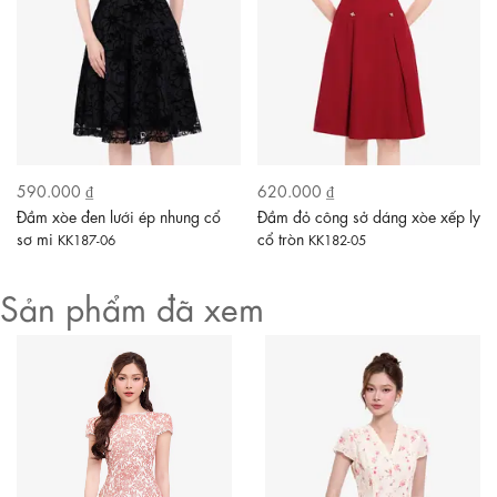
590.000 ₫
620.000 ₫
Đầm xòe đen lưới ép nhung cổ
Đầm đỏ công sở dáng xòe xếp ly
sơ mi
cổ tròn
KK187-06
KK182-05
Sản phẩm đã xem