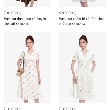
730.000 ₫
620.000 ₫
Đầm lụa dáng xòe cổ thuyền
Đầm xòe chấm bi cổ đắp chéo
lệch vai
phối ren
KK189-15
KK189-14
710.000 ₫
710.000 ₫