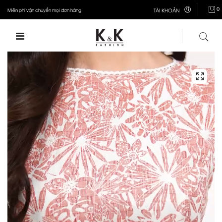
0
Miễn phí vận chuyển mọi đơn hàng
TÀI KHOẢN