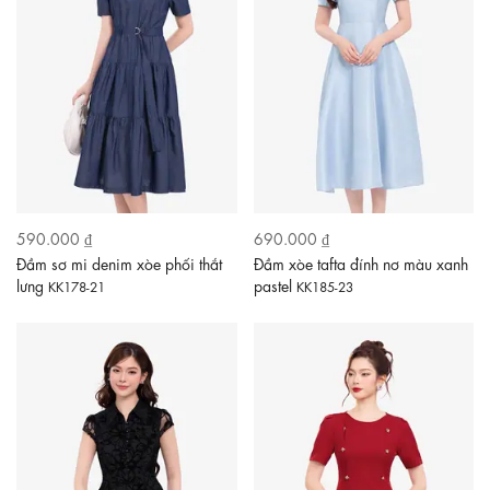
590.000 ₫
690.000 ₫
Đầm sơ mi denim xòe phối thắt
Đầm xòe tafta đính nơ màu xanh
lưng
pastel
KK178-21
KK185-23