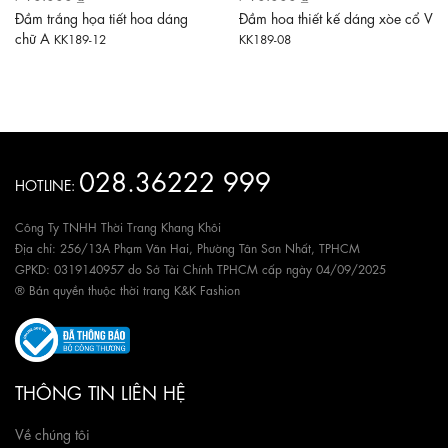
Đầm trắng họa tiết hoa dáng
Đầm hoa thiết kế dáng xòe cổ V
chữ A
KK189-12
KK189-08
028.36222 999
HOTLINE:
Công Ty TNHH Thời Trang Khang Khôi
Địa chỉ: 256/13A Phạm Văn Hai, Phường Tân Sơn Nhất, TPHCM
GPKD: 0319140957 do Sở Tài Chính TPHCM cấp ngày 04/09/2025
® Bản quyền thuộc thời trang K&K Fashion
THÔNG TIN LIÊN HỆ
Về chúng tôi