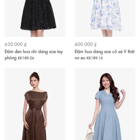
630.000 ₫
600.000 ₫
Đầm đen hoa nhí dáng xòe tay
Đầm hoa dáng xòe cổ xẻ V thắt
phồng
nơ eo
KK189-26
KK189-16