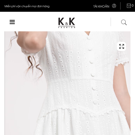
0
Miễn phí vận chuyển mọi đơn hàng
TÀI KHOẢN