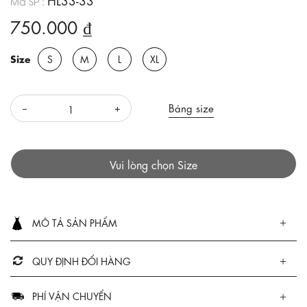
Mã SP :
750.000 ₫
Size
S
M
L
XL
Bảng size
Vui lòng chọn Size
MÔ TẢ SẢN PHẨM
QUY ĐỊNH ĐỔI HÀNG
PHÍ VẬN CHUYỂN