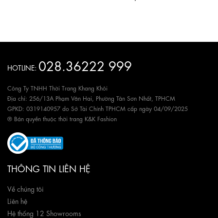
028.36222 999
HOTLINE:
Công Ty TNHH Thời Trang Khang Khôi
Địa chỉ: 256/13A Phạm Văn Hai, Phường Tân Sơn Nhất, TPHCM
GPKD: 0319140957 do Sở Tài Chính TPHCM cấp ngày 04/09/2025
® Bản quyền thuộc thời trang K&K Fashion
THÔNG TIN LIÊN HỆ
Về chúng tôi
Liên hệ
Hệ thống 12 Showrooms