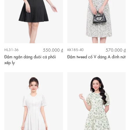
550.000 ₫
570.000 ₫
HL31-36
KK185-40
Đầm ngắn dáng đuôi cá phối
Đầm tweed cổ V dáng A đính nút
xếp ly