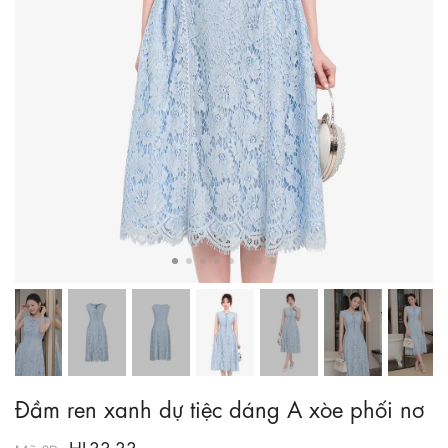
Đầm ren xanh dự tiệc dáng A xòe phối nơ
HL33-33