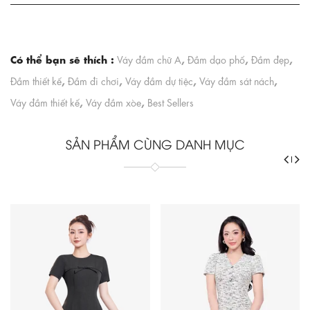
Có thể bạn sẽ thích :
,
,
,
Váy đầm chữ A
Đầm dạo phố
Đầm đẹp
,
,
,
,
Đầm thiết kế
Đầm đi chơi
Váy đầm dự tiệc
Váy đầm sát nách
,
,
Váy đầm thiết kế
Váy đầm xòe
Best Sellers
SẢN PHẨM CÙNG DANH MỤC