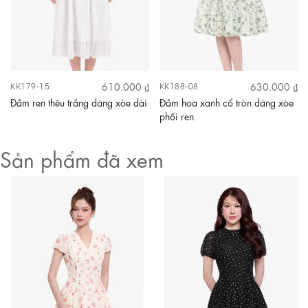
610.000 ₫
630.000 ₫
KK179-15
KK188-08
Đầm ren thêu trắng dáng xòe dài
Đầm hoa xanh cổ tròn dáng xòe
phối ren
Sản phẩm đã xem