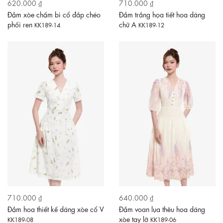
620.000 ₫
710.000 ₫
Đầm xòe chấm bi cổ đắp chéo
Đầm trắng họa tiết hoa dáng
phối ren
chữ A
KK189-14
KK189-12
710.000 ₫
640.000 ₫
Đầm hoa thiết kế dáng xòe cổ V
Đầm voan lụa thêu hoa dáng
xòe tay lỡ
KK189-08
KK189-06