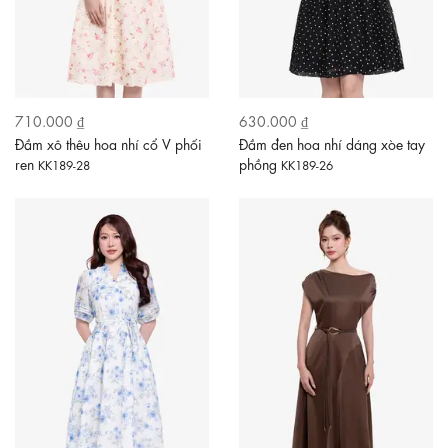
710.000 ₫
630.000 ₫
Đầm xô thêu hoa nhí cổ V phối
Đầm đen hoa nhí dáng xòe tay
ren
phồng
KK189-28
KK189-26