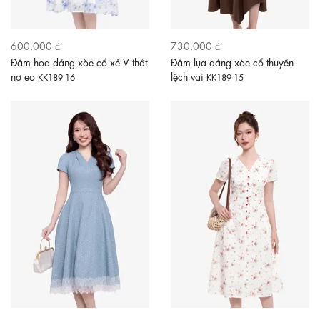
600.000 ₫
730.000 ₫
Đầm hoa dáng xòe cổ xẻ V thắt
Đầm lụa dáng xòe cổ thuyền
nơ eo
lệch vai
KK189-16
KK189-15