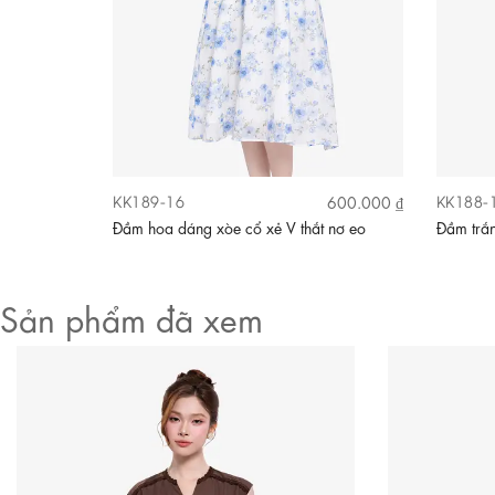
KK189-16
KK188-
690.000 ₫
600.000 ₫
Đầm hoa dáng xòe cổ xẻ V thắt nơ eo
Đầm trắn
Sản phẩm đã xem