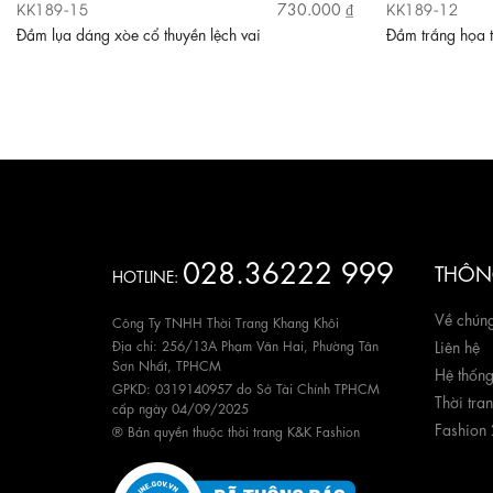
KK189-15
KK189-12
730.000 ₫
Đầm lụa dáng xòe cổ thuyền lệch vai
Đầm trắng họa t
028.36222 999
THÔNG
HOTLINE:
Về chúng
Công Ty TNHH Thời Trang Khang Khôi
Địa chỉ: 256/13A Phạm Văn Hai, Phường Tân
Liên hệ
Sơn Nhất, TPHCM
Hệ thốn
GPKD: 0319140957 do Sở Tài Chính TPHCM
Thời tra
cấp ngày 04/09/2025
Fashion
® Bản quyền thuộc thời trang K&K Fashion