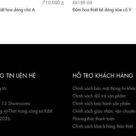
KK189-08
710.000 ₫
iết hoa dáng chữ A
Đầm hoa thiết kế dáng xòe cổ V
 TIN LIÊN HỆ
HỖ TRỢ KHÁCH HÀNG
 tôi
Chính sách bảo mật thông tin khá
Chính sách đổi trả sản phẩm
g 12 Showrooms
Chính sách bảo hành sản phẩm
ng nữ
-
Thời trang công sở K&K
Chính sách giao nhận, vận chuyển
 2026
Phương thức thanh toán
Chính sách khách hàng thân thiết