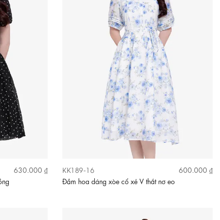
KK189-16
630.000 ₫
600.000 ₫
ồng
Đầm hoa dáng xòe cổ xẻ V thắt nơ eo