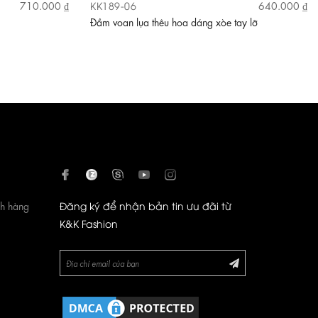
KK189-06
710.000 ₫
640.000 ₫
Đầm voan lụa thêu hoa dáng xòe tay lỡ
ch hàng
Đăng ký để nhận bản tin ưu đãi từ
K&K Fashion