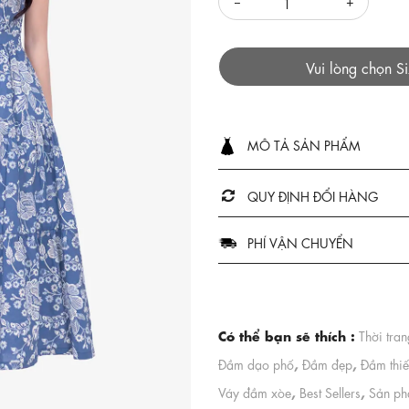
Vui lòng chọn S
MÔ TẢ SẢN PHẨM
QUY ĐỊNH ĐỔI HÀNG
PHÍ VẬN CHUYỂN
Có thể bạn sẽ thích :
Thời tra
,
,
Đầm dạo phố
Đầm đẹp
Đầm thiế
,
,
Váy đầm xòe
Best Sellers
Sản ph