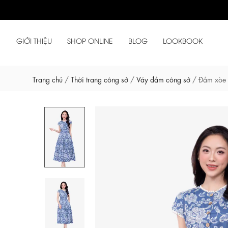
GIỚI THIỆU
SHOP ONLINE
BLOG
LOOKBOOK
Trang chủ
/
Thời trang công sở
/
Váy đầm công sở
/
Đầm xòe x