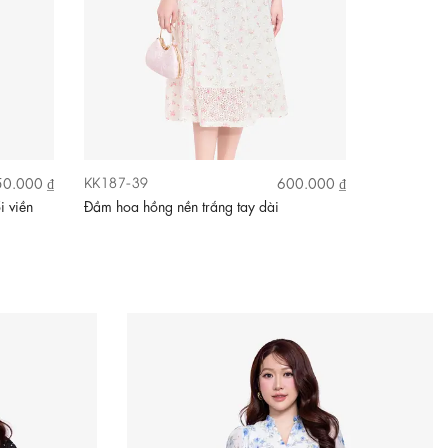
KK187-39
KK184-11
0.000 ₫
600.000 ₫
i viền
Đầm hoa hồng nền trắng tay dài
Đầm đỏ dự t