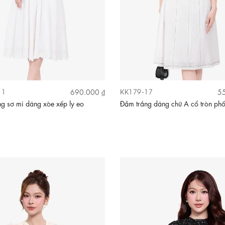
11
KK179-17
690.000 ₫
55
g sơ mi dáng xòe xếp ly eo
Đầm trắng dáng chữ A cổ tròn phố