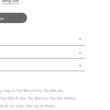
Bảng size
ize
,
,
,
ng công sở
Váy đầm cổ tròn
Váy đầm dài
,
,
,
,
t kế
Đầm đi chơi
Váy đầm hoa
Váy đầm thiết kế
,
ẩm lẻ: Áo, quần, chân váy, áo khoác