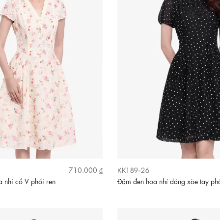
KK189-26
710.000 ₫
 nhí cổ V phối ren
Đầm đen hoa nhí dáng xòe tay ph