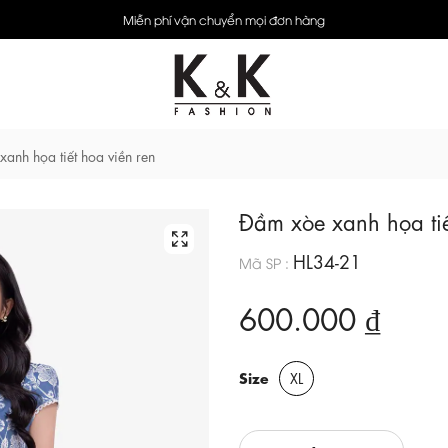
Miễn phí vận chuyển mọi đơn hàng
anh họa tiết hoa viền ren
Đầm xòe xanh họa tiế
HL34-21
Mã SP :
600.000 ₫
Size
XL