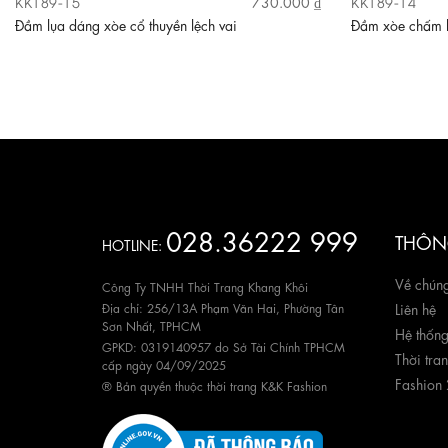
KK189-15
KK189-14
730.000 ₫
Đầm lụa dáng xòe cổ thuyền lệch vai
Đầm xòe chấm b
028.36222 999
THÔNG
HOTLINE:
Về chúng
Công Ty TNHH Thời Trang Khang Khôi
Địa chỉ: 256/13A Phạm Văn Hai, Phường Tân
Liên hệ
Sơn Nhất, TPHCM
Hệ thốn
GPKD: 0319140957 do Sở Tài Chính TPHCM
Thời tra
cấp ngày 04/09/2025
Fashion
® Bản quyền thuộc thời trang K&K Fashion