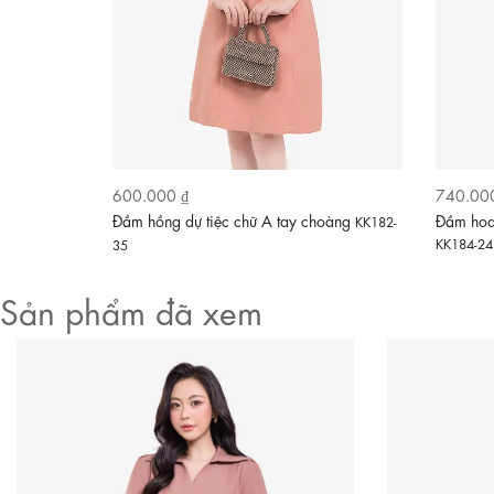
600.000 ₫
740.00
Video
i nơ
Đầm hồng dự tiệc chữ A tay choàng
Đầm hoa 
KK188-
KK182-
KK184-24
35
Sản phẩm đã xem