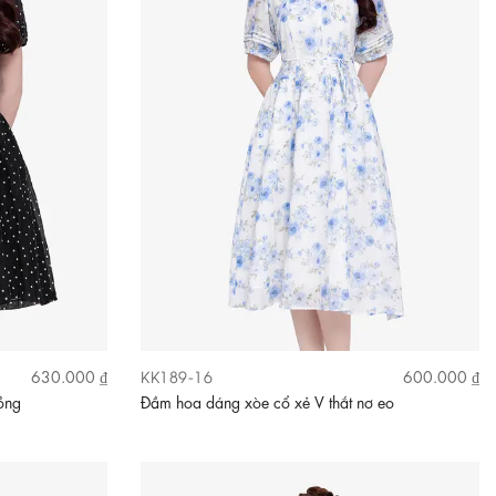
KK189-16
630.000 ₫
600.000 ₫
ồng
Đầm hoa dáng xòe cổ xẻ V thắt nơ eo