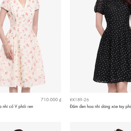
KK189-26
710.000 ₫
 nhí cổ V phối ren
Đầm đen hoa nhí dáng xòe tay ph