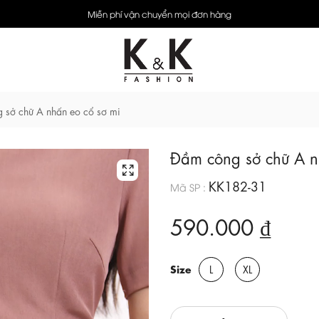
Miễn phí vận chuyển mọi đơn hàng
 sở chữ A nhấn eo cổ sơ mi
Đầm công sở chữ A n
KK182-31
Mã SP :
590.000 ₫
Size
L
XL