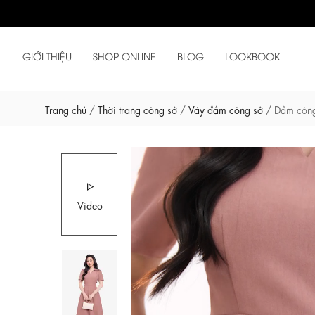
GIỚI THIỆU
SHOP ONLINE
BLOG
LOOKBOOK
Trang chủ
/
Thời trang công sở
/
Váy đầm công sở
/
Đầm công
Video