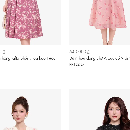
0 ₫
640.000 ₫
hồng tafta phối khóa kéo trước
Đầm hoa dáng chữ A xòe cổ V đí
KK182-37