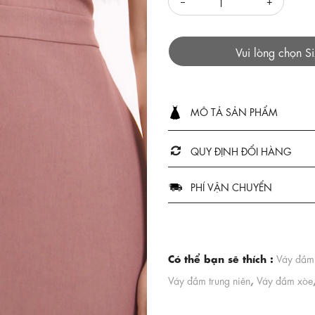
Vui lòng chọn S
MÔ TẢ SẢN PHẨM
QUY ĐỊNH ĐỔI HÀNG
PHÍ VẬN CHUYỂN
Có thể bạn sẽ thích :
Váy đầm 
,
Váy đầm trung niên
Váy đầm xòe