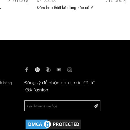
KK189-08
710.000 ₫
710.000 ₫
A
Đầm hoa thiết kế dáng xòe cổ V
ch hàng
Đăng ký để nhận bản tin ưu đãi từ
K&K Fashion