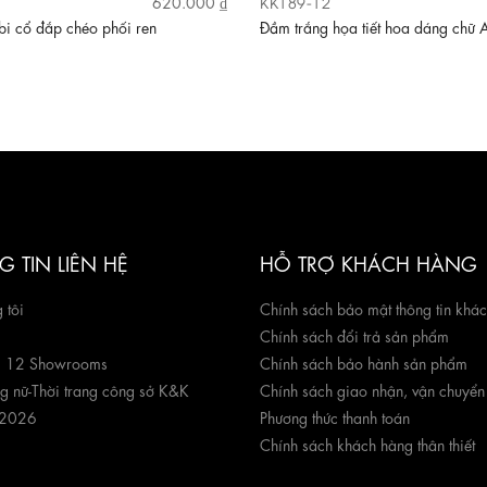
KK189-12
620.000 ₫
i cổ đắp chéo phối ren
Đầm trắng họa tiết hoa dáng chữ 
 TIN LIÊN HỆ
HỖ TRỢ KHÁCH HÀNG
 tôi
Chính sách bảo mật thông tin khá
Chính sách đổi trả sản phẩm
g 12 Showrooms
Chính sách bảo hành sản phẩm
ng nữ
-
Thời trang công sở K&K
Chính sách giao nhận, vận chuyển
 2026
Phương thức thanh toán
Chính sách khách hàng thân thiết