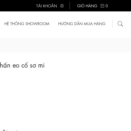
TÀI KHOẢN
GIỎ HÀNG
0
HỆ THỐNG SHOWROOM
HƯỚNG DẪN MUA HÀNG
hấn eo cổ sơ mi