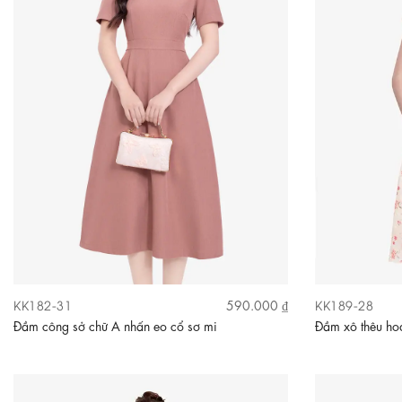
KK182-31
KK189-28
590.000 ₫
Đầm công sở chữ A nhấn eo cổ sơ mi
Đầm xô thêu hoa