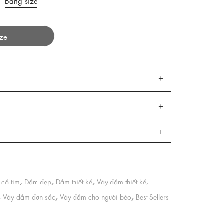
Bảng size
ize
,
,
,
,
cổ tim
Đầm đẹp
Đầm thiết kế
Váy đầm thiết kế
,
,
,
Váy đầm đơn sắc
Váy đầm cho người béo
Best Sellers