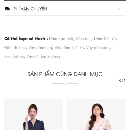
PHÍ VẬN CHUYỂN
Có thể bạn sẽ thích :
,
,
,
Đầm dạo phố
Đầm đen
Đầm thiết kế
,
,
,
,
Đầm đi chơi
Váy đầm hoa
Váy đầm thiết kế
Váy đầm xòe
,
Best Sellers
Váy nữ đẹp trẻ trung
SẢN PHẨM CÙNG DANH MỤC