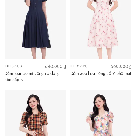
640.000 ₫
660.000 ₫
KK189-03
KK182-30
Đầm jean sơ mi công sở dáng
Đầm xòe hoa hồng cổ V phối nút
xòe xếp ly