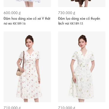
600.000 ₫
730.000 ₫
Đầm hoa dáng xòe cổ xẻ V thắt
Đầm lụa dáng xòe cổ thuyền
nơ eo
lệch vai
KK189-16
KK189-15
710.000 ₫
710.000 ₫