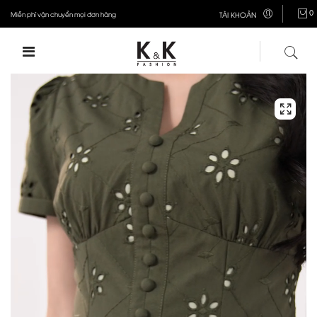
0
Miễn phí vận chuyển mọi đơn hàng
TÀI KHOẢN