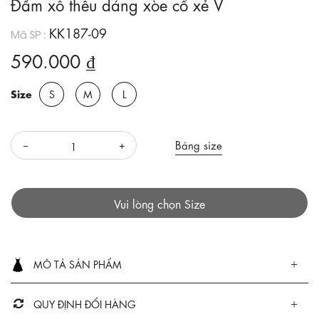
Đầm xô thêu dáng xòe cổ xẻ V
KK187-09
Mã SP :
590.000 ₫
Size
S
M
L
Bảng size
Vui lòng chọn Size
MÔ TẢ SẢN PHẨM
QUY ĐỊNH ĐỔI HÀNG