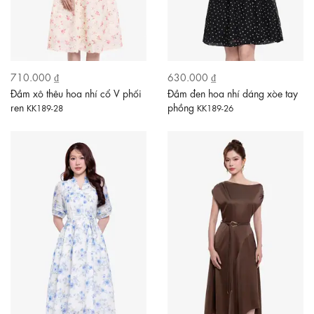
710.000 ₫
630.000 ₫
Đầm xô thêu hoa nhí cổ V phối
Đầm đen hoa nhí dáng xòe tay
ren
phồng
KK189-28
KK189-26