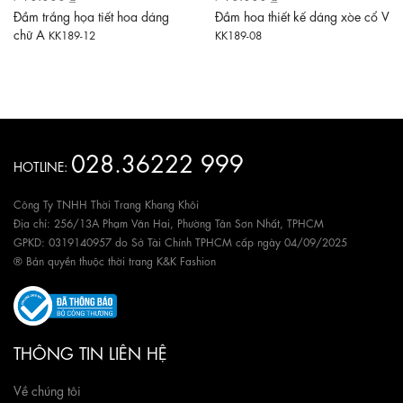
Đầm trắng họa tiết hoa dáng
Đầm hoa thiết kế dáng xòe cổ V
chữ A
KK189-12
KK189-08
028.36222 999
HOTLINE:
Công Ty TNHH Thời Trang Khang Khôi
Địa chỉ: 256/13A Phạm Văn Hai, Phường Tân Sơn Nhất, TPHCM
GPKD: 0319140957 do Sở Tài Chính TPHCM cấp ngày 04/09/2025
® Bản quyền thuộc thời trang K&K Fashion
THÔNG TIN LIÊN HỆ
Về chúng tôi