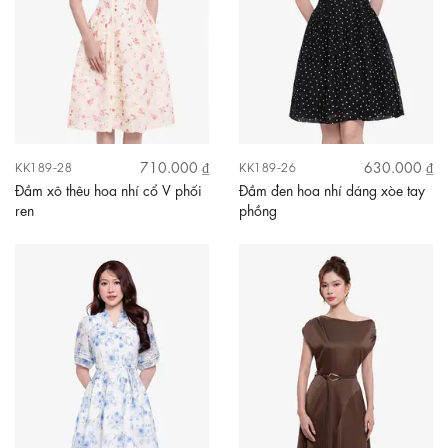
710.000 ₫
630.000 ₫
KK189-28
KK189-26
Đầm xô thêu hoa nhí cổ V phối
Đầm đen hoa nhí dáng xòe tay
ren
phồng