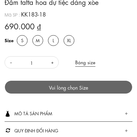
Đầm tafta hoa dự tiệc dáng xòe
KK183-18
Mã SP :
690.000 ₫
Size
S
M
L
XL
Bảng size
Vui lòng chọn Size
MÔ TẢ SẢN PHẨM
QUY ĐỊNH ĐỔI HÀNG