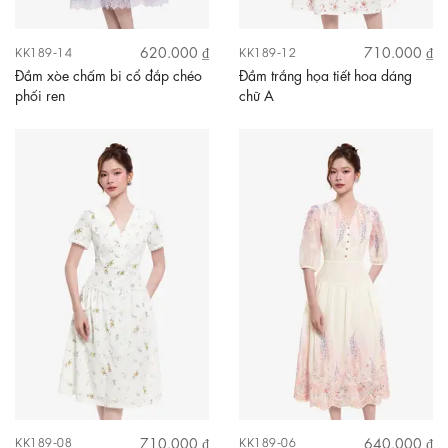
620.000 ₫
710.000 ₫
KK189-14
KK189-12
Đầm xòe chấm bi cổ đắp chéo
Đầm trắng họa tiết hoa dáng
phối ren
chữ A
710.000 ₫
640.000 ₫
KK189-08
KK189-06