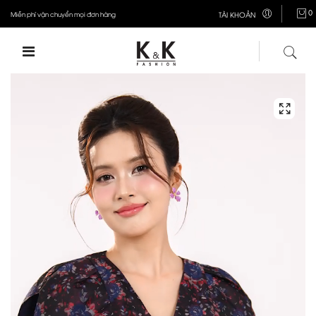
0
Miễn phí vận chuyển mọi đơn hàng
TÀI KHOẢN