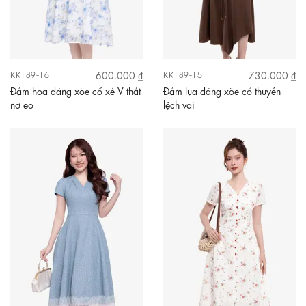
600.000 ₫
730.000 ₫
KK189-16
KK189-15
Đầm hoa dáng xòe cổ xẻ V thắt
Đầm lụa dáng xòe cổ thuyền
nơ eo
lệch vai