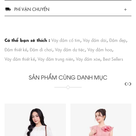
PHÍ VẬN CHUYỂN
Có thể bạn sẽ thích :
,
,
,
Váy đầm cổ tim
Váy đầm dài
Đầm đẹp
,
,
,
,
Đầm thiết kế
Đầm đi chơi
Váy đầm dự tiệc
Váy đầm hoa
,
,
,
Váy đầm thiết kế
Váy đầm trung niên
Váy đầm xòe
Best Sellers
SẢN PHẨM CÙNG DANH MỤC