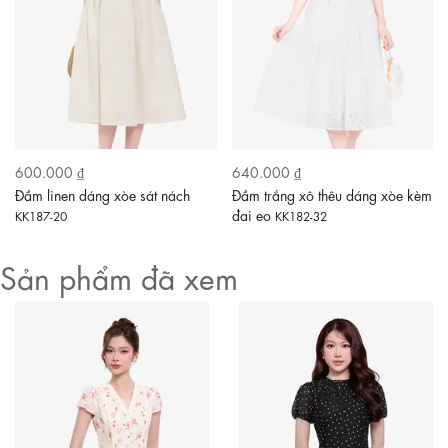
600.000 ₫
640.000 ₫
Đầm linen dáng xòe sát nách
Đầm trắng xô thêu dáng xòe kèm
đai eo
KK187-20
KK182-32
Sản phẩm đã xem