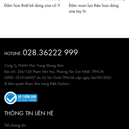
Đầm hoa thiết kế dáng xòe cổ V
Đầm voan lụa thêu hoa dáng
xòe tay lỡ
028.36222 999
HOTLINE:
Công Ty TNHH Thời Trang Khang Khôi
Địa chỉ: 256/13A Phạm Văn Hai, Phường Tân Sơn Nhất, TPHCM
GPKD: 0319140957 do Sở Tài Chính TPHCM cấp ngày 04/09/2025
® Bản quyền thuộc thời trang K&K Fashion
THÔNG TIN LIÊN HỆ
Về chúng tôi