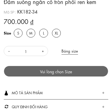
Đầm suông ngắn cổ tròn phối ren kem
KK182-34
Mã SP :
700.000 ₫
Size
S
M
L
XL
Bảng size
Vui lòng chọn Size
MÔ TẢ SẢN PHẨM
QUY ĐỊNH ĐỔI HÀNG