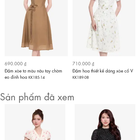
690.000 ₫
710.000 ₫
Đầm xòe tơ màu nâu tay chờm
Đầm hoa thiết kế dáng xòe cổ V
eo đính hoa
KK185-14
KK189-08
Sản phẩm đã xem