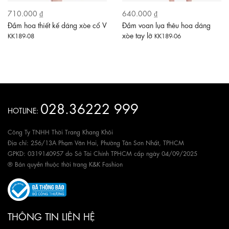
710.000 ₫
640.000 ₫
Đầm hoa thiết kế dáng xòe cổ V
Đầm voan lụa thêu hoa dáng
xòe tay lỡ
KK189-08
KK189-06
028.36222 999
HOTLINE:
Công Ty TNHH Thời Trang Khang Khôi
Địa chỉ: 256/13A Phạm Văn Hai, Phường Tân Sơn Nhất, TPHCM
GPKD: 0319140957 do Sở Tài Chính TPHCM cấp ngày 04/09/2025
® Bản quyền thuộc thời trang K&K Fashion
THÔNG TIN LIÊN HỆ