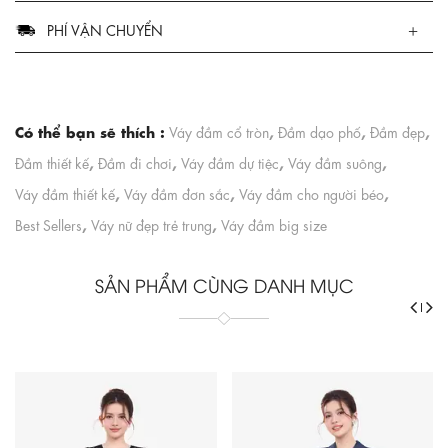
PHÍ VẬN CHUYỂN
Có thể bạn sẽ thích :
,
,
,
Váy đầm cổ tròn
Đầm dạo phố
Đầm đẹp
,
,
,
,
Đầm thiết kế
Đầm đi chơi
Váy đầm dự tiệc
Váy đầm suông
,
,
,
Váy đầm thiết kế
Váy đầm đơn sắc
Váy đầm cho người béo
,
,
Best Sellers
Váy nữ đẹp trẻ trung
Váy đầm big size
SẢN PHẨM CÙNG DANH MỤC