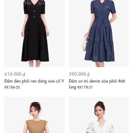
610.000 ₫
590.000 ₫
Đầm đen phối ren dáng xòe cổ V
Đầm sơ mi denim xòe phối thắt
lưng
KK184-35
KK178-21