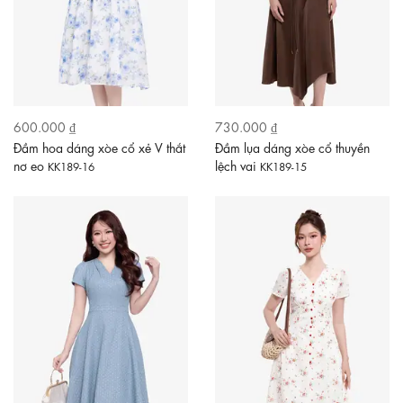
600.000 ₫
730.000 ₫
Đầm hoa dáng xòe cổ xẻ V thắt
Đầm lụa dáng xòe cổ thuyền
nơ eo
lệch vai
KK189-16
KK189-15