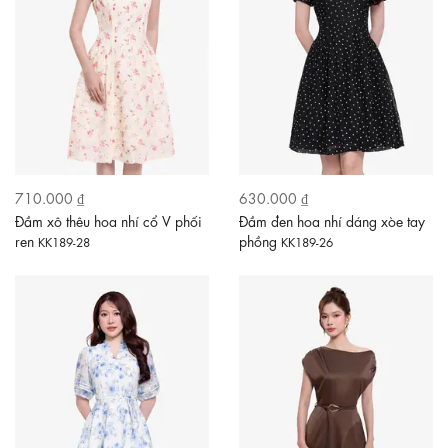
710.000 ₫
630.000 ₫
Đầm xô thêu hoa nhí cổ V phối
Đầm đen hoa nhí dáng xòe tay
ren
phồng
KK189-28
KK189-26