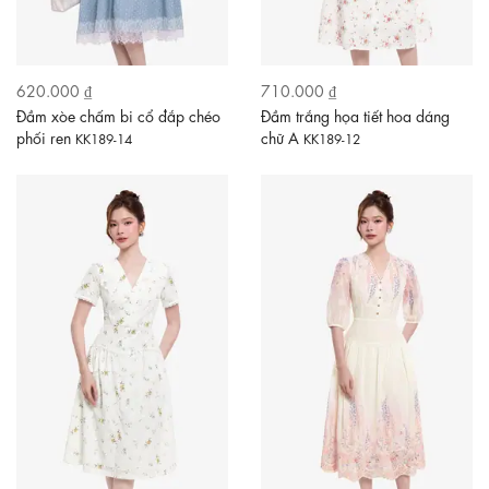
620.000 ₫
710.000 ₫
Đầm xòe chấm bi cổ đắp chéo
Đầm trắng họa tiết hoa dáng
phối ren
chữ A
KK189-14
KK189-12