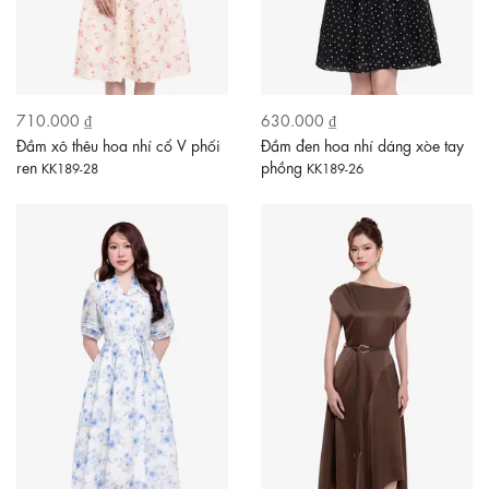
710.000 ₫
630.000 ₫
Đầm xô thêu hoa nhí cổ V phối
Đầm đen hoa nhí dáng xòe tay
ren
phồng
KK189-28
KK189-26