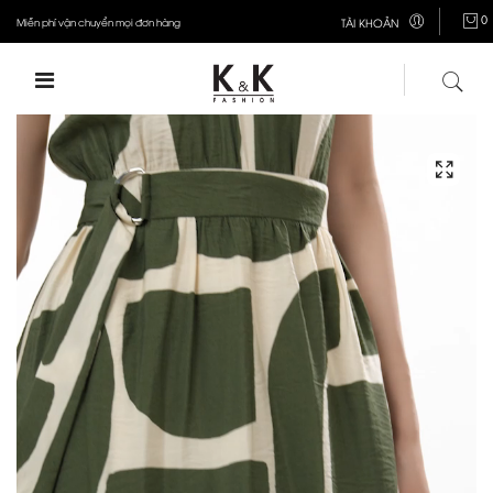
0
Miễn phí vận chuyển mọi đơn hàng
TÀI KHOẢN