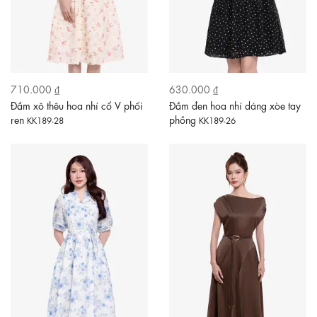
710.000 ₫
630.000 ₫
Đầm xô thêu hoa nhí cổ V phối
Đầm đen hoa nhí dáng xòe tay
ren
phồng
KK189-28
KK189-26