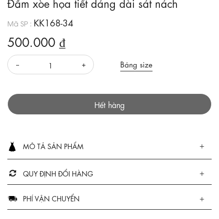
Đầm xòe họa tiết dáng dài sát nách
KK168-34
Mã SP :
500.000 ₫
Bảng size
Hết hàng
MÔ TẢ SẢN PHẨM
QUY ĐỊNH ĐỔI HÀNG
PHÍ VẬN CHUYỂN