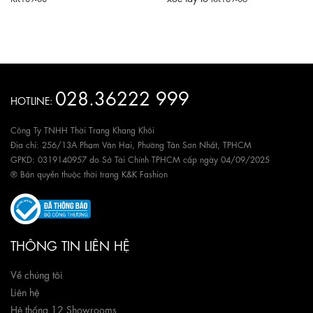
028.36222 999
HOTLINE:
Công Ty TNHH Thời Trang Khang Khôi
Địa chỉ: 256/13A Phạm Văn Hai, Phường Tân Sơn Nhất, TPHCM
GPKD: 0319140957 do Sở Tài Chính TPHCM cấp ngày 04/09/2025
® Bản quyền thuộc thời trang K&K Fashion
THÔNG TIN LIÊN HỆ
Về chúng tôi
Liên hệ
Hệ thống 12 Showrooms