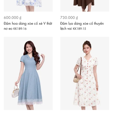
600.000 ₫
730.000 ₫
Đầm hoa dáng xòe cổ xẻ V thắt
Đầm lụa dáng xòe cổ thuyền
nơ eo
lệch vai
KK189-16
KK189-15