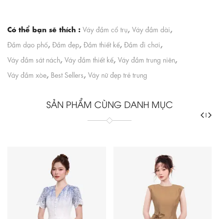
Có thể bạn sẽ thích :
,
,
Váy đầm cổ trụ
Váy đầm dài
,
,
,
,
Đầm dạo phố
Đầm đẹp
Đầm thiết kế
Đầm đi chơi
,
,
,
Váy đầm sát nách
Váy đầm thiết kế
Váy đầm trung niên
,
,
Váy đầm xòe
Best Sellers
Váy nữ đẹp trẻ trung
SẢN PHẨM CÙNG DANH MỤC