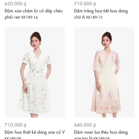
620.000 ₫
710.000 ₫
Đầm xòe chấm bi cổ đắp chéo
Đầm trắng họa tiết hoa dáng
phối ren
chữ A
KK189-14
KK189-12
710.000 ₫
640.000 ₫
Đầm hoa thiết kế dáng xòe cổ V
Đầm voan lụa thêu hoa dáng
xòe tay lỡ
KK189-08
KK189-06