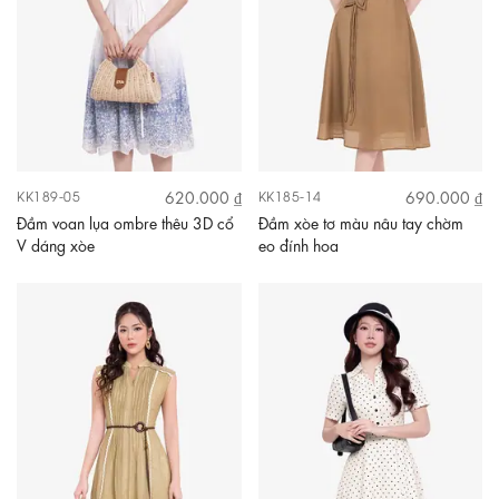
620.000 ₫
690.000 ₫
KK189-05
KK185-14
Đầm voan lụa ombre thêu 3D cổ
Đầm xòe tơ màu nâu tay chờm
V dáng xòe
eo đính hoa