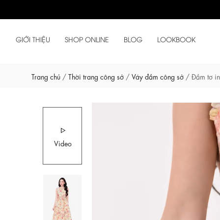
GIỚI THIỆU
SHOP ONLINE
BLOG
LOOKBOOK
Trang chủ
/
Thời trang công sở
/
Váy đầm công sở
/
Đầm tơ in
Video