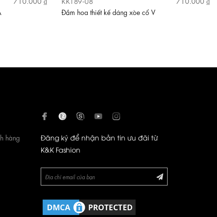
KK189-08
710.000 ₫
710.000 ₫
A
Đầm hoa thiết kế dáng xòe cổ V
ch hàng
Đăng ký để nhận bản tin ưu đãi từ
K&K Fashion