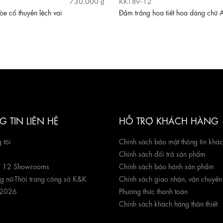
KK189-12
730.000 ₫
e cổ thuyền lệch vai
Đầm trắng họa tiết hoa dáng chữ 
 TIN LIÊN HỆ
HỖ TRỢ KHÁCH HÀNG
 tôi
Chính sách bảo mật thông tin khá
Chính sách đổi trả sản phẩm
g 12 Showrooms
Chính sách bảo hành sản phẩm
ng nữ
-
Thời trang công sở K&K
Chính sách giao nhận, vận chuyển
 2026
Phương thức thanh toán
Chính sách khách hàng thân thiết