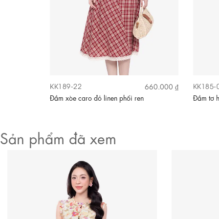
Video
KK189-22
KK185-
690.000 ₫
660.000 ₫
ính hoa
Đầm xòe caro đỏ linen phối ren
Đầm tơ h
Sản phẩm đã xem