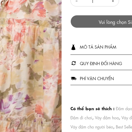
Vui lòng chọn S
MÔ TẢ SẢN PHẨM
QUY ĐỊNH ĐỔI HÀNG
PHÍ VẬN CHUYỂN
Có thể bạn sẽ thích :
Đầm dạo
,
,
Đầm đi chơi
Váy đầm hoa
Váy đ
,
Váy đầm cho người béo
Best Sell