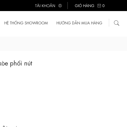
TÀI KHOẢN
GIỎ HÀNG
0
HỆ THỐNG SHOWROOM
HƯỚNG DẪN MUA HÀNG
òe phối nút