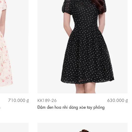
KK189-26
710.000 ₫
630.000 ₫
n
Đầm đen hoa nhí dáng xòe tay phồng