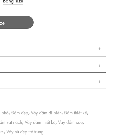
Bảng size
ize
,
,
,
,
 phố
Đầm đẹp
Váy đầm đi biển
Đầm thiết kế
,
,
,
ầm sát nách
Váy đầm thiết kế
Váy đầm xòe
,
ers
Váy nữ đẹp trẻ trung