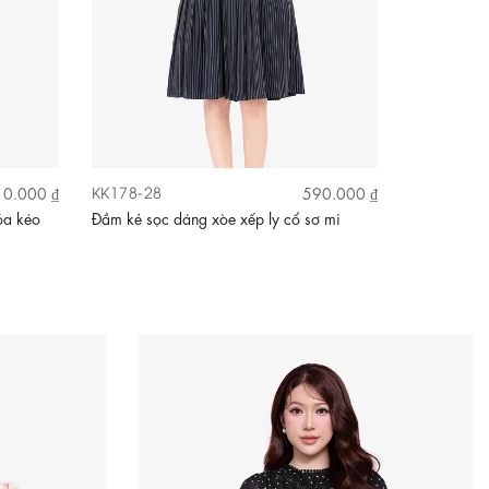
KK178-28
KK189-10
0.000 ₫
590.000 ₫
óa kéo
Đầm kẻ sọc dáng xòe xếp ly cổ sơ mi
Đầm trắng h