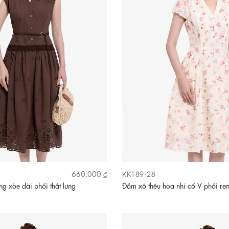
KK189-28
660.000 ₫
g xòe dài phối thắt lưng
Đầm xô thêu hoa nhí cổ V phối re