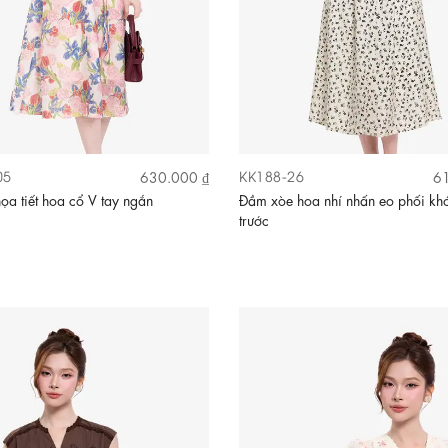
05
KK188-26
630.000 ₫
61
ọa tiết hoa cổ V tay ngắn
Đầm xòe hoa nhí nhấn eo phối kh
trước