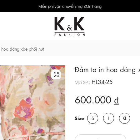
Miễn phí vận chuyển mọi đơn hàng
 hoa dáng xòe phối nút
Đầm tơ in hoa dáng x
HL34-25
Mã SP :
600.000 ₫
Size
S
L
XL