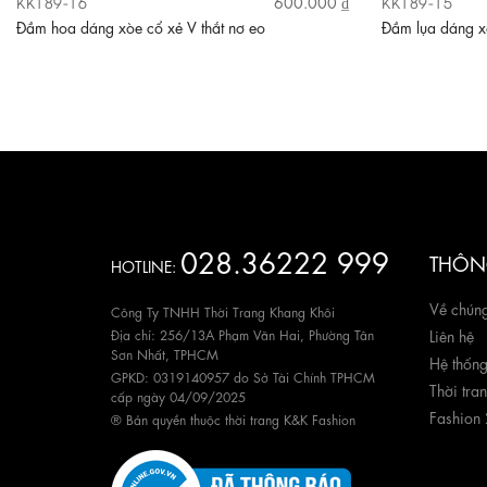
KK189-16
KK189-15
600.000 ₫
Đầm hoa dáng xòe cổ xẻ V thắt nơ eo
Đầm lụa dáng xò
028.36222 999
THÔNG
HOTLINE:
Về chúng
Công Ty TNHH Thời Trang Khang Khôi
Địa chỉ: 256/13A Phạm Văn Hai, Phường Tân
Liên hệ
Sơn Nhất, TPHCM
Hệ thốn
GPKD: 0319140957 do Sở Tài Chính TPHCM
Thời tra
cấp ngày 04/09/2025
Fashion
® Bản quyền thuộc thời trang K&K Fashion