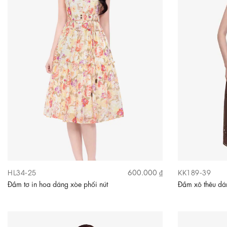
HL34-25
KK189-39
600.000 ₫
Đầm tơ in hoa dáng xòe phối nút
Đầm xô thêu dán