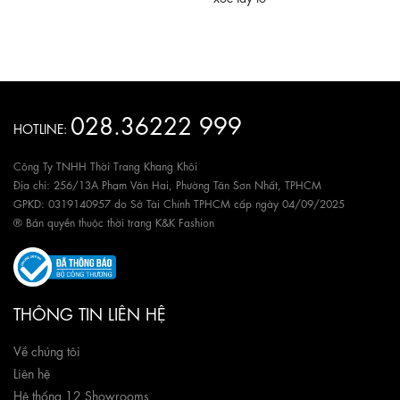
028.36222 999
HOTLINE:
Công Ty TNHH Thời Trang Khang Khôi
Địa chỉ: 256/13A Phạm Văn Hai, Phường Tân Sơn Nhất, TPHCM
GPKD: 0319140957 do Sở Tài Chính TPHCM cấp ngày 04/09/2025
® Bản quyền thuộc thời trang K&K Fashion
THÔNG TIN LIÊN HỆ
Về chúng tôi
Liên hệ
Hệ thống 12 Showrooms