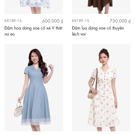
600.000 ₫
730.000 ₫
KK189-16
KK189-15
Đầm hoa dáng xòe cổ xẻ V thắt
Đầm lụa dáng xòe cổ thuyền
nơ eo
lệch vai