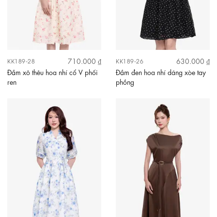
710.000 ₫
630.000 ₫
KK189-28
KK189-26
Đầm xô thêu hoa nhí cổ V phối
Đầm đen hoa nhí dáng xòe tay
ren
phồng