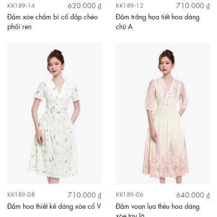
620.000 ₫
710.000 ₫
KK189-14
KK189-12
Đầm xòe chấm bi cổ đắp chéo
Đầm trắng họa tiết hoa dáng
phối ren
chữ A
710.000 ₫
640.000 ₫
KK189-08
KK189-06
Đầm hoa thiết kế dáng xòe cổ V
Đầm voan lụa thêu hoa dáng
xòe tay lỡ