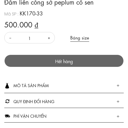
Đầm liền công sở peplum cổ sen
KK170-33
Mã SP :
500.000 ₫
Bảng size
Hết hàng
MÔ TẢ SẢN PHẨM
QUY ĐỊNH ĐỔI HÀNG
PHÍ VẬN CHUYỂN