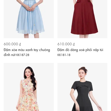
600.000 ₫
610.000 ₫
Đầm xòe màu xanh tay chuông
Đầm đỏ dáng xoè phối nắp túi
đính nút
KK187-28
KK181-18