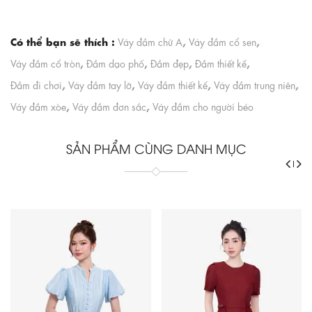
Có thể bạn sẽ thích :
,
,
Váy đầm chữ A
Váy đầm cổ sen
,
,
,
,
Váy đầm cổ tròn
Đầm dạo phố
Đầm đẹp
Đầm thiết kế
,
,
,
,
Đầm đi chơi
Váy đầm tay lỡ
Váy đầm thiết kế
Váy đầm trung niên
,
,
Váy đầm xòe
Váy đầm đơn sắc
Váy đầm cho người béo
SẢN PHẨM CÙNG DANH MỤC