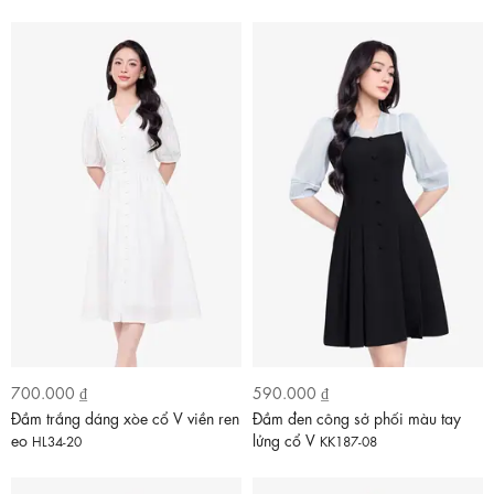
700.000 ₫
590.000 ₫
Đầm trắng dáng xòe cổ V viền ren
Đầm đen công sở phối màu tay
eo
lửng cổ V
HL34-20
KK187-08