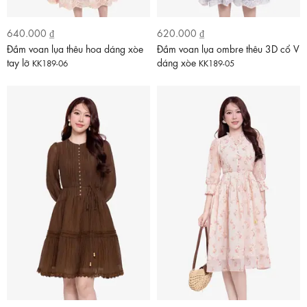
640.000 ₫
620.000 ₫
Đầm voan lụa thêu hoa dáng xòe
Đầm voan lụa ombre thêu 3D cổ V
tay lỡ
dáng xòe
KK189-06
KK189-05