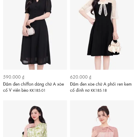
590.000 ₫
620.000 ₫
Đầm đen chiffon dáng chữ A xòe
Đầm đen xòe chữ A phối ren kem
cổ V viền bèo
cổ đính nơ
KK185-01
KK185-18