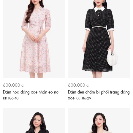
600.000 ₫
600.000 ₫
Đầm hoa dáng xoè nhấn eo nơ
Đầm đen chấm bi phối trắng dáng
xòe
KK186-40
KK186-29