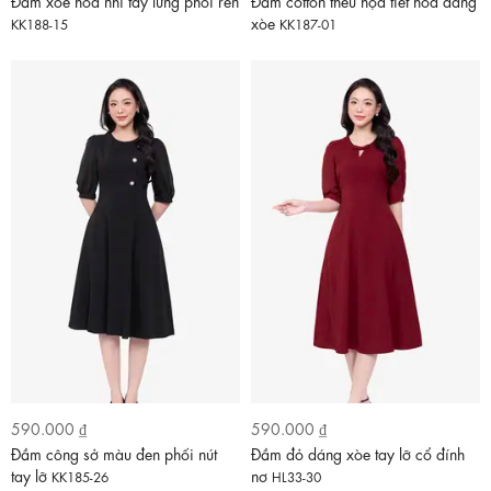
Đầm xòe hoa nhí tay lửng phối ren
Đầm cotton thêu họa tiết hoa dáng
xòe
KK188-15
KK187-01
590.000 ₫
590.000 ₫
Đầm công sở màu đen phối nút
Đầm đỏ dáng xòe tay lỡ cổ đính
tay lỡ
nơ
KK185-26
HL33-30