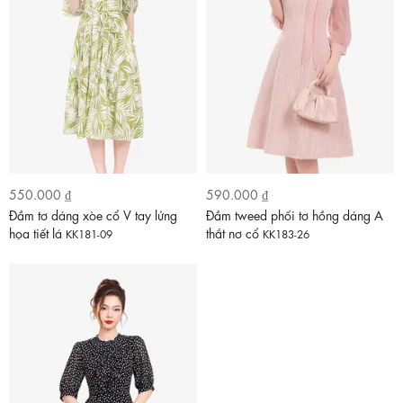
550.000 ₫
590.000 ₫
Đầm tơ dáng xòe cổ V tay lửng
Đầm tweed phối tơ hồng dáng A
họa tiết lá
thắt nơ cổ
KK181-09
KK183-26