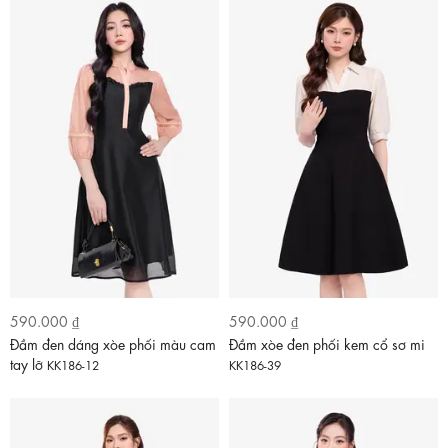
590.000 ₫
590.000 ₫
Đầm đen dáng xòe phối màu cam
Đầm xòe đen phối kem cổ sơ mi
tay lỡ
KK186-12
KK186-39