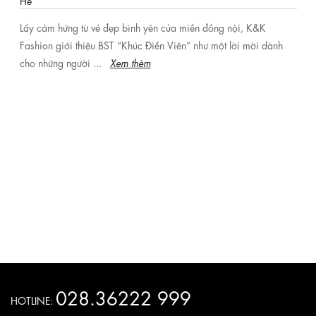
Hè
Lấy cảm hứng từ vẻ đẹp bình yên của miền đồng nội, K&K
Fashion giới thiệu BST “Khúc Điền Viên” như một lời mời dành
cho những người ...
Xem thêm
028.36222 999
HOTLINE: