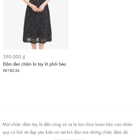
590.000 ₫
Đầm đen chấm bi tay lỡ phối bèo
KK182-26
Một chiếc đầm tay lỡ đến công sở sẽ là lựa chọn hoàn hảo của nhiều
quý cô bởi vẻ đẹp yêu kiều và nét kín đáo mà những chiếc đầm đó
mang lại. Ngoài ra, với thiết kế tay lỡ sẽ giúp những cô nàng bắp tay to