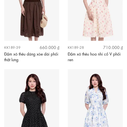
660.000 ₫
710.000 ₫
KK189-39
KK189-28
Đầm xô thêu dáng xòe dài phối
Đầm xô thêu hoa nhí cổ V phối
thắt lưng
ren