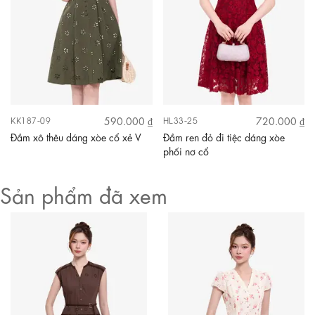
590.000 ₫
720.000 ₫
KK187-09
HL33-25
Đầm xô thêu dáng xòe cổ xẻ V
Đầm ren đỏ đi tiệc dáng xòe
phối nơ cổ
Sản phẩm đã xem