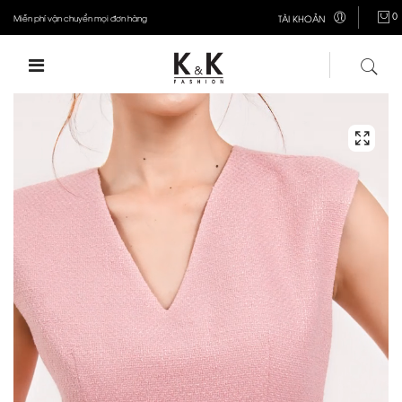
0
Miễn phí vận chuyển mọi đơn hàng
TÀI KHOẢN