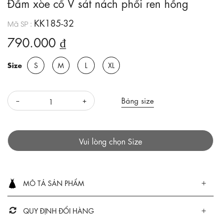
Đầm xòe cổ V sát nách phối ren hồng
KK185-32
Mã SP :
790.000 ₫
Size
S
M
L
XL
Bảng size
Vui lòng chọn Size
MÔ TẢ SẢN PHẨM
QUY ĐỊNH ĐỔI HÀNG