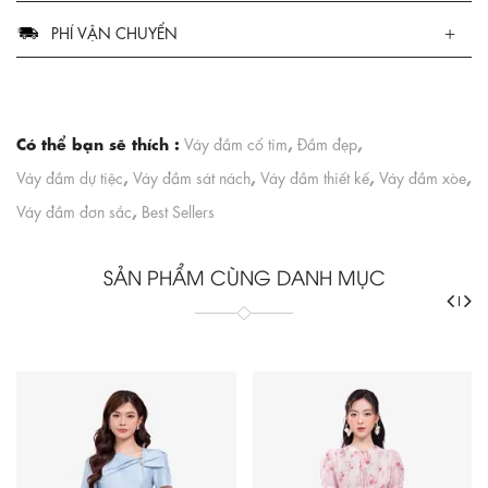
PHÍ VẬN CHUYỂN
Có thể bạn sẽ thích :
,
,
Váy đầm cổ tim
Đầm đẹp
,
,
,
,
Váy đầm dự tiệc
Váy đầm sát nách
Váy đầm thiết kế
Váy đầm xòe
,
Váy đầm đơn sắc
Best Sellers
SẢN PHẨM CÙNG DANH MỤC