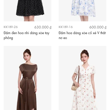
630.000 ₫
600.000 ₫
KK189-26
KK189-16
Đầm đen hoa nhí dáng xòe tay
Đầm hoa dáng xòe cổ xẻ V thắt
phồng
nơ eo