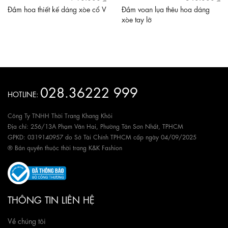
Đầm hoa thiết kế dáng xòe cổ V
Đầm voan lụa thêu hoa dáng
xòe tay lỡ
028.36222 999
HOTLINE:
Công Ty TNHH Thời Trang Khang Khôi
Địa chỉ: 256/13A Phạm Văn Hai, Phường Tân Sơn Nhất, TPHCM
GPKD: 0319140957 do Sở Tài Chính TPHCM cấp ngày 04/09/2025
® Bản quyền thuộc thời trang K&K Fashion
THÔNG TIN LIÊN HỆ
Về chúng tôi