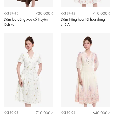
730.000 ₫
710.000 ₫
KK189-15
KK189-12
Đầm lụa dáng xòe cổ thuyền
Đầm trắng họa tiết hoa dáng
lệch vai
chữ A
710.000 ₫
640.000 ₫
KK189-08
KK189-06