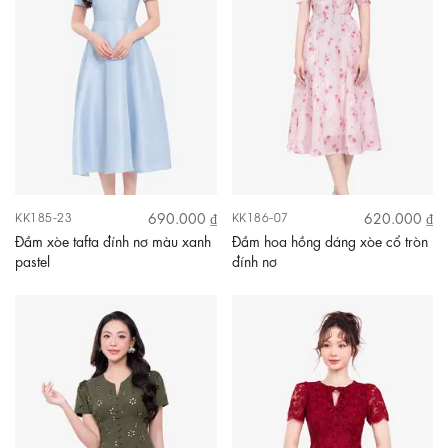
690.000 ₫
620.000 ₫
KK185-23
KK186-07
Đầm xòe tafta đính nơ màu xanh
Đầm hoa hồng dáng xòe cổ tròn
pastel
đính nơ