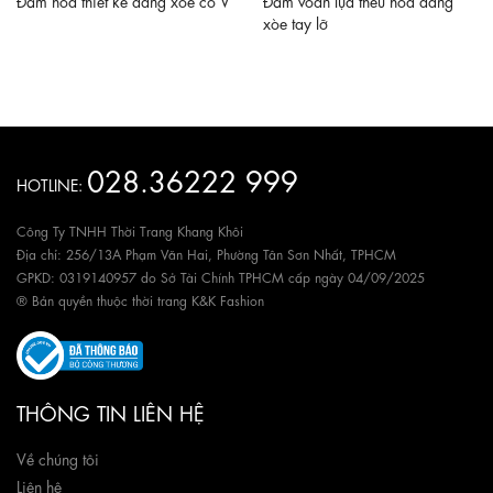
xòe tay lỡ
028.36222 999
HOTLINE:
Công Ty TNHH Thời Trang Khang Khôi
Địa chỉ: 256/13A Phạm Văn Hai, Phường Tân Sơn Nhất, TPHCM
GPKD: 0319140957 do Sở Tài Chính TPHCM cấp ngày 04/09/2025
® Bản quyền thuộc thời trang K&K Fashion
THÔNG TIN LIÊN HỆ
Về chúng tôi
Liên hệ