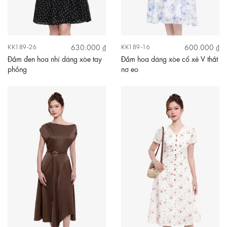
630.000 ₫
600.000 ₫
KK189-26
KK189-16
Đầm đen hoa nhí dáng xòe tay
Đầm hoa dáng xòe cổ xẻ V thắt
phồng
nơ eo