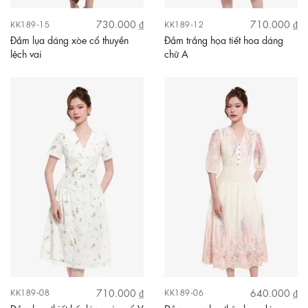
730.000 ₫
710.000 ₫
KK189-15
KK189-12
Đầm lụa dáng xòe cổ thuyền
Đầm trắng họa tiết hoa dáng
lệch vai
chữ A
710.000 ₫
640.000 ₫
KK189-08
KK189-06
Đầm hoa thiết kế dáng xòe cổ V
Đầm voan lụa thêu hoa dáng