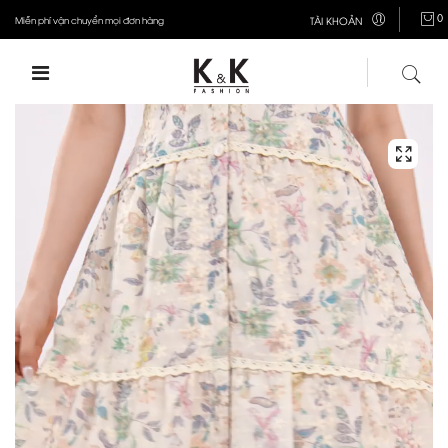
0
Miễn phí vận chuyển mọi đơn hàng
TÀI KHOẢN