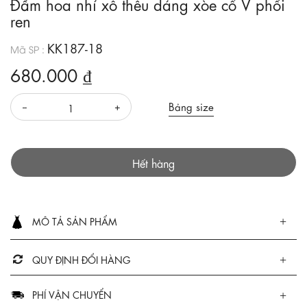
Đầm hoa nhí xô thêu dáng xòe cổ V phối
ren
KK187-18
Mã SP :
680.000 ₫
Bảng size
Hết hàng
MÔ TẢ SẢN PHẨM
QUY ĐỊNH ĐỔI HÀNG
PHÍ VẬN CHUYỂN