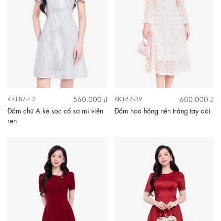
560.000 ₫
600.000 ₫
KK187-12
KK187-39
Đầm chữ A kẻ sọc cổ sơ mi viền
Đầm hoa hồng nền trắng tay dài
ren