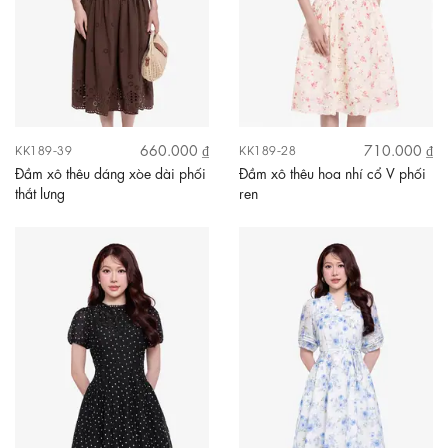
660.000 ₫
710.000 ₫
KK189-39
KK189-28
Đầm xô thêu dáng xòe dài phối
Đầm xô thêu hoa nhí cổ V phối
thắt lưng
ren