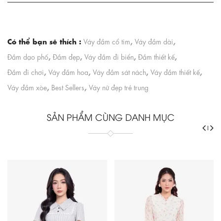
Có thể bạn sẽ thích :
,
,
Váy đầm cổ tim
Váy đầm dài
,
,
,
,
Đầm dạo phố
Đầm đẹp
Váy đầm đi biển
Đầm thiết kế
,
,
,
,
Đầm đi chơi
Váy đầm hoa
Váy đầm sát nách
Váy đầm thiết kế
,
,
Váy đầm xòe
Best Sellers
Váy nữ đẹp trẻ trung
SẢN PHẨM CÙNG DANH MỤC