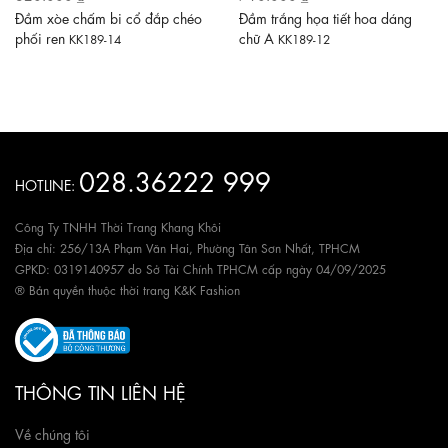
Đầm xòe chấm bi cổ đắp chéo
Đầm trắng họa tiết hoa dáng
phối ren
chữ A
KK189-14
KK189-12
028.36222 999
HOTLINE:
Công Ty TNHH Thời Trang Khang Khôi
Địa chỉ: 256/13A Phạm Văn Hai, Phường Tân Sơn Nhất, TPHCM
GPKD: 0319140957 do Sở Tài Chính TPHCM cấp ngày 04/09/2025
® Bản quyền thuộc thời trang K&K Fashion
THÔNG TIN LIÊN HỆ
Về chúng tôi