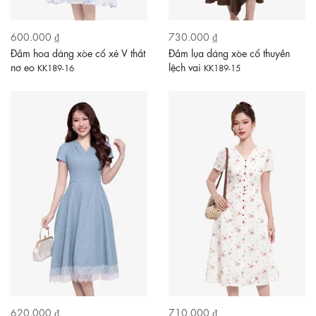
600.000 ₫
730.000 ₫
Đầm hoa dáng xòe cổ xẻ V thắt
Đầm lụa dáng xòe cổ thuyền
nơ eo
lệch vai
KK189-16
KK189-15
620.000 ₫
710.000 ₫