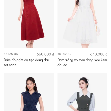
660.000 ₫
640.000 ₫
KK185-06
KK182-32
Đầm đỏ gấm dự tiệc dáng dài
Đầm trắng xô thêu dáng xòe kèm
sát nách
đai eo