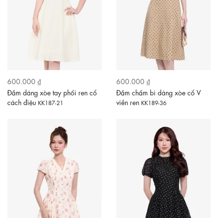
600.000 ₫
600.000 ₫
Đầm dáng xòe tay phối ren cổ
Đầm chấm bi dáng xòe cổ V
cách điệu
viền ren
KK187-21
KK189-36