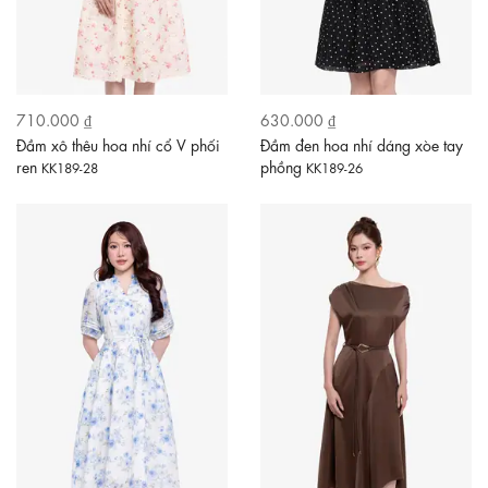
710.000 ₫
630.000 ₫
Đầm xô thêu hoa nhí cổ V phối
Đầm đen hoa nhí dáng xòe tay
ren
phồng
KK189-28
KK189-26