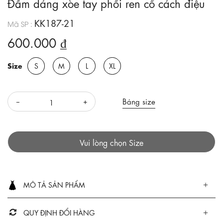
Đầm dáng xòe tay phối ren cổ cách điệu
KK187-21
Mã SP :
600.000 ₫
Size
S
M
L
XL
Bảng size
Vui lòng chọn Size
MÔ TẢ SẢN PHẨM
QUY ĐỊNH ĐỔI HÀNG