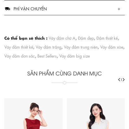
PHÍ VẬN CHUYỂN
Có thể bạn sẽ thích :
,
,
,
Váy đầm chữ A
Đầm đẹp
Đầm thiết kế
,
,
,
,
Váy đầm thiết kế
Váy đầm trắng
Váy đầm trung niên
Váy đầm xòe
,
,
Váy đầm đơn sắc
Best Sellers
Váy đầm big size
SẢN PHẨM CÙNG DANH MỤC