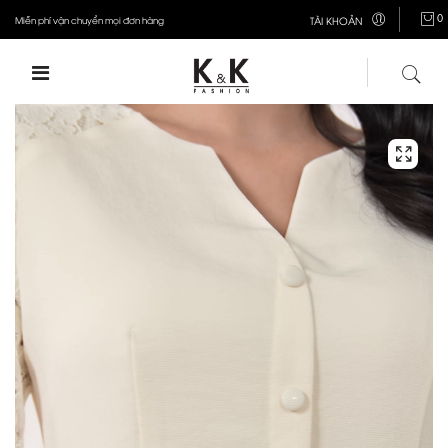
0
Miễn phí vận chuyển mọi đơn hàng
TÀI KHOẢN