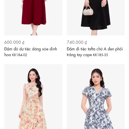
600.000 ₫
740.000 ₫
Đầm đỏ dự tiệc dáng xòe đính
Đầm đi tiệc tafta chữ A đen phối
hoa
trắng tay cape
KK184-02
KK185-35