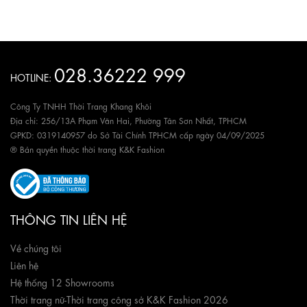
028.36222 999
HOTLINE:
Công Ty TNHH Thời Trang Khang Khôi
Địa chỉ: 256/13A Phạm Văn Hai, Phường Tân Sơn Nhất, TPHCM
GPKD: 0319140957 do Sở Tài Chính TPHCM cấp ngày 04/09/2025
® Bản quyền thuộc thời trang K&K Fashion
THÔNG TIN LIÊN HỆ
Về chúng tôi
Liên hệ
Hệ thống 12 Showrooms
Thời trang nữ
-
Thời trang công sở K&K Fashion 2026