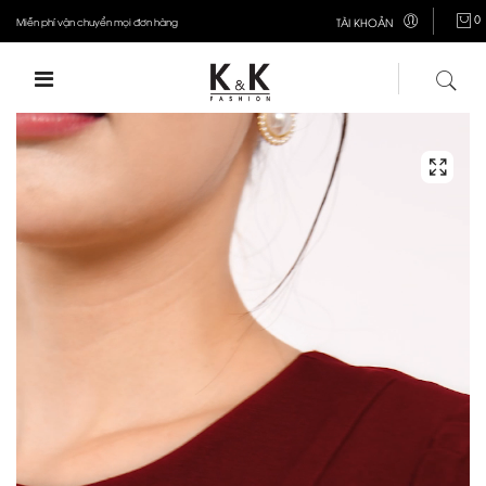
0
Miễn phí vận chuyển mọi đơn hàng
TÀI KHOẢN