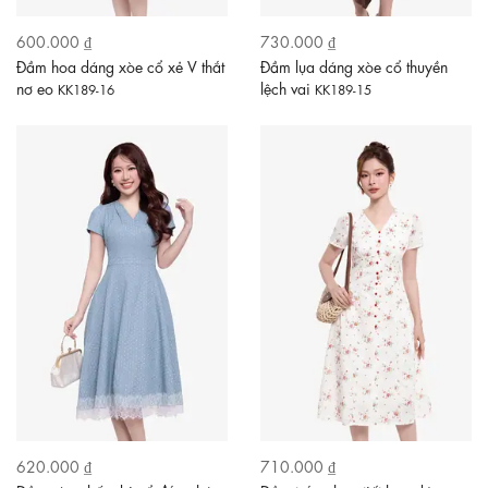
600.000 ₫
730.000 ₫
Đầm hoa dáng xòe cổ xẻ V thắt
Đầm lụa dáng xòe cổ thuyền
nơ eo
lệch vai
KK189-16
KK189-15
620.000 ₫
710.000 ₫