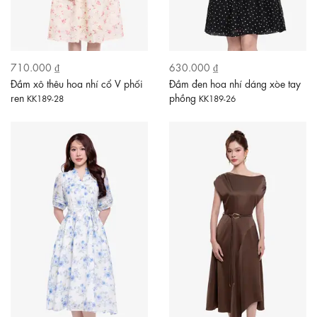
710.000 ₫
630.000 ₫
Đầm xô thêu hoa nhí cổ V phối
Đầm đen hoa nhí dáng xòe tay
ren
phồng
KK189-28
KK189-26