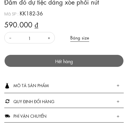
Đầm đỏ dự tiệc dáng xòe phối nút
KK182-36
Mã SP :
590.000 ₫
Bảng size
Hết hàng
MÔ TẢ SẢN PHẨM
QUY ĐỊNH ĐỔI HÀNG
PHÍ VẬN CHUYỂN