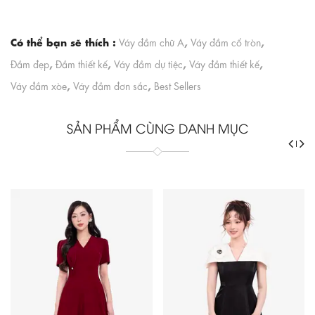
Có thể bạn sẽ thích :
,
,
Váy đầm chữ A
Váy đầm cổ tròn
,
,
,
,
Đầm đẹp
Đầm thiết kế
Váy đầm dự tiệc
Váy đầm thiết kế
,
,
Váy đầm xòe
Váy đầm đơn sắc
Best Sellers
SẢN PHẨM CÙNG DANH MỤC