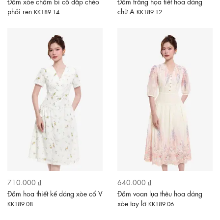
Đầm xòe chấm bi cổ đắp chéo
Đầm trắng họa tiết hoa dáng
phối ren
chữ A
KK189-14
KK189-12
710.000 ₫
640.000 ₫
Đầm hoa thiết kế dáng xòe cổ V
Đầm voan lụa thêu hoa dáng
xòe tay lỡ
KK189-08
KK189-06