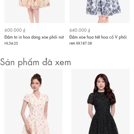
600.000 ₫
640.000 ₫
Đầm tơ in hoa dáng xòe phối nút
Đầm xòe họa tiết hoa cổ V phối
ren
HL34-25
KK187-38
Sản phẩm đã xem